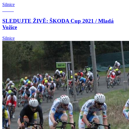
Silnice
SLEDUJTE ŽIVĚ: ŠKODA Cup 2021 / Mladá
Vožice
Silnice