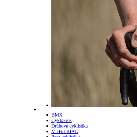
BMX
Cyklokros
Dráhová cyklistika
MTB/TRIAL
Para-cyklistika