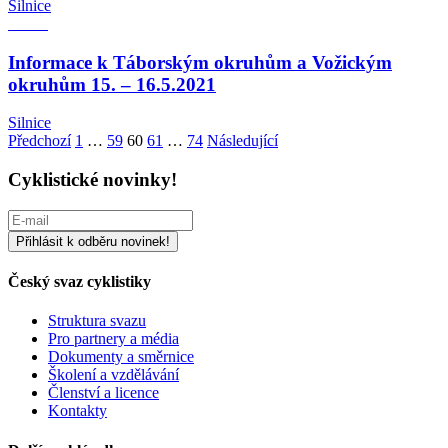
Silnice
Informace k Táborským okruhům a Vožickým
okruhům 15. – 16.5.2021
Silnice
Stránkování
Předchozí
1
…
59
60
61
…
74
Následující
příspěvků
Cyklistické novinky!
Český svaz cyklistiky
Struktura svazu
Pro partnery a média
Dokumenty a směrnice
Školení a vzdělávání
Členství a licence
Kontakty