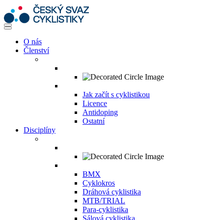
O nás
Členství
Jak začít s cyklistikou
Licence
Antidoping
Ostatní
Disciplíny
BMX
Cyklokros
Dráhová cyklistika
MTB/TRIAL
Para-cyklistika
Sálová cyklistika