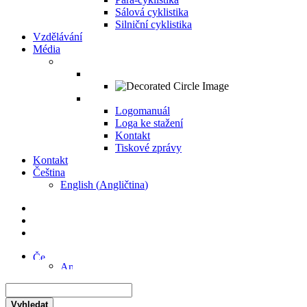
Sálová cyklistika
Silniční cyklistika
Vzdělávání
Média
Logomanuál
Loga ke stažení
Kontakt
Tiskové zprávy
Kontakt
Čeština
English
(
Angličtina
)
Vyhledat