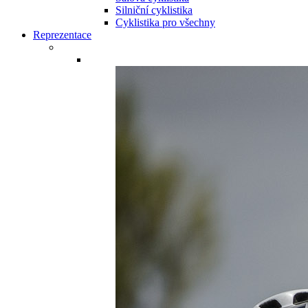
Silniční cyklistika
Cyklistika pro všechny
Reprezentace