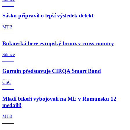
Sásku připravil o lepší výsledek defekt
MTB
Bukovská bere evropský bronz v cross country
Silnice
Garmin představuje CIRQA Smart Band
ČSC
Mladí bikeři vybojovali na ME v Rumunsku 12
medailí!
MTB