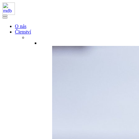
O nás
Členství