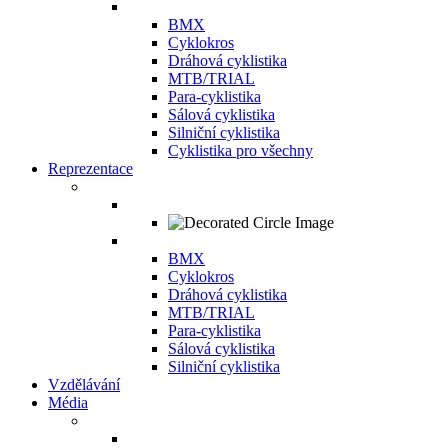
BMX
Cyklokros
Dráhová cyklistika
MTB/TRIAL
Para-cyklistika
Sálová cyklistika
Silniční cyklistika
Cyklistika pro všechny
Reprezentace
BMX
Cyklokros
Dráhová cyklistika
MTB/TRIAL
Para-cyklistika
Sálová cyklistika
Silniční cyklistika
Vzdělávání
Média