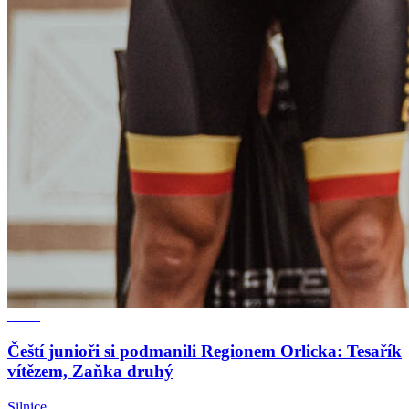
Čeští junioři si podmanili Regionem Orlicka: Tesařík
vítězem, Zaňka druhý
Silnice