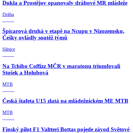
Dukla a Prostějov opanovaly dráhové MR mládeže
Dráha
Špicarová druhá v etapě na Ncupu v Nizozemsku,
Češky ovládly soutěž týmů
Silnice
Na Tchibo Coffizz MČR v maratonu triumfovali
Stošek a Holubová
MTB
Česká štafeta U15 zlatá na mládežnickém ME MTB
MTB
Finský pilot F1 Valtteri Bottas pojede závod Světové