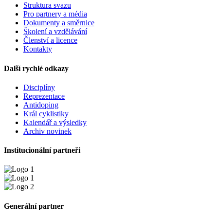
Struktura svazu
Pro partnery a média
Dokumenty a směrnice
Školení a vzdělávání
Členství a licence
Kontakty
Další rychlé odkazy
Disciplíny
Reprezentace
Antidoping
Král cyklistiky
Kalendář a výsledky
Archiv novinek
Institucionální partneři
Generální partner