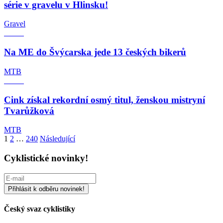
série v gravelu v Hlinsku!
Gravel
Na ME do Švýcarska jede 13 českých bikerů
MTB
Cink získal rekordní osmý titul, ženskou mistryní
Tvarůžková
MTB
Stránkování
1
2
…
240
Následující
příspěvků
Cyklistické novinky!
Český svaz cyklistiky