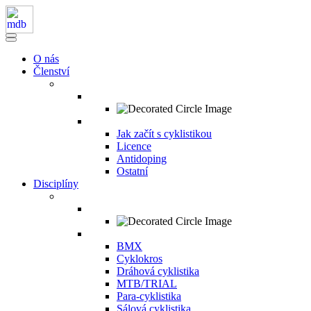
O nás
Členství
Jak začít s cyklistikou
Licence
Antidoping
Ostatní
Disciplíny
BMX
Cyklokros
Dráhová cyklistika
MTB/TRIAL
Para-cyklistika
Sálová cyklistika