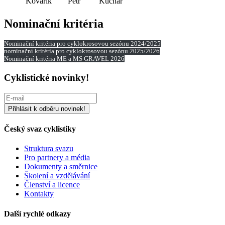
Kovárik
Petr
Kuchař
Nominační kritéria
Nominační kritéria pro cyklokrosovou sezónu 2024/2025
nominační kritéria pro cyklokrosovou sezónu 2025/2026
Nominační kritéria ME a MS GRAVEL 2026
Cyklistické novinky!
Český svaz cyklistiky
Struktura svazu
Pro partnery a média
Dokumenty a směrnice
Školení a vzdělávání
Členství a licence
Kontakty
Další rychlé odkazy