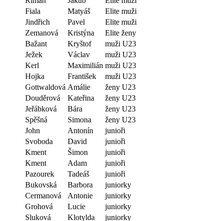
Říman
Jakub
Elite muži
Fiala
Matyáš
Elite muži
Jindřich
Pavel
Elite muži
Zemanová
Kristýna
Elite ženy
Bažant
Kryštof
muži U23
Ježek
Václav
muži U23
Kerl
Maximilián
muži U23
Hojka
František
muži U23
Gottwaldová
Amálie
ženy U23
Douděrová
Kateřina
ženy U23
Jeřábková
Bára
ženy U23
Spěšná
Simona
ženy U23
John
Antonín
junioři
Svoboda
David
junioři
Kment
Šimon
junioři
Kment
Adam
junioři
Pazourek
Tadeáš
junioři
Bukovská
Barbora
juniorky
Cermanová
Antonie
juniorky
Grohová
Lucie
juniorky
Sluková
Klotylda
juniorky