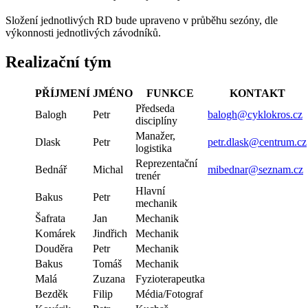
Složení jednotlivých RD bude upraveno v průběhu sezóny, dle
výkonnosti jednotlivých závodníků.
Realizační tým
PŘÍJMENÍ
JMÉNO
FUNKCE
KONTAKT
Předseda
Balogh
Petr
balogh@cyklokros.cz
disciplíny
Manažer,
Dlask
Petr
petr.dlask@centrum.cz
logistika
Reprezentační
Bednář
Michal
mibednar@seznam.cz
trenér
Hlavní
Bakus
Petr
mechanik
Šafrata
Jan
Mechanik
Komárek
Jindřich
Mechanik
Douděra
Petr
Mechanik
Bakus
Tomáš
Mechanik
Malá
Zuzana
Fyzioterapeutka
Bezděk
Filip
Média/Fotograf