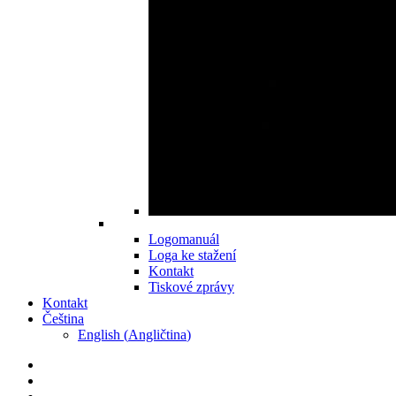
Logomanuál
Loga ke stažení
Kontakt
Tiskové zprávy
Kontakt
Čeština
English
(
Angličtina
)