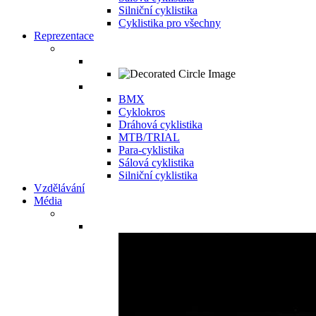
Silniční cyklistika
Cyklistika pro všechny
Reprezentace
BMX
Cyklokros
Dráhová cyklistika
MTB/TRIAL
Para-cyklistika
Sálová cyklistika
Silniční cyklistika
Vzdělávání
Média