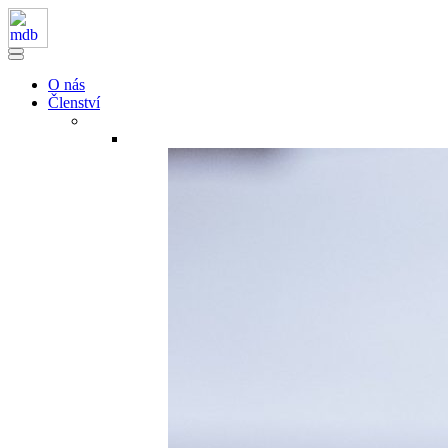
O nás
Členství