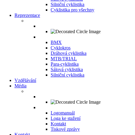
Silniční cyklistika
Cyklistika pro všechny
Reprezentace
BMX
Cyklokros
Dráhová cyklistika
MTB/TRIAL
Para-cyklistika
Sálová cyklistika
Silniční cyklistika
Vzdělávání
Média
Logomanuál
Loga ke stažení
Kontakt
Tiskové zprávy
Kontakt