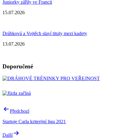
Juniorky zářily ve Francii
15.07.2026
Drábková a Vojtěch slaví tituly mezi kadety
13.07.2026
Doporučené
Navigace
Předchozí
pro
Startuje Carla kriterijní liga 2021
příspěvek
Další