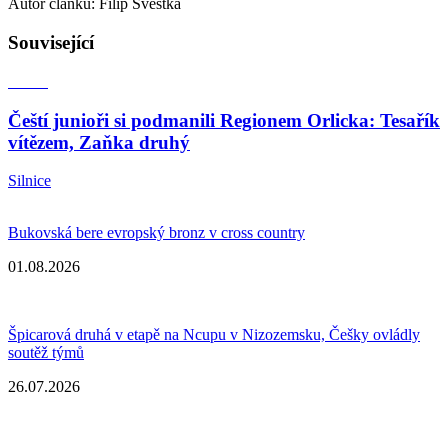
Autor článku: Filip Švestka
Související
Čeští junioři si podmanili Regionem Orlicka: Tesařík
vítězem, Zaňka druhý
Silnice
Bukovská bere evropský bronz v cross country
01.08.2026
Špicarová druhá v etapě na Ncupu v Nizozemsku, Češky ovládly
soutěž týmů
26.07.2026