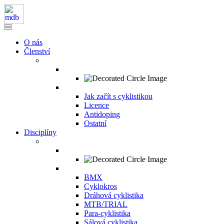
O nás
Členství
Jak začít s cyklistikou
Licence
Antidoping
Ostatní
Disciplíny
BMX
Cyklokros
Dráhová cyklistika
MTB/TRIAL
Para-cyklistika
Sálová cyklistika