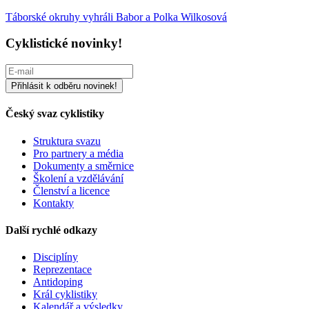
Táborské okruhy vyhráli Babor a Polka Wilkosová
Cyklistické novinky!
Český svaz cyklistiky
Struktura svazu
Pro partnery a média
Dokumenty a směrnice
Školení a vzdělávání
Členství a licence
Kontakty
Další rychlé odkazy
Disciplíny
Reprezentace
Antidoping
Král cyklistiky
Kalendář a výsledky