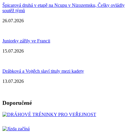
Špicarová druhá v etapě na Ncupu v Nizozemsku, Češky ovládly
soutěž týmů
26.07.2026
Juniorky zářily ve Francii
15.07.2026
Drábková a Vojtěch slaví tituly mezi kadety
13.07.2026
Doporučené