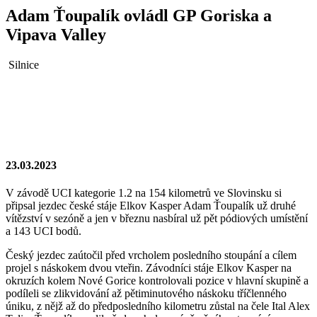
Adam Ťoupalík ovládl GP Goriska a
Vipava Valley
Silnice
23.03.2023
V závodě UCI kategorie 1.2 na 154 kilometrů ve Slovinsku si
připsal jezdec české stáje Elkov Kasper Adam Ťoupalík už druhé
vítězství v sezóně a jen v březnu nasbíral už pět pódiových umístění
a 143 UCI bodů.
Český jezdec zaútočil před vrcholem posledního stoupání a cílem
projel s náskokem dvou vteřin. Závodníci stáje Elkov Kasper na
okruzích kolem Nové Gorice kontrolovali pozice v hlavní skupině a
podíleli se zlikvidování až pětiminutového náskoku tříčlenného
úniku, z nějž až do předposledního kilometru zůstal na čele Ital Alex