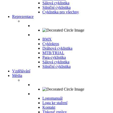
Sálová cyklistika
Silniční cyklistika
Cyklistika pro všechny
Reprezentace
BMX
Cyklokros
Dráhová cyklistika
MTB/TRIAL
Para-cyklistika
Sálová cyklistika
Silniční cyklistika
Vzdělávání
Média
Logomanuál
Loga ke stažení
Kontakt
Tiskové zprávy