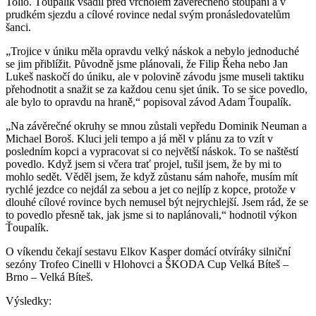
Tolio. Ťoupalík vsadil před vrcholem závěrečného stoupání a v
prudkém sjezdu a cílové rovince nedal svým pronásledovatelům
šanci.
„Trojice v úniku měla opravdu velký náskok a nebylo jednoduché
se jim přiblížit. Původně jsme plánovali, že Filip Řeha nebo Jan
Lukeš naskočí do úniku, ale v polovině závodu jsme museli taktiku
přehodnotit a snažit se za každou cenu sjet únik. To se sice povedlo,
ale bylo to opravdu na hraně,“ popisoval závod Adam Ťoupalík.
„Na závěrečné okruhy se mnou zůstali vepředu Dominik Neuman a
Michael Boroš. Kluci jeli tempo a já měl v plánu za to vzít v
posledním kopci a vypracovat si co největší náskok. To se naštěstí
povedlo. Když jsem si včera trať projel, tušil jsem, že by mi to
mohlo sedět. Věděl jsem, že když zůstanu sám nahoře, musím mít
rychlé jezdce co nejdál za sebou a jet co nejlíp z kopce, protože v
dlouhé cílové rovince bych nemusel být nejrychlejší. Jsem rád, že se
to povedlo přesně tak, jak jsme si to naplánovali,“ hodnotil výkon
Ťoupalík.
O víkendu čekají sestavu Elkov Kasper domácí otvíráky silniční
sezóny Trofeo Cinelli v Hlohovci a ŠKODA Cup Velká Bíteš –
Brno – Velká Bíteš.
Výsledky: