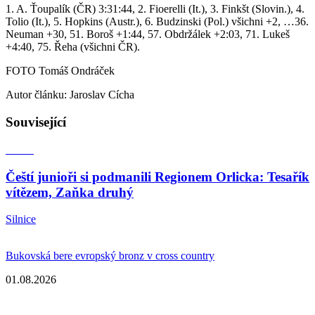
1. A. Ťoupalík (ČR) 3:31:44, 2. Fioerelli (It.), 3. Finkšt (Slovin.), 4.
Tolio (It.), 5. Hopkins (Austr.), 6. Budzinski (Pol.) všichni +2, …36.
Neuman +30, 51. Boroš +1:44, 57. Obdržálek +2:03, 71. Lukeš
+4:40, 75. Řeha (všichni ČR).
FOTO Tomáš Ondráček
Autor článku: Jaroslav Cícha
Související
Čeští junioři si podmanili Regionem Orlicka: Tesařík
vítězem, Zaňka druhý
Silnice
Bukovská bere evropský bronz v cross country
01.08.2026