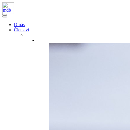
O nás
Členství