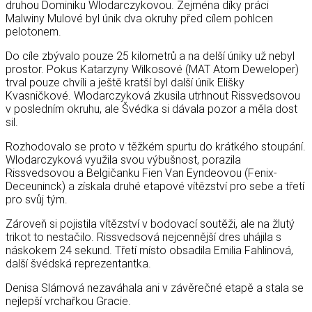
druhou Dominiku Wlodarczykovou. Zejména díky práci
Malwiny Mulové byl únik dva okruhy před cílem pohlcen
pelotonem.
Do cíle zbývalo pouze 25 kilometrů a na delší úniky už nebyl
prostor. Pokus Katarzyny Wilkosové (MAT Atom Deweloper)
trval pouze chvíli a ještě kratší byl další únik Elišky
Kvasničkové. Wlodarczyková zkusila utrhnout Rissvedsovou
v posledním okruhu, ale Švédka si dávala pozor a měla dost
sil.
Rozhodovalo se proto v těžkém spurtu do krátkého stoupání.
Wlodarczyková využila svou výbušnost, porazila
Rissvedsovou a Belgičanku Fien Van Eyndeovou (Fenix-
Deceuninck) a získala druhé etapové vítězství pro sebe a třetí
pro svůj tým.
Zároveň si pojistila vítězství v bodovací soutěži, ale na žlutý
trikot to nestačilo. Rissvedsová nejcennější dres uhájila s
náskokem 24 sekund. Třetí místo obsadila Emilia Fahlinová,
další švédská reprezentantka.
Denisa Slámová nezaváhala ani v závěrečné etapě a stala se
nejlepší vrchařkou Gracie.