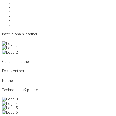
Disciplíny
Reprezentace
Antidoping
Král cyklistiky
Kalendář a výsledky
Archiv novinek
Institucionální partneři
Generální partner
Exkluzivní partner
Partner
Technologický partner