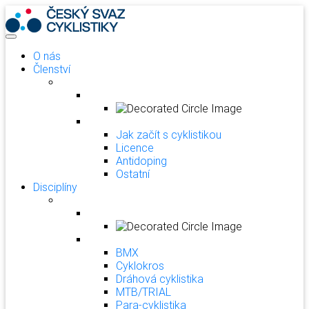
O nás
Členství
Jak začít s cyklistikou
Licence
Antidoping
Ostatní
Disciplíny
BMX
Cyklokros
Dráhová cyklistika
MTB/TRIAL
Para-cyklistika