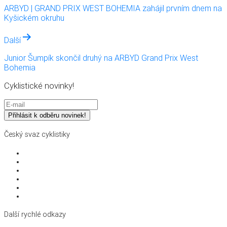
pro
ARBYD | GRAND PRIX WEST BOHEMIA zahájil prvním dnem na
příspěvek
Kyšickém okruhu
Další
Junior Šumpík skončil druhý na ARBYD Grand Prix West
Bohemia
Cyklistické novinky!
Český svaz cyklistiky
Struktura svazu
Pro partnery a média
Dokumenty a směrnice
Školení a vzdělávání
Členství a licence
Kontakty
Další rychlé odkazy