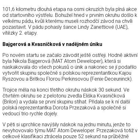
101,6 kilometru dlouhá etapa na osmi okruzích byla plná akce
od startovního výstřelu. Bohužel hned v prvním okruhu došlo k
velkému pádu, kvůli kterému museli rozhodčí závod na chvíli
pozastavit. V pádu pohasly šance Lindy Zanettiové (UAE),
vítězky 2. etapy.
Bajgerová a Kvasničková v nadějném úniku
Po novém startu se začalo závodit ještě ostřeji. Hodně aktivní
byla Nikola Bajgerová (MAT Atom Deweloper), která si
naskakovala do všech pokusů o únik a nakonec se jí podařilo
vytvořit skupinu společně s polskou reprezentantkou Kajou
Ryszovou a Britkou Florou Perkinsovou (Fenix-Deceuninck).
Trojice měla na konci třetího okruhu náskok 30 sekund. Ve
čtvrtém okruhu se z pelotonu zvedla Eliška Kvasničková
(Brilon) a vydala se první skupinu stíhat. Přidala se k ní další
polská reprezentantka Dorota Przezaková a společně si
vedoucí trio rychle dojely.
V pěti si uprchlice navýšily náskok na jednu minutu, jenže to
nevyhovovalo týmu MAT Atom Deweloper. Przezaková totiž v
celkové klasifikaci ztrácela pouze 52 sekund na průběžně