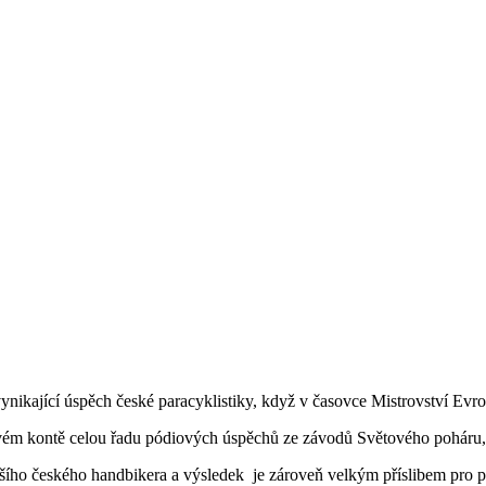
vynikající úspěch české paracyklistiky, když v časovce Mistrovství Ev
a svém kontě celou řadu pódiových úspěchů ze závodů Světového poháru,
šího českého handbikera a výsledek je zároveň velkým příslibem pro par