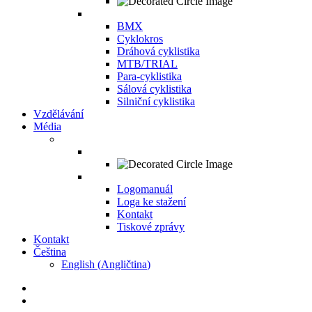
BMX
Cyklokros
Dráhová cyklistika
MTB/TRIAL
Para-cyklistika
Sálová cyklistika
Silniční cyklistika
Vzdělávání
Média
Logomanuál
Loga ke stažení
Kontakt
Tiskové zprávy
Kontakt
Čeština
English
(
Angličtina
)