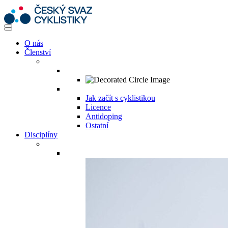
O nás
Členství
Jak začít s cyklistikou
Licence
Antidoping
Ostatní
Disciplíny