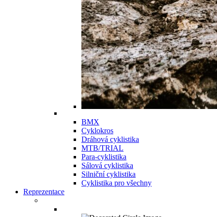
BMX
Cyklokros
Dráhová cyklistika
MTB/TRIAL
Para-cyklistika
Sálová cyklistika
Silniční cyklistika
Cyklistika pro všechny
Reprezentace