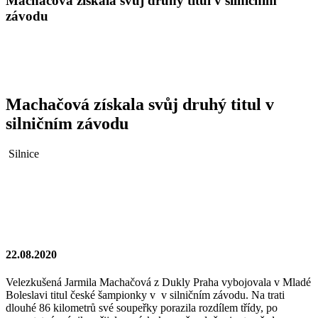
Machačová získala svůj druhý titul v silničním
závodu
Machačová získala svůj druhý titul v
silničním závodu
Silnice
22.08.2020
Velezkušená Jarmila Machačová z Dukly Praha vybojovala v Mladé
Boleslavi titul české šampionky v v silničním závodu. Na trati
dlouhé 86 kilometrů své soupeřky porazila rozdílem třídy, po