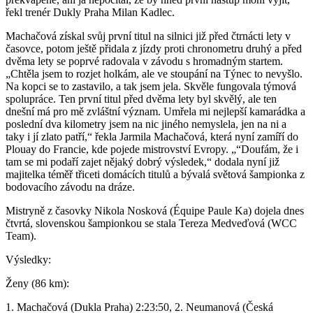
řekl trenér Dukly Praha Milan Kadlec.
Machačová získal svůj první titul na silnici již před čtrnácti lety v
časovce, potom ještě přidala z jízdy proti chronometru druhý a před
dvěma lety se poprvé radovala v závodu s hromadným startem.
„Chtěla jsem to rozjet holkám, ale ve stoupání na Týnec to nevyšlo.
Na kopci se to zastavilo, a tak jsem jela. Skvěle fungovala týmová
spolupráce. Ten první titul před dvěma lety byl skvělý, ale ten
dnešní má pro mě zvláštní význam. Umřela mi nejlepší kamarádka a
poslední dva kilometry jsem na nic jiného nemyslela, jen na ni a
taky i jí zlato patří,“ řekla Jarmila Machačová, která nyní zamíří do
Plouay do Francie, kde pojede mistrovství Evropy. „“Doufám, že i
tam se mi podaří zajet nějaký dobrý výsledek,“ dodala nyní již
majitelka téměř třiceti domácích titulů a bývalá světová šampionka z
bodovacího závodu na dráze.
Mistryně z časovky Nikola Nosková (Équipe Paule Ka) dojela dnes
čtvrtá, slovenskou šampionkou se stala Tereza Medveďová (WCC
Team).
Výsledky:
Ženy (86 km):
1. Machačová (Dukla Praha) 2:23:50, 2. Neumanová (Česká