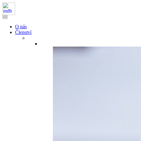
O nás
Členství