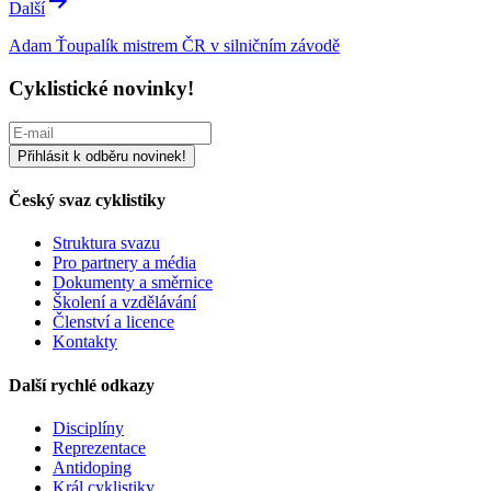
Další
Adam Ťoupalík mistrem ČR v silničním závodě
Cyklistické novinky!
Český svaz cyklistiky
Struktura svazu
Pro partnery a média
Dokumenty a směrnice
Školení a vzdělávání
Členství a licence
Kontakty
Další rychlé odkazy
Disciplíny
Reprezentace
Antidoping
Král cyklistiky