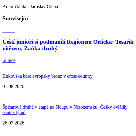
Autor článku: Jaroslav Cícha
Související
Čeští junioři si podmanili Regionem Orlicka: Tesařík
vítězem, Zaňka druhý
Silnice
Bukovská bere evropský bronz v cross country
01.08.2026
Špicarová druhá v etapě na Ncupu v Nizozemsku, Češky ovládly
soutěž týmů
26.07.2026