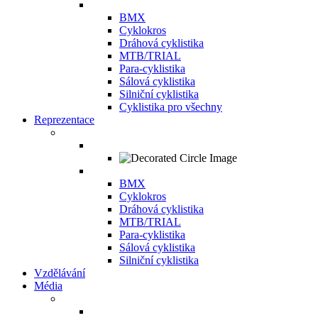
BMX
Cyklokros
Dráhová cyklistika
MTB/TRIAL
Para-cyklistika
Sálová cyklistika
Silniční cyklistika
Cyklistika pro všechny
Reprezentace
BMX
Cyklokros
Dráhová cyklistika
MTB/TRIAL
Para-cyklistika
Sálová cyklistika
Silniční cyklistika
Vzdělávání
Média