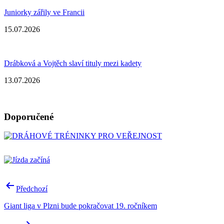
Juniorky zářily ve Francii
15.07.2026
Drábková a Vojtěch slaví tituly mezi kadety
13.07.2026
Doporučené
Navigace
Předchozí
pro
Giant liga v Plzni bude pokračovat 19. ročníkem
příspěvek