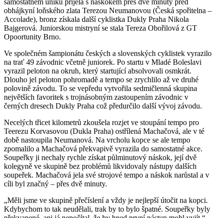
samostatném úniku přijela s náskokem přes dvě minuty před
obhájkyní loňského zlata Terezou Neumanovou (Česká spořitelna –
Accolade), bronz získala další cyklistka Dukly Praha Nikola
Bajgerová. Juniorskou mistryní se stala Tereza Obořilová z GT
Opoortunity Brno.
Ve společném šampionátu českých a slovenských cyklistek vyrazilo
na trať 49 závodnic včetně juniorek. Po startu v Mladé Boleslavi
vyrazil peloton na okruh, který startující absolvovali osmkrát.
Dlouho jel peloton pohromadě a tempo se zrychlilo až ve druhé
polovině závodu. To se vepředu vytvořila sedmičlenná skupina
největších favoritek s trojnásobným zastoupením závodnic v
černých dresech Dukly Praha což předurčilo další vývoj závodu.
Necelých třicet kilometrů zkoušela rozjet ve stoupání tempo pro
Teerezu Korvasovou (Dukla Praha) ostřílená Machačová, ale v té
době nastoupila Neumanová. Na vrcholu kopce se ale tempo
zpomalilo a Machačová překvapivě vyrazila do samostatné akce.
Soupeřky ji nechaly rychle získat půlminutový náskok, její dvě
kolegyně ve skupině bez problémů likvidovaly nástupy dalších
soupeřek. Machačová jela své strojové tempo a náskok narůstal a v
cíli byl značný – přes dvě minuty.
„Měli jsme ve skupině přečíslení a vždy je nejlepší útočit na kopci.
Kdybychom to tak neudělali, trak by to bylo špatné. Soupeřky byly
překvapené, ani já nepočítal, že by hned první nástup mohl vyjít,“