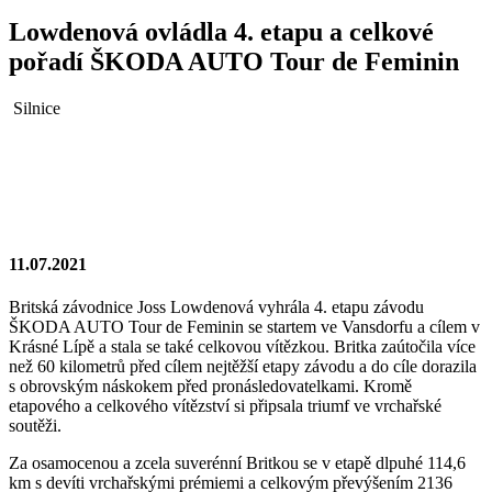
Lowdenová ovládla 4. etapu a celkové
pořadí ŠKODA AUTO Tour de Feminin
Silnice
11.07.2021
Britská závodnice Joss Lowdenová vyhrála 4. etapu závodu
ŠKODA AUTO Tour de Feminin se startem ve Vansdorfu a cílem v
Krásné Lípě a stala se také celkovou vítězkou. Britka zaútočila více
než 60 kilometrů před cílem nejtěžší etapy závodu a do cíle dorazila
s obrovským náskokem před pronásledovatelkami. Kromě
etapového a celkového vítězství si připsala triumf ve vrchařské
soutěži.
Za osamocenou a zcela suverénní Britkou se v etapě dlpuhé 114,6
km s devíti vrchařskými prémiemi a celkovým převýšením 2136