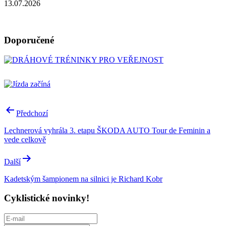
13.07.2026
Doporučené
Navigace
Předchozí
pro
Lechnerová vyhrála 3. etapu ŠKODA AUTO Tour de Feminin a
příspěvek
vede celkově
Další
Kadetským šampionem na silnici je Richard Kobr
Cyklistické novinky!