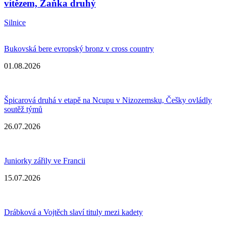
vítězem, Zaňka druhý
Silnice
Bukovská bere evropský bronz v cross country
01.08.2026
Špicarová druhá v etapě na Ncupu v Nizozemsku, Češky ovládly
soutěž týmů
26.07.2026
Juniorky zářily ve Francii
15.07.2026
Drábková a Vojtěch slaví tituly mezi kadety