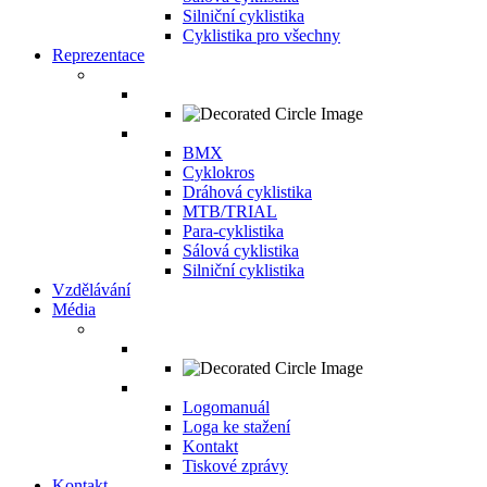
Silniční cyklistika
Cyklistika pro všechny
Reprezentace
BMX
Cyklokros
Dráhová cyklistika
MTB/TRIAL
Para-cyklistika
Sálová cyklistika
Silniční cyklistika
Vzdělávání
Média
Logomanuál
Loga ke stažení
Kontakt
Tiskové zprávy
Kontakt