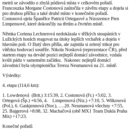
metrů se závodilo o zbylá pódiová místa v celkovém pořadí.
Francouzka Morgane Costonová zaútočila v závěru etapy a dojela si
pro druhou příčku a také druhé místo v konečném pořadí.
Costonová ujela Španělce Patricii Ortegaové a Nizozemce Pien
Limpensové, které dokončily na třetím a čtvrtém místě.
Němka Corinna Lechnerová nedokázala v těžkých stoupáních v
Lužických horách reagovat na útoky lepších vrchařek a dojela v
hlavním poli. O žlutý dres přišla, ale zajistila si zelený trikot pro
vítězku bodovací soutěže. Nikola Nosková (reprezentace ČR), před
startem etapy na deváté pozici nejlepší domácí závodnice, vzdala
kvůli pádu v samotném začátku. Nakonec nejlepší domácí
závodnicí byla olympionička Tereza Neumanová na 21. místě.
Výsledky:
4. etapa (114,6 km):
1. Lowdenová (Brit.) 3:15:39, 2. Costonová (Fr.) +5:02, 3.
Ortegová (Šp.) +6:56, 4. Limpensová (Niz.) +7:10, 5. Wilkosová
(Pol.), 6. Gaskjennová (Nor.), ….20. Neumanová všechny +7:55,
25. Bajgerová +8:08, 32. Machačová (obě MX1 Team Dukla Praha
Mix) +17:23.
Konečné pořadí: