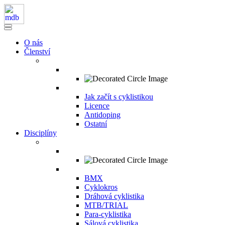
O nás
Členství
Jak začít s cyklistikou
Licence
Antidoping
Ostatní
Disciplíny
BMX
Cyklokros
Dráhová cyklistika
MTB/TRIAL
Para-cyklistika
Sálová cyklistika