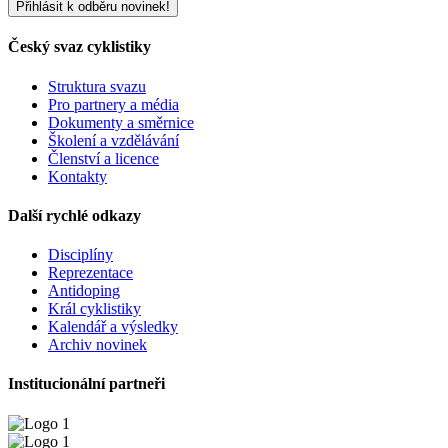
Český svaz cyklistiky
Struktura svazu
Pro partnery a média
Dokumenty a směrnice
Školení a vzdělávání
Členství a licence
Kontakty
Další rychlé odkazy
Disciplíny
Reprezentace
Antidoping
Král cyklistiky
Kalendář a výsledky
Archiv novinek
Institucionální partneři