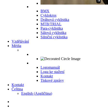
BMX
Cyklokros
Dráhová cyklistika
MTB/TRIAL
Para-cyklistika
Sálová cyklistika
Silniční cyklistika
Vzdělávání
Média
Logomanuál
Loga ke stažení
Kontakt
Tiskové zprávy
Kontakt
Čeština
English
(
Angličtina
)