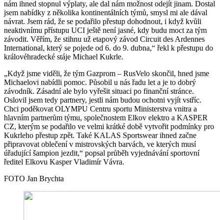
nám ihned stopnul výplaty, ale dal nám možnost odejít jinam. Dostal
jsem nabídky z několika kontinentálních týmů, smysl mi ale dával
návrat. Jsem rád, že se podařilo přestup dohodnout, i když kvůli
neaktivnímu přístupu UCI ještě není jasné, kdy budu moct za tým
závodit. Věřím, že stihnu už etapový závod Circuit des Ardennes
International, který se pojede od 6. do 9. dubna,“ řekl k přestupu do
královéhradecké stáje Michael Kukrle.
„Když jsme viděli, že tým Gazprom – RusVelo skončil, hned jsme
Michaelovi nabídli pomoc. Působil u nás řadu let a je to dobrý
závodník. Zásadní ale bylo vyřešit situaci po finanční stránce.
Oslovil jsem tedy partnery, jestli nám budou ochotni vyjít vstříc.
Chci poděkovat OLYMPU Centru sportu Ministerstva vnitra a
hlavním partnerům týmu, společnostem Elkov elektro a KASPER
CZ, kterým se podařilo ve velmi krátké době vytvořit podmínky pro
Kukrleho přestup zpět. Také KALAS Sportswear ihned začne
připravovat oblečení v mistrovských barvách, ve kterých musí
úřadující šampion jezdit,“ popsal průběh vyjednávání sportovní
ředitel Elkovu Kasper Vladimír Vávra.
FOTO Jan Brychta