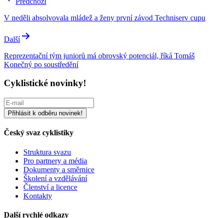
Předchozí
pro
V neděli absolvovala mládež a ženy první závod Techniserv cupu
příspěvek
Další
Reprezentační tým juniorů má obrovský potenciál, říká Tomáš
Konečný po soustředění
Cyklistické novinky!
Český svaz cyklistiky
Struktura svazu
Pro partnery a média
Dokumenty a směrnice
Školení a vzdělávání
Členství a licence
Kontakty
Další rychlé odkazy