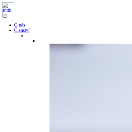
O nás
Členství