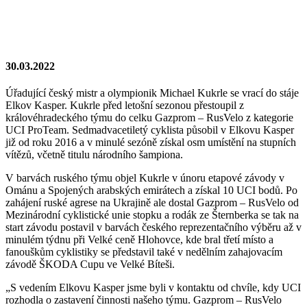
30.03.2022
Úřadující český mistr a olympionik Michael Kukrle se vrací do stáje
Elkov Kasper. Kukrle před letošní sezonou přestoupil z
královéhradeckého týmu do celku Gazprom – RusVelo z kategorie
UCI ProTeam. Sedmadvacetiletý cyklista působil v Elkovu Kasper
již od roku 2016 a v minulé sezóně získal osm umístění na stupních
vítězů, včetně titulu národního šampiona.
V barvách ruského týmu objel Kukrle v únoru etapové závody v
Ománu a Spojených arabských emirátech a získal 10 UCI bodů. Po
zahájení ruské agrese na Ukrajině ale dostal Gazprom – RusVelo od
Mezinárodní cyklistické unie stopku a rodák ze Šternberka se tak na
start závodu postavil v barvách českého reprezentačního výběru až v
minulém týdnu při Velké ceně Hlohovce, kde bral třetí místo a
fanouškům cyklistiky se představil také v nedělním zahajovacím
závodě ŠKODA Cupu ve Velké Bíteši.
„S vedením Elkovu Kasper jsme byli v kontaktu od chvíle, kdy UCI
rozhodla o zastavení činnosti našeho týmu. Gazprom – RusVelo