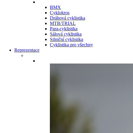
BMX
Cyklokros
Dráhová cyklistika
MTB/TRIAL
Para-cyklistika
Sálová cyklistika
Silniční cyklistika
Cyklistika pro všechny
Reprezentace