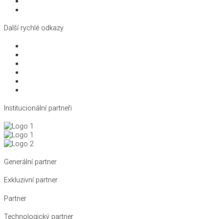
Členství a licence
Kontakty
Další rychlé odkazy
Disciplíny
Reprezentace
Antidoping
Král cyklistiky
Kalendář a výsledky
Archiv novinek
Institucionální partneři
Generální partner
Exkluzivní partner
Partner
Technologický partner