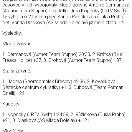
časovce v nich vybojovaly mladší žákyně Antonie Cermanová
(Author Team Stupno) a kadetka Julia Kopecky (LRTV Swift).
Ty vyhrála o 21 vteřin před Annou Růžičkovou (Dukla Praha),
třetí Vanda Dlasková (AŠ Mladá Boleslav) již měla ztrátu 1:21.
Výsledky:
Mladší žákyně:
1. Cermanová (Author Team Stupno) 20:33, 2. Krátká (Bike
Freaks Holice) +37, 3. Grohová (Author Team Stupno) +37.
Starší žákyně:
1. Jadrná (Sportcomplex Břeclav) 42:36, 2. Kovaříková
(Ústecké centrum cyklistiky) +1, 3. Dubcová (Team Forman
Cinelli) +24.
Kadetky:
1. Kopecky (LRTV Swift) 1:24:58, 2. Růžičková (Dukla Praha)
+21, 3. Dlasková (AŠ Mladá Bolelav) +1:21.
Mladší žáci: