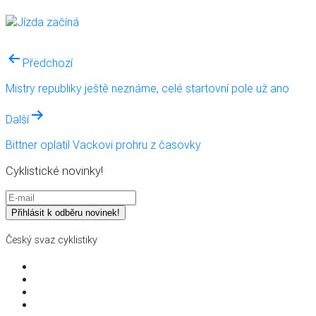
Navigace
Předchozí
pro
Mistry republiky ještě neznáme, celé startovní pole už ano
příspěvek
Další
Bittner oplatil Vackovi prohru z časovky
Cyklistické novinky!
Český svaz cyklistiky
Struktura svazu
Pro partnery a média
Dokumenty a směrnice
Školení a vzdělávání