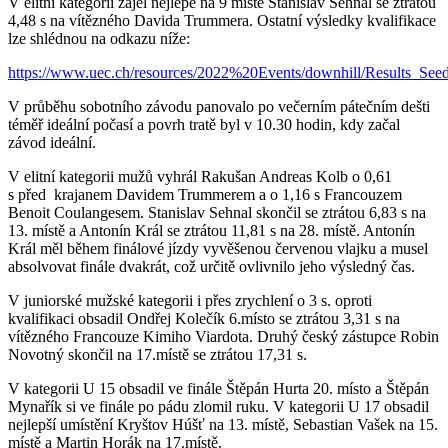
V elitní kategorii zajel nejlépe na 9 místě Stanislav Sehnal se ztrátou
4,48 s na vítězného Davida Trummera. Ostatní výsledky kvalifikace
lze shlédnou na odkazu níže:
https://www.uec.ch/resources/2022%20Events/downhill/Results_See
V průběhu sobotního závodu panovalo po večerním pátečním dešti
téměř ideální počasí a povrh tratě byl v 10.30 hodin, kdy začal
závod ideální.
V elitní kategorii mužů vyhrál Rakušan Andreas Kolb o 0,61
s před krajanem Davidem Trummerem a o 1,16 s Francouzem
Benoit Coulangesem. Stanislav Sehnal skončil se ztrátou 6,83 s na
13. místě a Antonín Král se ztrátou 11,81 s na 28. místě. Antonín
Král měl během finálové jízdy vyvěšenou červenou vlajku a musel
absolvovat finále dvakrát, což určitě ovlivnilo jeho výsledný čas.
V juniorské mužské kategorii i přes zrychlení o 3 s. oproti
kvalifikaci obsadil Ondřej Kolečík 6.místo se ztrátou 3,31 s na
vítězného Francouze Kimiho Viardota. Druhý český zástupce Robin
Novotný skončil na 17.místě se ztrátou 17,31 s.
V kategorii U 15 obsadil ve finále Štěpán Hurta 20. místo a Štěpán
Mynařík si ve finále po pádu zlomil ruku. V kategorii U 17 obsadil
nejlepší umístění Kryštov Húšť na 13. místě, Sebastian Vašek na 15.
místě a Martin Horák na 17.místě.