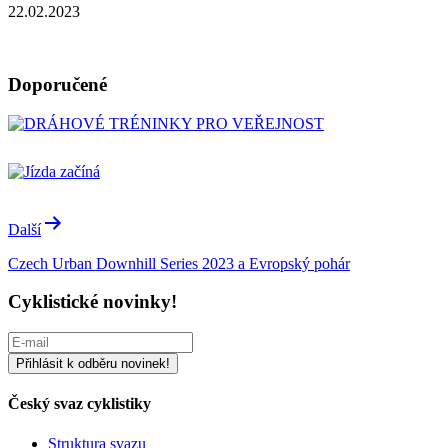
22.02.2023
Doporučené
Navigace
Další
pro
Czech Urban Downhill Series 2023 a Evropský pohár
příspěvek
Cyklistické novinky!
Český svaz cyklistiky
Struktura svazu