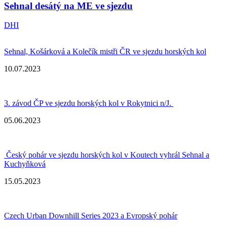
Sehnal desátý na ME ve sjezdu
DHI
Sehnal, Košárková a Kolečík mistři ČR ve sjezdu horských kol
10.07.2023
3. závod ČP ve sjezdu horských kol v Rokytnici n/J.
05.06.2023
Český pohár ve sjezdu horských kol v Koutech vyhrál Sehnal a
Kuchyňková
15.05.2023
Czech Urban Downhill Series 2023 a Evropský pohár