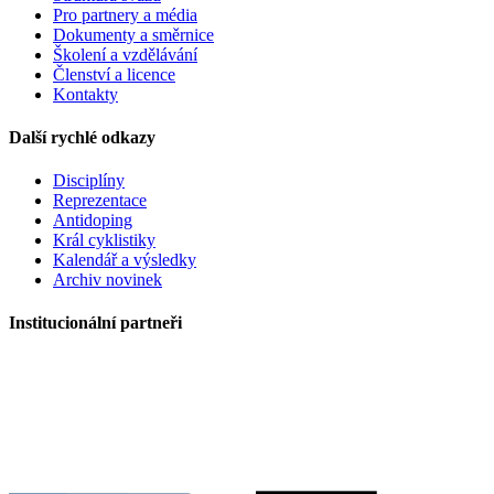
Pro partnery a média
Dokumenty a směrnice
Školení a vzdělávání
Členství a licence
Kontakty
Další rychlé odkazy
Disciplíny
Reprezentace
Antidoping
Král cyklistiky
Kalendář a výsledky
Archiv novinek
Institucionální partneři