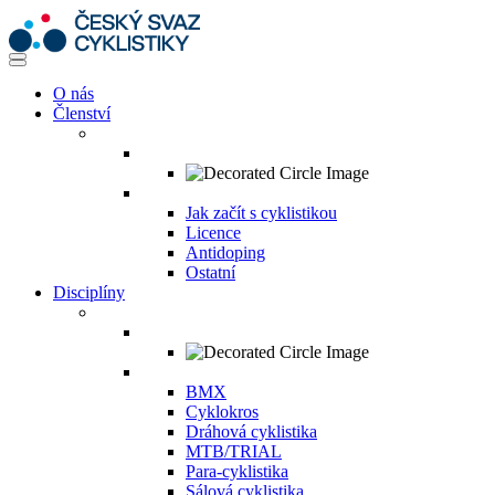
O nás
Členství
Jak začít s cyklistikou
Licence
Antidoping
Ostatní
Disciplíny
BMX
Cyklokros
Dráhová cyklistika
MTB/TRIAL
Para-cyklistika
Sálová cyklistika