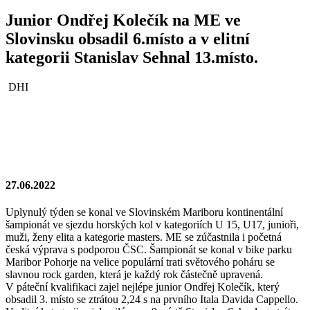
Junior Ondřej Kolečík na ME ve
Slovinsku obsadil 6.místo a v elitní
kategorii Stanislav Sehnal 13.místo.
DHI
27.06.2022
Uplynulý týden se konal ve Slovinském Mariboru kontinentální
šampionát ve sjezdu horských kol v kategoriích U 15, U17, junioři,
muži, ženy elita a kategorie masters. ME se zúčastnila i početná
česká výprava s podporou ČSC. Šampionát se konal v bike parku
Maribor Pohorje na velice populární trati světového poháru se
slavnou rock garden, která je každý rok částečně upravená.
V páteční kvalifikaci zajel nejlépe junior Ondřej Kolečík, který
obsadil 3. místo se ztrátou 2,24 s na prvního Itala Davida Cappello.