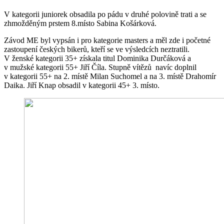
V kategorii juniorek obsadila po pádu v druhé polovině trati a se
zhmožděným prstem 8.místo Sabina Košárková.
Závod ME byl vypsán i pro kategorie masters a měl zde i početné
zastoupení českých bikerů, kteří se ve výsledcích neztratili.
V ženské kategorii 35+ získala titul Dominika Durčáková a
v mužské kategorii 55+ Jiří Číla. Stupně vítězů navíc doplnil
v kategorii 55+ na 2. místě Milan Suchomel a na 3. místě Drahomír
Daika. Jiří Knap obsadil v kategorii 45+ 3. místo.