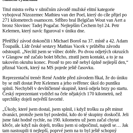
Titul mistra světa v silničním závodě mužské elitní kategorie
vybojoval Nizozemec Mathieu van der Poel, který do cíle přijel po
271 kilometrech osamocen. Stříbro bral Belgičan Wout van Aert a
bronz Slovinec Tadej Pogačar. Nejlepším Čechem byl 24. Petr
Kelemen, který navíc figuroval v úniku dne.
Přetěžký závod dokončili i Michael Boroš na 37. místě a 42. Adam
Ťoupalík. Lídr české sestavy Mathias Vacek v průběhu závodu
odstoupil. „Necítil jsem se vůbec dobře. Po dvou odjetých okruzích
v Glasgow mě začalo bolet břicho, ztratil jsem kontakt, a to je na
takovém okruhu konec. Prostě to pro mě nebyl úplně nejlepší den,“
přiznal Vacek, který na MS pojede ještě časovku.
Reprezentační trenér René Andrle před závodem říkal, že do úniku
by se měl dostat Petr Kelemen a jeho svěřenec úkol do puntíku
splnil. Nechyběl v devítičlenné skupině, která odjela brzy po startu.
Český reprezentant vydržel na čele nějakých 170 kilometrů, než
uprchlíky dojeli největší favorité.
„Úkoly, které jsem dostal, jsem splnil, i když trošku za pět minut
dvanáct, protože jsem byl poslední, kdo do té skupiny doskočil. Jeli
jsme fakt hodně rychle, na 190. kilometru už jsem začal chytat
křeče, ale když nás dojeli, trošku jsem si odpočinul, najedl se… Jak
tam nastoupili ti nejlepší, poprvé jsem na to byl ještě schopný