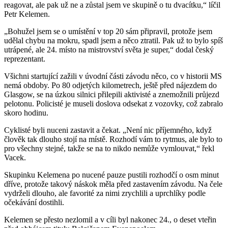
reagovat, ale pak už ne a zůstal jsem ve skupině o tu dvacítku,“ líčil
Petr Kelemen.
„Bohužel jsem se o umístění v top 20 sám připravil, protože jsem
udělal chybu na mokru, spadl jsem a něco ztratil. Pak už to bylo spíš
utrápené, ale 24. místo na mistrovství světa je super,“ dodal český
reprezentant.
Všichni startující zažili v úvodní části závodu něco, co v historii MS
nemá obdoby. Po 80 odjetých kilometrech, ještě před nájezdem do
Glasgow, se na úzkou silnici přilepili aktivisté a znemožnili průjezd
pelotonu. Policisté je museli doslova odsekat z vozovky, což zabralo
skoro hodinu.
Cyklisté byli nuceni zastavit a čekat. „Není nic příjemného, když
člověk tak dlouho stojí na místě. Rozhodí vám to rytmus, ale bylo to
pro všechny stejné, takže se na to nikdo nemůže vymlouvat,“ řekl
Vacek.
Skupinku Kelemena po nucené pauze pustili rozhodčí o osm minut
dříve, protože takový náskok měla před zastavením závodu. Na čele
vydrželi dlouho, ale favorité za nimi zrychlili a uprchlíky podle
očekávání dostihli.
Kelemen se přesto nezlomil a v cíli byl nakonec 24., o deset vteřin