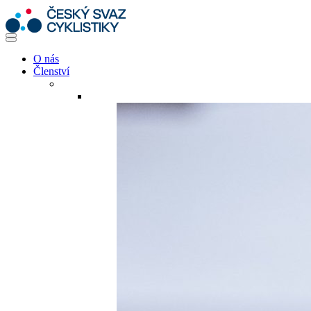
O nás
Členství