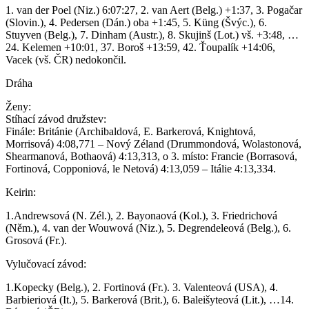
1. van der Poel (Niz.) 6:07:27, 2. van Aert (Belg.) +1:37, 3. Pogačar
(Slovin.), 4. Pedersen (Dán.) oba +1:45, 5. Küng (Švýc.), 6.
Stuyven (Belg.), 7. Dinham (Austr.), 8. Skujinš (Lot.) vš. +3:48, …
24. Kelemen +10:01, 37. Boroš +13:59, 42. Ťoupalík +14:06,
Vacek (vš. ČR) nedokončil.
Dráha
Ženy:
Stíhací závod družstev:
Finále: Británie (Archibaldová, E. Barkerová, Knightová,
Morrisová) 4:08,771 – Nový Zéland (Drummondová, Wolastonová,
Shearmanová, Bothaová) 4:13,313, o 3. místo: Francie (Borrasová,
Fortinová, Copponiová, le Netová) 4:13,059 – Itálie 4:13,334.
Keirin:
1.Andrewsová (N. Zél.), 2. Bayonaová (Kol.), 3. Friedrichová
(Něm.), 4. van der Wouwová (Niz.), 5. Degrendeleová (Belg.), 6.
Grosová (Fr.).
Vylučovací závod:
1.Kopecky (Belg.), 2. Fortinová (Fr.). 3. Valenteová (USA), 4.
Barbieriová (It.), 5. Barkerová (Brit.), 6. Baleišyteová (Lit.), …14.