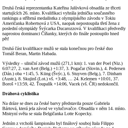
Druhá česká reprezentantka Kateřina Jalůvková obsadila ze třiceti
startujících 26. místo. Kvalifikaci vyhrála jednička současného
rankingu a stříbrná medailistka z olympijského závodu v Tokiu
Američanka Robertsová z USA, naopak nepostoupila třetí žena z
poslední olympiády Švýcarka Ducarozzová. V kvalifikaci předvedly
naprostou dominanci Číňanky, kterých do finále postoupilo hned
pět!
Druhá část kvalifikace mužů se stala konečnou pro české duo
Tomáš Beran, Martin Habada.
Výsledky – silniční závod mužů (271,1 km): 1. van der Poel (Niz.)
6:07:27, 2. van Aert (Belg.) +1:37, 3. Pogačar (Slovin.), 4. Pedersen
(Dán.) oba +1:45, 5. Küng (Švýc.), 6. Stuyven (Belg.), 7. Dinham
(Austr.), 8. Skujinš (Lot.) vš. +3:48, … 24. Kelemen +10:01, 37.
Boroš +13:59, 42. Ťoupalík +14:06, Vacek (vš. ČR) nedokončil.
Dráhová cyklistika
Na dráze se dnes za české barvy představila pouze Gabriela
Bártová, která jela závod ve vylučovačce. Obsadila v něm 14. místo.
Mistryní světa se stala Belgičanka Lotte Kopecky.
Jedním z vrcholů šampionátu byl finálový souboj Itala Filippo