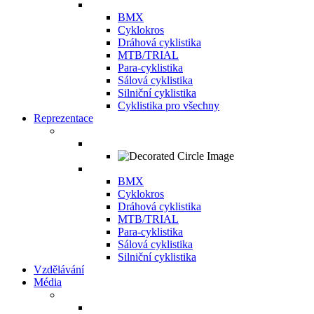
BMX
Cyklokros
Dráhová cyklistika
MTB/TRIAL
Para-cyklistika
Sálová cyklistika
Silniční cyklistika
Cyklistika pro všechny
Reprezentace
BMX
Cyklokros
Dráhová cyklistika
MTB/TRIAL
Para-cyklistika
Sálová cyklistika
Silniční cyklistika
Vzdělávání
Média