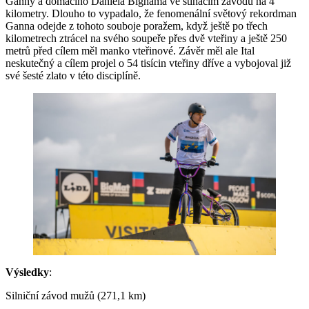
Ganny a domácího Daniela Bighama ve stíhacím závodu na 4
kilometry. Dlouho to vypadalo, že fenomenální světový rekordman
Ganna odejde z tohoto souboje poražem, když ještě po třech
kilometrech ztrácel na svého soupeře přes dvě vteřiny a ještě 250
metrů před cílem měl manko vteřinové. Závěr měl ale Ital
neskutečný a cílem projel o 54 tisícin vteřiny dříve a vybojoval již
své šesté zlato v této disciplíně.
Výsledky
:
Silniční závod mužů (271,1 km)