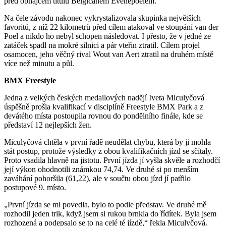
před obhájcem titulu Belgičanem Evenepoelem.
Na čele závodu nakonec vykrystalizovala skupinka největších
favoritů, z níž 22 kilometrů před cílem atakoval ve stoupání van der
Poel a nikdo ho nebyl schopen následovat. I přesto, že v jedné ze
zatáček spadl na mokré silnici a pár vteřin ztratil. Cílem projel
osamocen, jeho věčný rival Wout van Aert ztratil na druhém místě
více než minutu a půl.
BMX Freestyle
Jedna z velkých českých medailových nadějí Iveta Miculyčová
úspěšně prošla kvalifikací v disciplíně Freestyle BMX Park a z
devátého místa postoupila rovnou do pondělního finále, kde se
představí 12 nejlepších žen.
Miculyčová chtěla v první řadě neudělat chybu, která by ji mohla
stát postup, protože výsledky z obou kvalifikačních jízd se sčítaly.
Proto vsadila hlavně na jistotu. První jízda jí vyšla skvěle a rozhodčí
její výkon ohodnotili známkou 74,74. Ve druhé si po menším
zaváhání pohoršila (61,22), ale v součtu obou jízd jí patřilo
postupové 9. místo.
„První jízda se mi povedla, bylo to podle představ. Ve druhé mě
rozhodil jeden trik, když jsem si rukou brnkla do řídítek. Byla jsem
rozhozená a podepsalo se to na celé té jízdě,“ řekla Miculyčová.