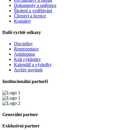
Pro partnery a média
Dokumenty a směrnice
Školení a vzdělávání
Členství a licence
Kontakty
Další rychlé odkazy
Disciplíny
Reprezentace
Antidoping
Král cyklistiky
Kalendář a výsledky
Archiv novinek
Institucionální partneři
Generální partner
Exkluzivní partner