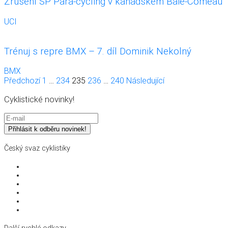
Zrušení SP Para-cycling v kanadském Baie-Comeau
UCI
Trénuj s repre BMX – 7. díl Dominik Nekolný
BMX
Stránkování
Předchozí
1
…
234
235
236
…
240
Následující
příspěvků
Cyklistické novinky!
Český svaz cyklistiky
Struktura svazu
Pro partnery a média
Dokumenty a směrnice
Školení a vzdělávání
Členství a licence
Kontakty