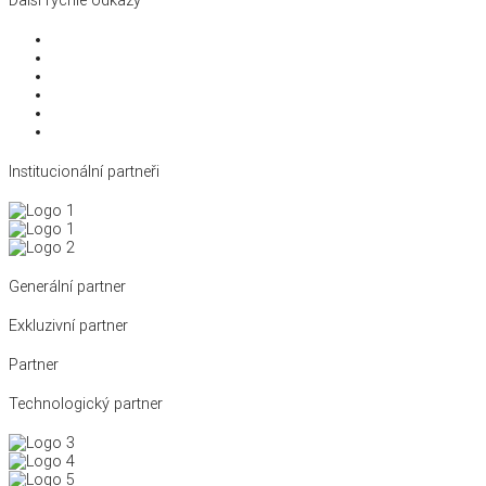
Další rychlé odkazy
Disciplíny
Reprezentace
Antidoping
Král cyklistiky
Kalendář a výsledky
Archiv novinek
Institucionální partneři
Generální partner
Exkluzivní partner
Partner
Technologický partner