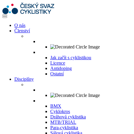
O nás
Členství
Jak začít s cyklistikou
Licence
Antidoping
Ostatní
Disciplíny
BMX
Cyklokros
Dráhová cyklistika
MTB/TRIAL
Para-cyklistika
Sálová cyklistika