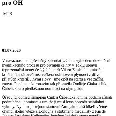
pro OH
MTB
01.07.2020
V návaznosti na upřesněný kalendář UCI a s výhledem dokončení
kvalifikačního procesu pro olympijské hry v Tokiu upravil
reprezentační trenér českých bikerů Viktor Zapletal nominační
kritéria. Ta zároveň ruší veškerá ustanovení plynoucí z dříve
přijatých kritérií. Jinými slovy, jsme opět na startu a vše začíná
znovu. Pandemie koronaviru tak připravila Ondřeje Cinka a Jitku
Čábelickou o předběžnou nominaci na olympiádu.
Úřadující domácí šampioni Cink a Čábelická loni na podzim získali
podmíněnou nominaci s tím, že ji musí letos potvrdit stabilními
výkony. Nyní mají stejnou startovní čáru jako další bikeři včetně
olympijského vítěze z Londýna a stříbrného medailisty z Ria de
Janeiro Jaroslava Kulhavého, kterému loňská sezona nevyšla.