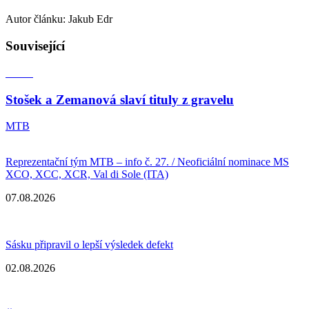
Autor článku: Jakub Edr
Související
Stošek a Zemanová slaví tituly z gravelu
MTB
Reprezentační tým MTB – info č. 27. / Neoficiální nominace MS
XCO, XCC, XCR, Val di Sole (ITA)
07.08.2026
Sásku připravil o lepší výsledek defekt
02.08.2026