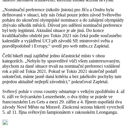
„Nominační preference (nikoliv jistota) pro Jíťu a Ondru byla
definovaná v situaci, kdy nás čekal pouze jeden závod Světového
poháru do ukončení olympijské nominace a do zahájení olympiády
zbývalo několik měsíců. Důvod pro udělení nominační preference
byl tedy legitimní. Aktuální situace je ale jiná. Do konce
kvalifikačního období pro Tokio 2021 nás čeká podle současného
kalendáře a vyjádření UCI pět závodů SP, mistrovství světa a
pravděpodobně i Evropy,“ uvedl pro web mtbs.cz Zapletal.
Čeští bikeři mají zajištěné jedno účastnické místo v obou
kategoriích. „Nebylo by spravedlivé vůči všem zainteresovaným,
abychom za dané situace trvali na nominační preferenci vzdálené
rok a půl od Tokia 2021. Pokud se Tokio 2021 skutečně podaří
uskutečnit, máme jasně daná kritéria a bez jakékoliv pochyby tam
pojedou aktuálně nejlepší závodníci,“ pokračoval Zapletal.
Světový pohár v cross country odstartuje s velkým zpožděním 4. až
6. září ve švýcarském Lenzerheide, o dva týdny se pojede ve
francouzském Les Gets a mezi 29. zářím a 4. říjnem uspořádá dva
závody Nové Město na Moravě. Zkrácená sezona bikerů vyvrcholí
5. až 11. října světovým šampionátem v rakouském Leongangu.