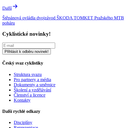
Další
Štěpánová ovládla dvojzávod ŠKODA TOMKET Pražského MTB
poháru
Cyklistické novinky!
Český svaz cyklistiky
Struktura svazu
Pro partnery a média
Dokumenty a směrnice
Školení a vzdělávání
Členství a licence
Kontakty
Další rychlé odkazy
Disciplíny
Reprezentace