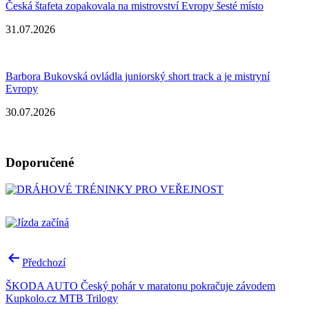
Česká štafeta zopakovala na mistrovství Evropy šesté místo
31.07.2026
Barbora Bukovská ovládla juniorský short track a je mistryní
Evropy
30.07.2026
Doporučené
Navigace
Předchozí
pro
ŠKODA AUTO Český pohár v maratonu pokračuje závodem
příspěvek
Kupkolo.cz MTB Trilogy