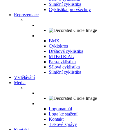
Silniční cyklistika
Cyklistika pro všechny
Reprezentace
BMX
Cyklokros
Dráhová cyklistika
MTB/TRIAL
Para-cyklistika
Sálová cyklistika
Silniční cyklistika
Vzdělávání
Média
Logomanuál
Loga ke stažení
Kontakt
Tiskové zprávy
Kontakt