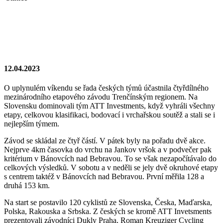
12.04.2023
O uplynulém víkendu se řada českých týmů účastnila čtyřdílného
mezinárodního etapového závodu Trenčínským regionem. Na
Slovensku dominovali tým ATT Investments, když vyhráli všechny
etapy, celkovou klasifikaci, bodovací i vrchařskou soutěž a stali se i
nejlepším týmem.
Závod se skládal ze čtyř částí. V pátek byly na pořadu dvě akce.
Nejprve 4km časovka do vrchu na Jankov vršok a v podvečer pak
kritérium v Bánovcích nad Bebravou. To se však nezapočítávalo do
celkových výsledků. V sobotu a v neděli se jely dvě okruhové etapy
s centrem taktéž v Bánovcích nad Bebravou. První měřila 128 a
druhá 153 km.
Na start se postavilo 120 cyklistů ze Slovenska, Česka, Maďarska,
Polska, Rakouska a Srbska. Z českých se kromě ATT Invetsments
prezentovali závodníci Dukly Praha, Roman Kreuziger Cycling