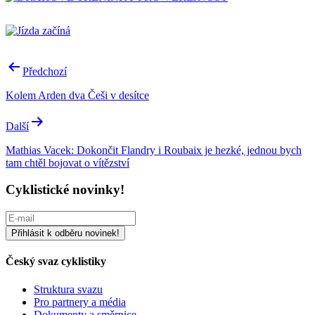
Navigace
Předchozí
pro
Kolem Arden dva Češi v desítce
příspěvek
Další
Mathias Vacek: Dokončit Flandry i Roubaix je hezké, jednou bych
tam chtěl bojovat o vítězství
Cyklistické novinky!
Český svaz cyklistiky
Struktura svazu
Pro partnery a média
Dokumenty a směrnice