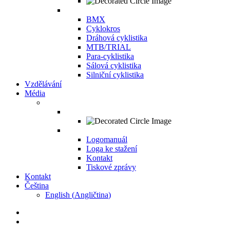
BMX
Cyklokros
Dráhová cyklistika
MTB/TRIAL
Para-cyklistika
Sálová cyklistika
Silniční cyklistika
Vzdělávání
Média
Logomanuál
Loga ke stažení
Kontakt
Tiskové zprávy
Kontakt
Čeština
English
(
Angličtina
)