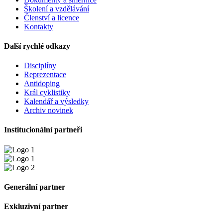
Školení a vzdělávání
Členství a licence
Kontakty
Další rychlé odkazy
Disciplíny
Reprezentace
Antidoping
Král cyklistiky
Kalendář a výsledky
Archiv novinek
Institucionální partneři
Generální partner
Exkluzivní partner