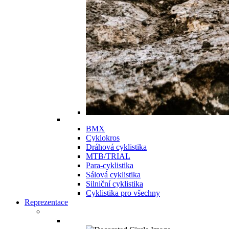
BMX
Cyklokros
Dráhová cyklistika
MTB/TRIAL
Para-cyklistika
Sálová cyklistika
Silniční cyklistika
Cyklistika pro všechny
Reprezentace