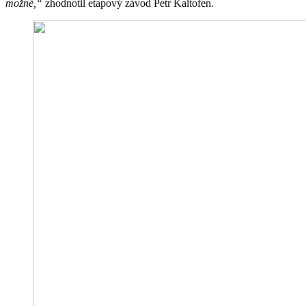
možné,“
zhodnotil etapový závod Petr Kaltofen.