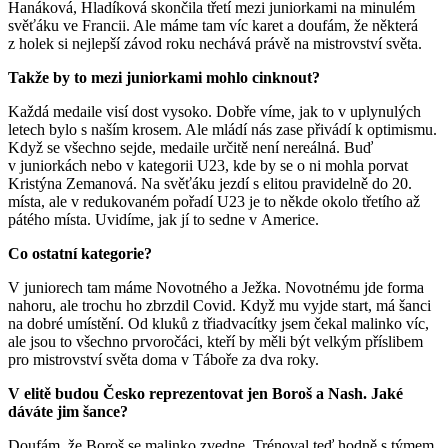
Hanáková, Hladíková skončila třetí mezi juniorkami na minulém
svěťáku ve Francii. Ale máme tam víc karet a doufám, že některá
z holek si nejlepší závod roku nechává právě na mistrovství světa.
Takže by to mezi juniorkami mohlo cinknout?
Každá medaile visí dost vysoko. Dobře víme, jak to v uplynulých
letech bylo s naším krosem. Ale mládí nás zase přivádí k optimismu.
Když se všechno sejde, medaile určitě není nereálná. Buď
v juniorkách nebo v kategorii U23, kde by se o ni mohla porvat
Kristýna Zemanová. Na svěťáku jezdí s elitou pravidelně do 20.
místa, ale v redukovaném pořadí U23 je to někde okolo třetího až
pátého místa. Uvidíme, jak jí to sedne v Americe.
Co ostatní kategorie?
V juniorech tam máme Novotného a Ježka. Novotnému jde forma
nahoru, ale trochu ho zbrzdil Covid. Když mu vyjde start, má šanci
na dobré umístění. Od kluků z třiadvacítky jsem čekal malinko víc,
ale jsou to všechno prvoročáci, kteří by měli být velkým příslibem
pro mistrovství světa doma v Táboře za dva roky.
V elitě budou Česko reprezentovat jen Boroš a Nash. Jaké
dáváte jim šance?
Doufám, že Boroš se malinko zvedne. Trénoval teď hodně s týmem