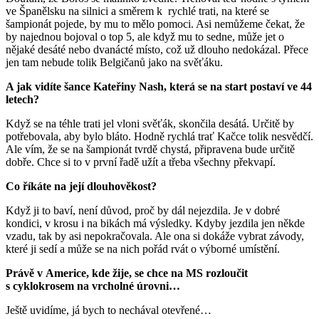
ve Španělsku na silnici a směrem k rychlé trati, na které se
šampionát pojede, by mu to mělo pomoci. Asi nemůžeme čekat, že
by najednou bojoval o top 5, ale když mu to sedne, může jet o
nějaké desáté nebo dvanácté místo, což už dlouho nedokázal. Přece
jen tam nebude tolik Belgičanů jako na svěťáku.
A jak vidíte šance Kateřiny Nash, která se na start postaví ve 44
letech?
Když se na téhle trati jel vloni svěťák, skončila desátá. Určitě by
potřebovala, aby bylo bláto. Hodně rychlá trať Kačce tolik nesvědčí.
Ale vím, že se na šampionát tvrdě chystá, připravena bude určitě
dobře. Chce si to v první řadě užít a třeba všechny překvapí.
Co říkáte na její dlouhověkost?
Když ji to baví, není důvod, proč by dál nejezdila. Je v dobré
kondici, v krosu i na bikách má výsledky. Kdyby jezdila jen někde
vzadu, tak by asi nepokračovala. Ale ona si dokáže vybrat závody,
které ji sedí a může se na nich pořád rvát o výborné umístění.
Právě v Americe, kde žije, se chce na MS rozloučit
s cyklokrosem na vrcholné úrovni…
Ještě uvidíme, já bych to nechával otevřené…