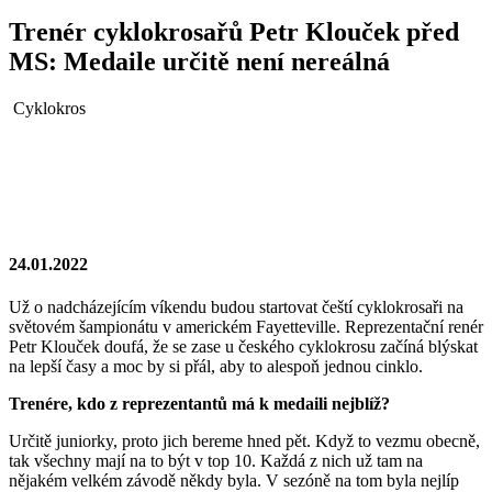
Trenér cyklokrosařů Petr Klouček před
MS: Medaile určitě není nereálná
Cyklokros
24.01.2022
Už o nadcházejícím víkendu budou startovat čeští cyklokrosaři na
světovém šampionátu v americkém Fayetteville. Reprezentační renér
Petr Klouček doufá, že se zase u českého cyklokrosu začíná blýskat
na lepší časy a moc by si přál, aby to alespoň jednou cinklo.
Trenére, kdo z reprezentantů má k medaili nejblíž?
Určitě juniorky, proto jich bereme hned pět. Když to vezmu obecně,
tak všechny mají na to být v top 10. Každá z nich už tam na
nějakém velkém závodě někdy byla. V sezóně na tom byla nejlíp