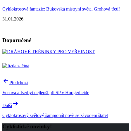
Cyklokrosová fantazie: Bukovská mistryní světa, Grohová třetí!
31.01.2026
Doporučené
Navigace
Předchozí
pro
Vosová a Iserbyt nejlepší při SP v Hoogerheide
příspěvek
Další
Cyklokrosový světový šampionát nově se závodem štafet
Cyklistické novinky!