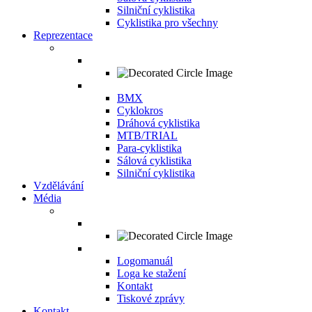
Silniční cyklistika
Cyklistika pro všechny
Reprezentace
BMX
Cyklokros
Dráhová cyklistika
MTB/TRIAL
Para-cyklistika
Sálová cyklistika
Silniční cyklistika
Vzdělávání
Média
Logomanuál
Loga ke stažení
Kontakt
Tiskové zprávy
Kontakt