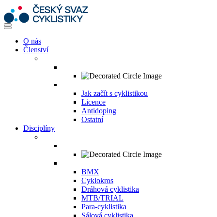
O nás
Členství
Jak začít s cyklistikou
Licence
Antidoping
Ostatní
Disciplíny
BMX
Cyklokros
Dráhová cyklistika
MTB/TRIAL
Para-cyklistika
Sálová cyklistika