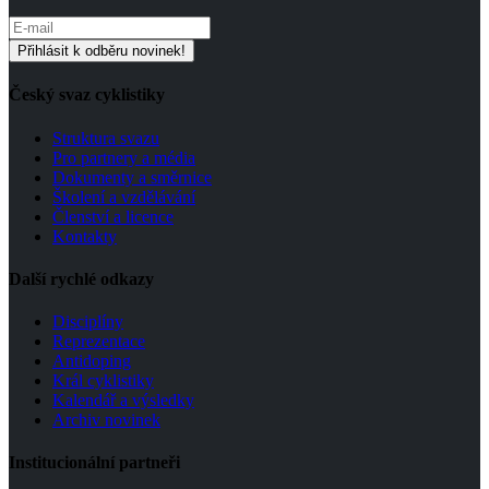
Český svaz cyklistiky
Struktura svazu
Pro partnery a média
Dokumenty a směrnice
Školení a vzdělávání
Členství a licence
Kontakty
Další rychlé odkazy
Disciplíny
Reprezentace
Antidoping
Král cyklistiky
Kalendář a výsledky
Archiv novinek
Institucionální partneři