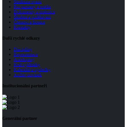
Struktura svazu
Pro partnery a média
Dokumenty a směrnice
Školení a vzdělávání
Členství a licence
Kontakty
Další rychlé odkazy
Disciplíny
Reprezentace
Antidoping
Král cyklistiky
Kalendář a výsledky
Archiv novinek
Institucionální partneři
Generální partner