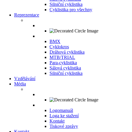
Silniční cyklistika
Cyklistika pro všechny
Reprezentace
BMX
Cyklokros
Dráhová cyklistika
MTB/TRIAL
Para-cyklistika
Sálová cyklistika
Silniční cyklistika
Vzdělávání
Média
Logomanuál
Loga ke stažení
Kontakt
Tiskové zprávy
Kontakt