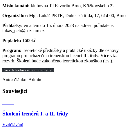
Místo konání:
klubovna TJ Favoritu Brno, Křížkovského 22
Organizátor:
Mgr. Lukáš PETR, Dukelská třída, 17, 614 00, Brno
Přihlášky:
emailem do 15. února 2023 na adresu pořadatele:
lukas_petr@seznam.cz
Poplatek:
1600kč
Program:
Teoretické přednášky a praktické ukázky dle osnovy
programu pro uchazeče o trenérskou licenci III. třídy. Více viz.
rozvrh. Školení bude zakončeno teoretickou zkouškou (test).
Rozvrh hodin školení únor 2023
Autor článku: Admin
Související
Školení trenérů I. a II. třídy
Vzdělávání