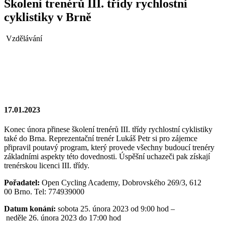
Školení trenérů III. třídy rychlostní
cyklistiky v Brně
Vzdělávání
17.01.2023
Konec února přinese školení trenérů III. třídy rychlostní cyklistiky
také do Brna. Reprezentační trenér Lukáš Petr si pro zájemce
připravil poutavý program, který provede všechny budoucí trenéry
základními aspekty této dovednosti. Úspěšní uchazeči pak získají
trenérskou licenci III. třídy.
Pořadatel:
Open Cycling Academy, Dobrovského 269/3, 612
00 Brno. Tel: 774939000
Datum konání:
sobota 25. února 2023 od 9:00 hod –
neděle 26. února 2023 do 17:00 hod