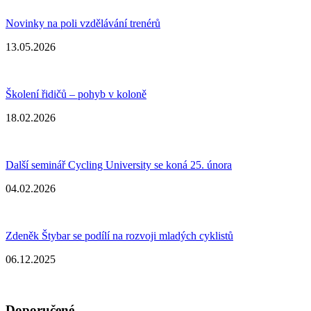
Novinky na poli vzdělávání trenérů
13.05.2026
Školení řidičů – pohyb v koloně
18.02.2026
Další seminář Cycling University se koná 25. února
04.02.2026
Zdeněk Štybar se podílí na rozvoji mladých cyklistů
06.12.2025
Doporučené