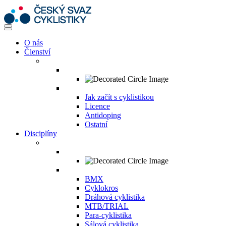
O nás
Členství
Jak začít s cyklistikou
Licence
Antidoping
Ostatní
Disciplíny
BMX
Cyklokros
Dráhová cyklistika
MTB/TRIAL
Para-cyklistika
Sálová cyklistika