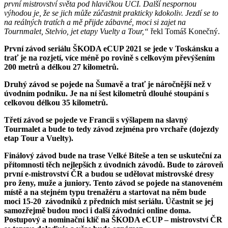
první mistrovství světa pod hlavičkou UCI. Další nespornou
výhodou je, že se jich může zúčastnit prakticky kdokoliv. Jezdí se to
na reálných tratích a mě přijde zábavné, moci si zajet na
Tournmalet, Stelvio, jet etapy Vuelty a Tour,“
řekl Tomáš Konečný.
První závod seriálu ŠKODA eCUP 2021 se jede v Toskánsku a
trať je na rozjetí, více méně po rovině s celkovým převýšením
200 metrů a délkou 27 kilometrů.
Druhý závod se pojede na Šumavě a trať je náročnější než v
úvodním podniku. Je na ní šest kilometrů dlouhé stoupání s
celkovou délkou 35 kilometrů.
Třetí závod se pojede ve Francii s výšlapem na slavný
Tourmalet a bude to tedy závod zejména pro vrchaře (dojezdy
etap Tour a Vuelty).
Finálový závod bude na trase Velké Bíteše a ten se uskuteční za
přítomnosti těch nejlepších z úvodních závodů. Bude to zároveň
první e-mistrovství ČR a budou se udělovat mistrovské dresy
pro ženy, muže a juniory. Tento závod se pojede na stanoveném
místě a na stejném typu trenažéru a startovat na něm bude
moci 15-20 závodníků z předních míst seriálu. Účastnit se jej
samozřejmě budou moci i další závodníci online doma.
Postupový a nominační klíč na ŠKODA eCUP – mistrovství ČR