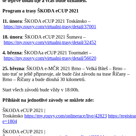
se teprve dolaďuje a včas bude oznámen.
Program a trasy ŠKODA eCUP 2021
11. února
: ŠKODA eCUP 2021 Toskánsko –
https://my.rouvy.com/virtualni-trasy/detail/37001
18. února
: ŠKODA eCUP 2021 Šumava –
https://my.rouvy.com/virtualni-trasy/detail/32452
4. března
: ŠKODAa eCUP 2021 Tourmalet –
https://my.rouvy.com/virtualni-trasy/detail/56020
25. března
: ŠKODA e-MČR 2021 Brno – Velká Bíteš – Brno –
tato trať se ještě připravuje, ale bude část závodu na trase Říčany –
Brno – Říčany a bude dlouhá 30 kilometrů.
Start všech závodů bude vždy v 18:00h.
Přihlásit na jednotlivé závody se můžete zde:
ŠKODA eCUP 2021 |
Toskánsko
https://my.rouvy.com/onlinerace/live/42823
https://registr
e=1804
ŠKODA eCUP 2021 |