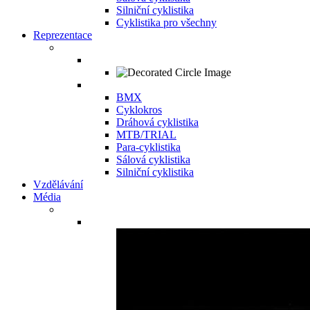
Silniční cyklistika
Cyklistika pro všechny
Reprezentace
BMX
Cyklokros
Dráhová cyklistika
MTB/TRIAL
Para-cyklistika
Sálová cyklistika
Silniční cyklistika
Vzdělávání
Média