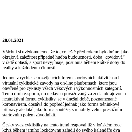
28.01.2021
Všichni si uvědomujeme, že to, co ještě před rokem bylo bráno jako
okrajová záležitost případně hudba budoucnosti, doba „covidová“
v řadě oblastí, a sport nevyjímaje, posunula během krátké doby do
reality a každodenní činnosti.
Jednou z rychle se rozvíjejících forem sportovních aktivit jsou i
virtuální cyklistické závody na on-line platformách, které jsou
otevřené pro cyklisty všech věkových i výkonnostních kategorií.
Tento druh e-sportu, do nedávna považovaný za zcela okrajovou a
neatraktivní formu cyklistiky, se v dnešní době, poznamenané
koronavirem, dostává do popředí jednak jako forma tréninkové
přípravy ale také jako forma soutěže, s mnohdy velmi prestižním
startovním polem závodníků.
Český svaz cyklistiky na tento trend reagoval již v loňském roce,
když během jarního lockdownu zařadil do svého kalendáře dva