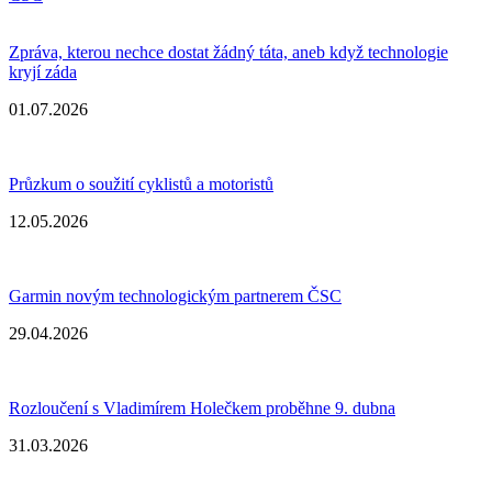
Zpráva, kterou nechce dostat žádný táta, aneb když technologie
kryjí záda
01.07.2026
Průzkum o soužití cyklistů a motoristů
12.05.2026
Garmin novým technologickým partnerem ČSC
29.04.2026
Rozloučení s Vladimírem Holečkem proběhne 9. dubna
31.03.2026