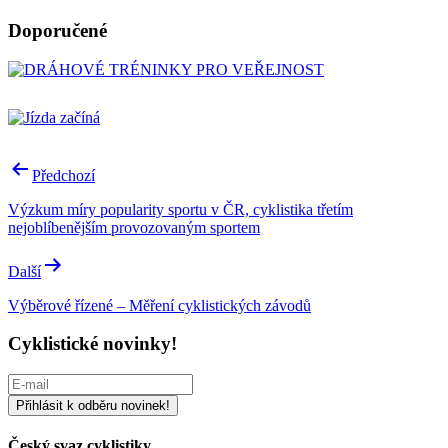
Doporučené
Navigace
Předchozí
pro
Výzkum míry popularity sportu v ČR, cyklistika třetím
příspěvek
nejoblíbenějším provozovaným sportem
Další
Výběrové řízené – Měření cyklistických závodů
Cyklistické novinky!
Český svaz cyklistiky