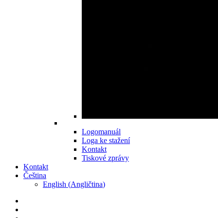
Logomanuál
Loga ke stažení
Kontakt
Tiskové zprávy
Kontakt
Čeština
English
(
Angličtina
)