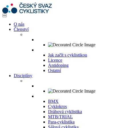
O nás
Členství
Jak začít s cyklistikou
Licence
Antidoping
Ostatní
Disciplíny
BMX
Cyklokros
Dráhová cyklistika
MTB/TRIAL
Para-cyklistika
Sálová cyklistika