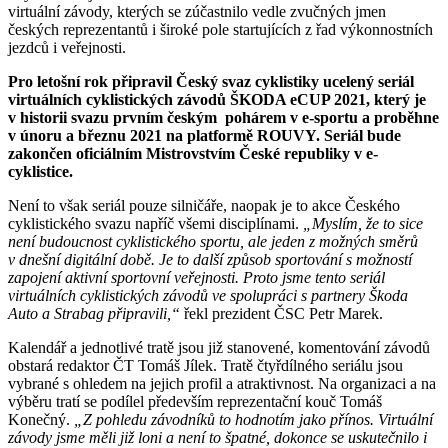
virtuální závody, kterých se zúčastnilo vedle zvučných jmen
českých reprezentantů i široké pole startujících z řad výkonnostních
jezdců i veřejnosti.
Pro letošní rok připravil Český svaz cyklistiky ucelený seriál
virtuálních cyklistických závodů ŠKODA eCUP 2021, který je
v historii svazu prvním českým pohárem v e-sportu a proběhne
v únoru a březnu 2021 na platformě ROUVY. Seriál bude
zakončen oficiálním Mistrovstvím České republiky v e-
cyklistice.
Není to však seriál pouze silničáře, naopak je to akce Českého
cyklistického svazu napříč všemi disciplínami.
„Myslím, že to sice
není budoucnost cyklistického sportu, ale jeden z možných směrů
v dnešní digitální době. Je to další způsob sportování s možností
zapojení aktivní sportovní veřejnosti. Proto jsme tento seriál
virtuálních cyklistických závodů ve spolupráci s partnery Škoda
Auto a Strabag připravili,“
řekl prezident ČSC Petr Marek.
Kalendář a jednotlivé tratě jsou již stanovené, komentování závodů
obstará redaktor ČT Tomáš Jílek. Tratě čtyřdílného seriálu jsou
vybrané s ohledem na jejich profil a atraktivnost. Na organizaci a na
výběru tratí se podílel především reprezentační kouč Tomáš
Konečný.
„Z pohledu závodníků to hodnotím jako přínos. Virtuální
závody jsme měli již loni a není to špatné, dokonce se uskutečnilo i