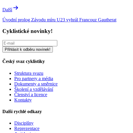
příspěvek
Další
Úvodní prolog Závodu míru U23 vyhrál Francouz Gautherat
Cyklistické novinky!
Český svaz cyklistiky
Struktura svazu
Pro partnery a média
Dokumenty a směrnice
Školení a vzdělávání
Členství a licence
Kontakty
Další rychlé odkazy
Disciplíny
Reprezentace