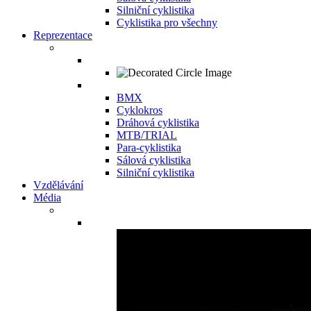
Silniční cyklistika
Cyklistika pro všechny
Reprezentace
BMX
Cyklokros
Dráhová cyklistika
MTB/TRIAL
Para-cyklistika
Sálová cyklistika
Silniční cyklistika
Vzdělávání
Média