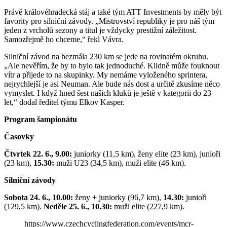
Právě královéhradecká stáj a také tým ATT Investments by měly být
favority pro silniční závody. „Mistrovství republiky je pro náš tým
jeden z vrcholů sezony a titul je vždycky prestižní záležitost.
Samozřejmě ho chceme,“ řekl Vávra.
Silniční závod na bezmála 230 km se jede na rovinatém okruhu.
„Ale nevěřím, že by to bylo tak jednoduché. Klidně může fouknout
vítr a přijede to na skupinky. My nemáme vyloženého sprintera,
nejrychlejší je asi Neuman. Ale bude nás dost a určitě zkusíme něco
vymyslet. I když hned šest našich kluků je ještě v kategorii do 23
let,“ dodal ředitel týmu Elkov Kasper.
Program šampionátu
Časovky
Čtvrtek 22. 6., 9.00:
juniorky (11,5 km), ženy elite (23 km), junioři
(23 km),
15.30:
muži U23 (34,5 km), muži elite (46 km).
Silniční závody
Sobota 24. 6., 10.00:
ženy + juniorky (96,7 km),
14.30:
junioři
(129,5 km).
Neděle 25. 6., 10.30:
muži elite (227,9 km).
https://www.czechcyclingfederation.com/events/mcr-