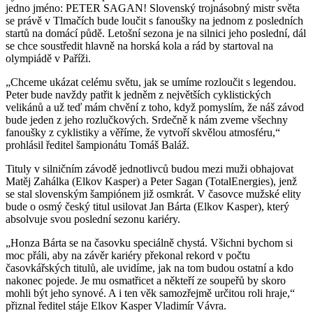
jedno jméno: PETER SAGAN! Slovenský trojnásobný mistr světa
se právě v Tlmačích bude loučit s fanoušky na jednom z posledních
startů na domácí půdě. Letošní sezona je na silnici jeho poslední, dál
se chce soustředit hlavně na horská kola a rád by startoval na
olympiádě v Paříži.
„Chceme ukázat celému světu, jak se umíme rozloučit s legendou.
Peter bude navždy patřit k jedněm z největších cyklistických
velikánů a už teď mám chvění z toho, když pomyslím, že náš závod
bude jeden z jeho rozlučkových. Srdečně k nám zveme všechny
fanoušky z cyklistiky a věříme, že vytvoří skvělou atmosféru,“
prohlásil ředitel šampionátu Tomáš Baláž.
Tituly v silničním závodě jednotlivců budou mezi muži obhajovat
Matěj Zahálka (Elkov Kasper) a Peter Sagan (TotalEnergies), jenž
se stal slovenským šampiónem již osmkrát. V časovce mužské elity
bude o osmý český titul usilovat Jan Bárta (Elkov Kasper), který
absolvuje svou poslední sezonu kariéry.
„Honza Bárta se na časovku speciálně chystá. Všichni bychom si
moc přáli, aby na závěr kariéry překonal rekord v počtu
časovkářských titulů, ale uvidíme, jak na tom budou ostatní a kdo
nakonec pojede. Je mu osmatřicet a někteří ze soupeřů by skoro
mohli být jeho synové. A i ten věk samozřejmě určitou roli hraje,“
přiznal ředitel stáje Elkov Kasper Vladimír Vávra.