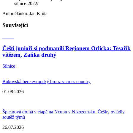
silnice-2022/
Autor článku: Jan Krůta
Související
Čeští junioři si podmanili Regionem Orlicka: Tesařík
vítězem, Zaňka druhý
Silnice
Bukovská bere evropský bronz v cross country
01.08.2026
Špicarová druhá v etapě na Ncupu v Nizozemsku, Češky ovládly
soutěž týmů
26.07.2026