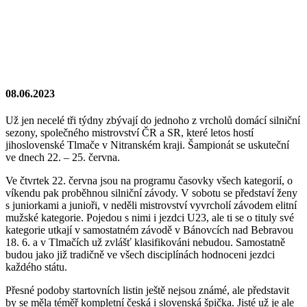
08.06.2023
Už jen necelé tři týdny zbývají do jednoho z vrcholů domácí silniční
sezony, společného mistrovství ČR a SR, které letos hostí
jihoslovenské Tlmače v Nitranském kraji. Šampionát se uskuteční
ve dnech 22. – 25. června.
Ve čtvrtek 22. června jsou na programu časovky všech kategorií, o
víkendu pak proběhnou silniční závody. V sobotu se představí ženy
s juniorkami a junioři, v neděli mistrovství vyvrcholí závodem elitní
mužské kategorie. Pojedou s nimi i jezdci U23, ale ti se o tituly své
kategorie utkají v samostatném závodě v Bánovcích nad Bebravou
18. 6. a v Tlmačích už zvlášť klasifikováni nebudou. Samostatně
budou jako již tradičně ve všech disciplínách hodnoceni jezdci
každého státu.
Přesné podoby startovních listin ještě nejsou známé, ale představit
by se měla téměř kompletní česká i slovenská špička. Jisté už je ale