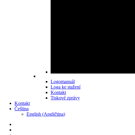
Logomanuál
Loga ke stažení
Kontakt
Tiskové zprávy
Kontakt
Čeština
English
(
Angličtina
)