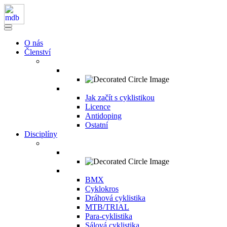
O nás
Členství
Jak začít s cyklistikou
Licence
Antidoping
Ostatní
Disciplíny
BMX
Cyklokros
Dráhová cyklistika
MTB/TRIAL
Para-cyklistika
Sálová cyklistika