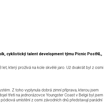
pík, cyklistický talent development týmu Picnic PostNL,
et, který prožívá na kole skvělé jaro. Už dvakrát byl z osmi
stém. Z toho vyplynula dobrá zimní příprava, kterou jsem
ojel třetí na jednorázovce Youngster Coast v Belgii byl jsem
 pódiová umístění z osmi závodních dnů představují parádní