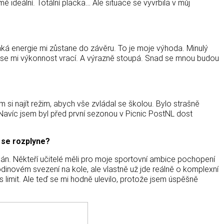
 ideální. Totální placka… Ale situace se vyvrbila v můj
ějaká energie mi zůstane do závěru. To je moje výhoda. Minulý
 se mi výkonnost vrací. A výrazně stoupá. Snad se mnou budou
i najít režim, abych vše zvládal se školou. Bylo strašně
Navíc jsem byl před první sezonou v Picnic PostNL dost
e se rozplyne?
plán. Někteří učitelé měli pro moje sportovní ambice pochopení
 hodinovém svezení na kole, ale vlastně už jde reálně o komplexní
limit. Ale teď se mi hodně ulevilo, protože jsem úspěšně