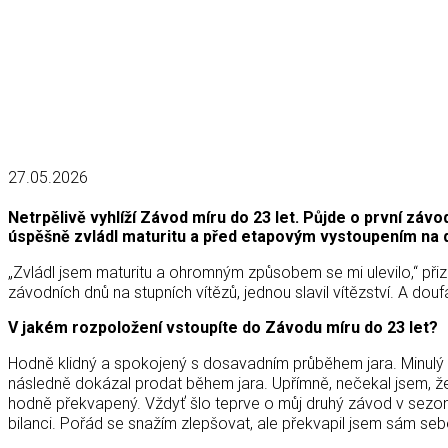
27.05.2026
Netrpělivě vyhlíží Závod míru do 23 let. Půjde o první záv
úspěšně zvládl maturitu a před etapovým vystoupením na d
„Zvládl jsem maturitu a ohromným způsobem se mi ulevilo,“ přiz
závodních dnů na stupních vítězů, jednou slavil vítězství. A d
V jakém rozpoložení vstoupíte do Závodu míru do 23 let?
Hodně klidný a spokojený s dosavadním průběhem jara. Minulý r
následně dokázal prodat během jara. Upřímně, nečekal jsem, že j
hodně překvapený. Vždyť šlo teprve o můj druhý závod v sezon
bilanci. Pořád se snažím zlepšovat, ale překvapil jsem sám seb