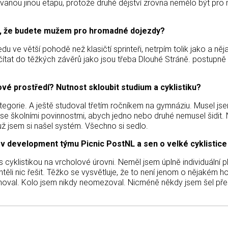
anou jinou etapu, protože druhé dějství zrovna nemělo být pro mě
utí, že budete mužem pro hromadné dojezdy?
du ve větší pohodě než klasičtí sprinteři, netrpím tolik jako a n
tat do těžkých závěrů jako jsou třeba Dlouhé Stráně. postupně
é prostředí? Nutnost skloubit studium a cyklistiku?
rie. A ještě studoval třetím ročníkem na gymnáziu. Musel jsem s
e školními povinnostmi, abych jedno nebo druhé nemusel šidit. 
už jsem si našel systém. Všechno si sedlo.
í v development týmu Picnic PostNL a sen o velké cyklistic
s cyklistikou na vrcholové úrovni. Neměl jsem úplně individuální 
echtěli nic řešit. Těžko se vysvětluje, že to není jenom o nějakém
oval. Kolo jsem nikdy neomezoval. Nicméně někdy jsem šel přes 