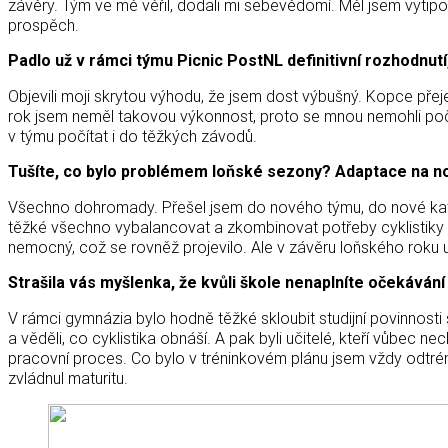
závěry. Tým ve mě věřil, dodali mi sebevědomí. Měl jsem vytipov
prospěch.
Padlo už v rámci týmu Picnic PostNL definitivní rozhodn
Objevili moji skrytou výhodu, že jsem dost výbušný. Kopce přeje
rok jsem neměl takovou výkonnost, proto se mnou nemohli počí
v týmu počítat i do těžkých závodů.
Tušíte, co bylo problémem loňské sezony? Adaptace na nov
Všechno dohromady. Přešel jsem do nového týmu, do nové katego
těžké všechno vybalancovat a zkombinovat potřeby cyklistiky s
nemocný, což se rovněž projevilo. Ale v závěru loňského roku 
Strašila vás myšlenka, že kvůli škole nenaplníte očekáván
V rámci gymnázia bylo hodně těžké skloubit studijní povinnosti 
a věděli, co cyklistika obnáší. A pak byli učitelé, kteří vůbec n
pracovní proces. Co bylo v tréninkovém plánu jsem vždy odtrén
zvládnul maturitu.