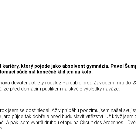
od kariéry, který pojede jako absolvent gymnázia. Pavel Šum
omácí půdě má konečně klid jen na kolo.
nává devatenáctiletý rodák z Pardubic před Závodem míru do 23 l
oufá, že před domácím publikem na skvělé výsledky naváže.
ok jsem se dost hledal. Až v průběhu podzimu jsem našel svůj sy
aro půjde tak dobře a hned budu slavit vítězství. Už když jsem d
ě. A pak jsem vyhrál druhou etapu na Circuit des Ardennes… Dvě
e.