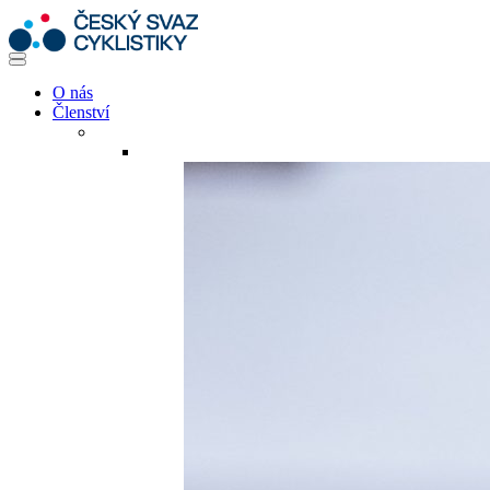
O nás
Členství