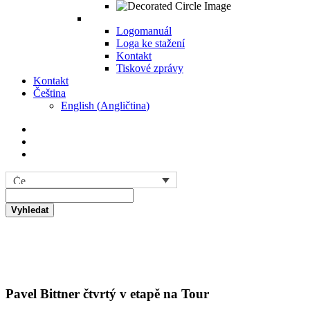
Logomanuál
Loga ke stažení
Kontakt
Tiskové zprávy
Kontakt
Čeština
English
(
Angličtina
)
Vyhledat
Pavel Bittner čtvrtý v etapě na Tour