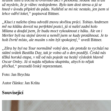
strašně silní a trochu to ovlivnilo akci v pelotonu. Hodně lidí si asi
už myslelo, že je vůbec nedojedeme. Bylo tam dost stresu a já se
hned v úvodu připletl do pádu. Naštěstí se mi nic nestalo, jen jsem si
lehce odřel loket,“
popisoval Bittner.
„Kluci z našeho týmu odvedli znovu skvělou práci. Tobias Andresen
mě na kiláku dovezl na perfektní pozici, já si našel zadní kolo
Milana a doufal jsem, že budu moct vykouknout z háku. Ale on i
Merlier byli na stejné úrovni a neměl jsem se kudy protáhnout. Je to
holt čtvrté místo, ale musím s ním být spokojený,“
uvedl Bittner.
„Zítra by byl na Tour normálně volný den, ale protože to vychází na
státní svátek Bastilla Day, tak je volno až o den později. Česká nás
těžká horská etapa, v níž od nás pojede na hezký výsledek hlavně
Oscar Onley. Já si najdu nějakou skupinku, abych to nějak
přečkal,“
prozradil český reprezentant.
Foto: Jan Brychta
Autor článku: Jan Krůta
Související