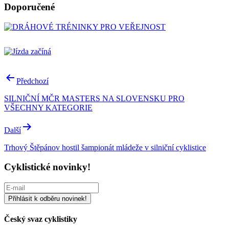
Doporučené
Navigace
Předchozí
pro
SILNIČNÍ MČR MASTERS NA SLOVENSKU PRO
příspěvek
VŠECHNY KATEGORIE
Další
Trhový Štěpánov hostil šampionát mládeže v silniční cyklistice
Cyklistické novinky!
Český svaz cyklistiky