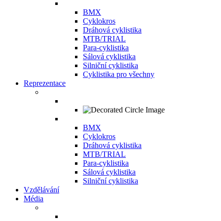
BMX
Cyklokros
Dráhová cyklistika
MTB/TRIAL
Para-cyklistika
Sálová cyklistika
Silniční cyklistika
Cyklistika pro všechny
Reprezentace
BMX
Cyklokros
Dráhová cyklistika
MTB/TRIAL
Para-cyklistika
Sálová cyklistika
Silniční cyklistika
Vzdělávání
Média