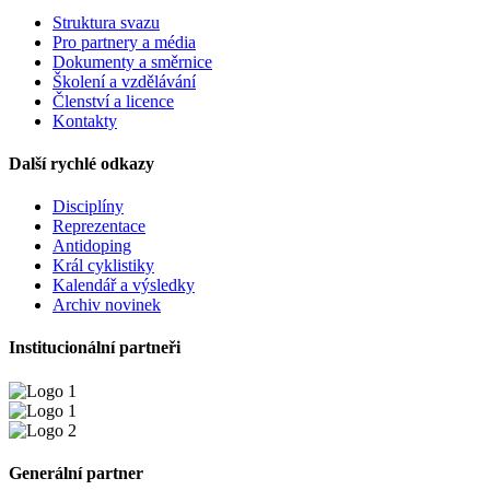
Struktura svazu
Pro partnery a média
Dokumenty a směrnice
Školení a vzdělávání
Členství a licence
Kontakty
Další rychlé odkazy
Disciplíny
Reprezentace
Antidoping
Král cyklistiky
Kalendář a výsledky
Archiv novinek
Institucionální partneři
Generální partner