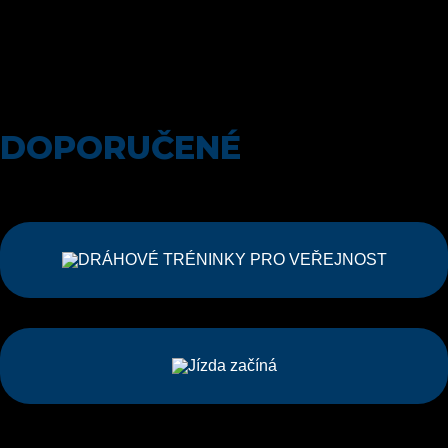
Juniorky zářily ve Francii
Drábková a Vojtěch slaví tituly mezi kadety
DOPORUČENÉ