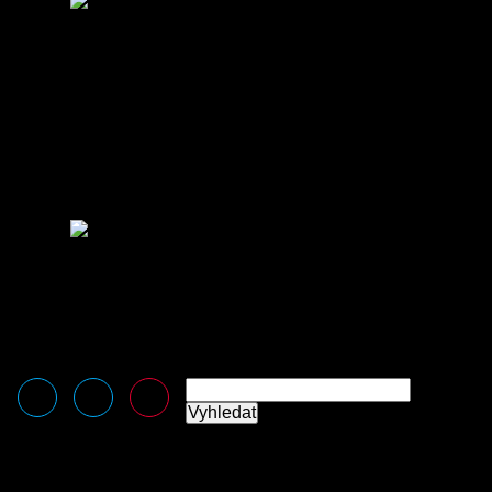
BMX
Cyklokros
Dráhová cyklistika
MTB/TRIAL
Para-cyklistika
Sálová cyklistika
Silniční cyklistika
Vzdělávání
Média
Logomanuál
Loga ke stažení
Kontakt
Tiskové zprávy
Kontakt
Čeština
English
(
Angličtina
)
Vyhledat