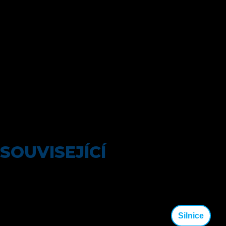
Ťoupalík (Elkov Kasper) stejný čas, 3. Voltr (RRK group
– PierreBaguette – Benzinol) +2, 4. Camrda (ATT
Inmvestments) +18, 5. Kukrle (Felbermayr Simplon
Wels) +20, 6. Mráz (Elkov Kasper) +2:33.
Konečné pořadí Škoda Cupu:
1. Otruba 187, 2. Boroš
169, 3. M. Zahálka (oba Elkov Kasper) 150, 4. Vaníček
(ČEZ Cykloteam Tábor) 136, 5. Ťoupalík 135, 6.
Neuman (Elkov Kasper) 129.
Foto: Jan Brychta
Autor článku: Jan Krůta
SOUVISEJÍCÍ
Silnice