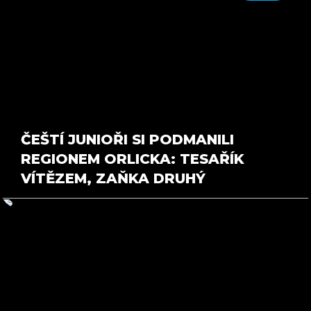
ČEŠTÍ JUNIOŘI SI PODMANILI
REGIONEM ORLICKA: TESAŘÍK
VÍTĚZEM, ZAŇKA DRUHÝ
Bukovská bere evropský bronz v cross country
Špicarová druhá v etapě na Ncupu v Nizozemsku,
Češky ovládly soutěž týmů