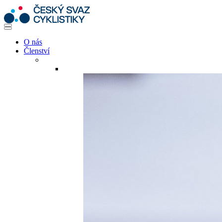
O nás
Členství