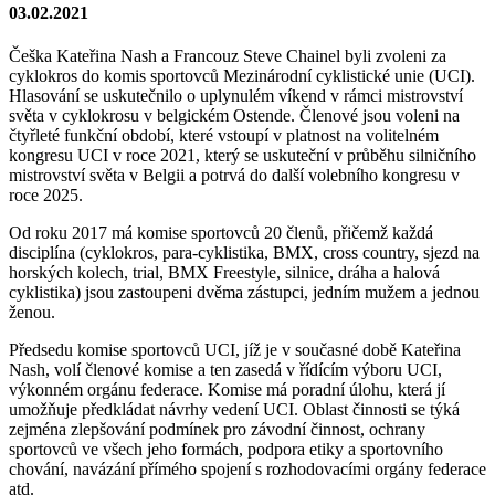
03.02.2021
Češka Kateřina Nash a Francouz Steve Chainel byli zvoleni za
cyklokros do komis sportovců Mezinárodní cyklistické unie (UCI).
Hlasování se uskutečnilo o uplynulém víkend v rámci mistrovství
světa v cyklokrosu v belgickém Ostende. Členové jsou voleni na
čtyřleté funkční období, které vstoupí v platnost na volitelném
kongresu UCI v roce 2021, který se uskuteční v průběhu silničního
mistrovství světa v Belgii a potrvá do další volebního kongresu v
roce 2025.
Od roku 2017 má komise sportovců 20 členů, přičemž každá
disciplína (cyklokros, para-cyklistika, BMX, cross country, sjezd na
horských kolech, trial, BMX Freestyle, silnice, dráha a halová
cyklistika) jsou zastoupeni dvěma zástupci, jedním mužem a jednou
ženou.
Předsedu komise sportovců UCI, jíž je v současné době Kateřina
Nash, volí členové komise a ten zasedá v řídícím výboru UCI,
výkonném orgánu federace. Komise má poradní úlohu, která jí
umožňuje předkládat návrhy vedení UCI. Oblast činnosti se týká
zejména zlepšování podmínek pro závodní činnost, ochrany
sportovců ve všech jeho formách, podpora etiky a sportovního
chování, navázání přímého spojení s rozhodovacími orgány federace
atd.