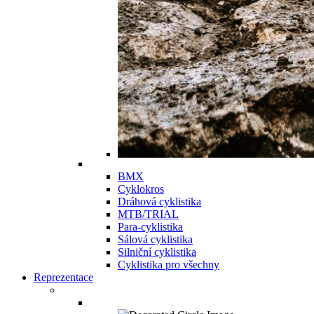
BMX
Cyklokros
Dráhová cyklistika
MTB/TRIAL
Para-cyklistika
Sálová cyklistika
Silniční cyklistika
Cyklistika pro všechny
Reprezentace