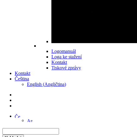
Logomanuál
Loga ke stažení
Kontakt
Tiskové zprávy
Kontakt
Čeština
English
(
Angličtina
)