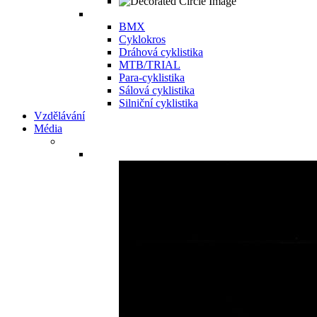
BMX
Cyklokros
Dráhová cyklistika
MTB/TRIAL
Para-cyklistika
Sálová cyklistika
Silniční cyklistika
Vzdělávání
Média