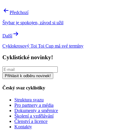
Navigace
Předchozí
pro
Štybar je spokojen, závod si užil
příspěvek
Další
Cyklokrosový Toi Toi Cup má své termíny
Cyklistické novinky!
Český svaz cyklistiky
Struktura svazu
Pro partnery a média
Dokumenty a směrnice
Školení a vzdělávání
Členství a licence
Kontakty