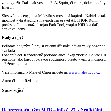
za to využít. Dále pak vosk na řetěz Squirt, či energetické doplňky
Enervit.
Slosování o ceny je na Malevilu samostatná kapitola. Nabízí se tak
možnost vyhrát jednu z hlavních cen gravel AUTHOR Ronin,
profesionální montážní stojan Park Tool, wapku Nilfisk a další
atraktivní ceny.
Rady a tipy!
Pořadatelé vyzývají, aby si všichni účastníci dávali velký pozor na
svá kola
i osobní věci. Každoročně podobné akce lákají zloděje. Policie ČR
přislíbila jako každý rok svou součinnost, přesto využijte možnosti
střeženého depa.
Více informací k Malevil Cupu najdete na
www.malevilcup.cz
Autor článku: Redakce
Související
Reprezentační tým MTB – info č. 27. / Neoficiální