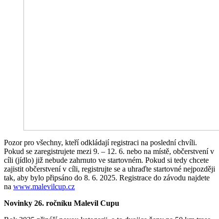
Pozor pro všechny, kteří odkládají registraci na poslední chvíli.
Pokud se zaregistrujete mezi 9. – 12. 6. nebo na místě, občerstvení v
cíli (jídlo) již nebude zahrnuto ve startovném. Pokud si tedy chcete
zajistit občerstvení v cíli, registrujte se a uhraďte startovné nejpozději
tak, aby bylo připsáno do 8. 6. 2025. Registrace do závodu najdete
na
www.malevilcup.cz
Novinky 26. ročníku Malevil Cupu