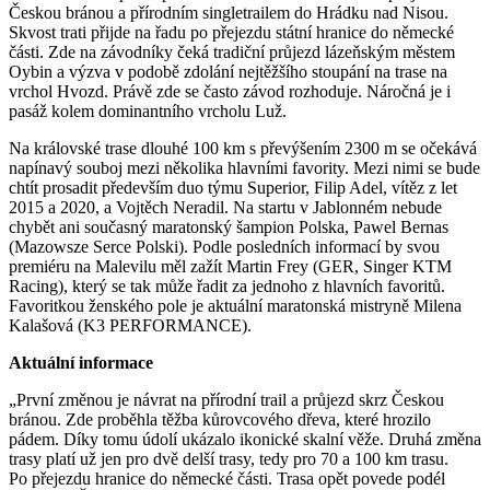
Českou bránou a přírodním singletrailem do Hrádku nad Nisou.
Skvost trati přijde na řadu po přejezdu státní hranice do německé
části. Zde na závodníky čeká tradiční průjezd lázeňským městem
Oybin a výzva v podobě zdolání nejtěžšího stoupání na trase na
vrchol Hvozd. Právě zde se často závod rozhoduje. Náročná je i
pasáž kolem dominantního vrcholu Luž.
Na královské trase dlouhé 100 km s převýšením 2300 m se očekává
napínavý souboj mezi několika hlavními favority. Mezi nimi se bude
chtít prosadit především duo týmu Superior, Filip Adel, vítěz z let
2015 a 2020, a Vojtěch Neradil. Na startu v Jablonném nebude
chybět ani současný maratonský šampion Polska, Pawel Bernas
(Mazowsze Serce Polski). Podle posledních informací by svou
premiéru na Malevilu měl zažít Martin Frey (GER, Singer KTM
Racing), který se tak může řadit za jednoho z hlavních favoritů.
Favoritkou ženského pole je aktuální maratonská mistryně Milena
Kalašová (K3 PERFORMANCE).
Aktuální informace
„První změnou je návrat na přírodní trail a průjezd skrz Českou
bránou. Zde proběhla těžba kůrovcového dřeva, které hrozilo
pádem. Díky tomu údolí ukázalo ikonické skalní věže. Druhá změna
trasy platí už jen pro dvě delší trasy, tedy pro 70 a 100 km trasu.
Po přejezdu hranice do německé části. Trasa opět povede podél