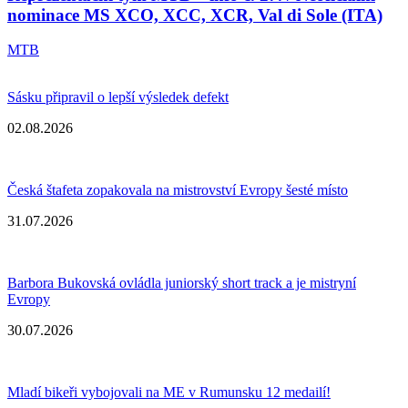
nominace MS XCO, XCC, XCR, Val di Sole (ITA)
MTB
Sásku připravil o lepší výsledek defekt
02.08.2026
Česká štafeta zopakovala na mistrovství Evropy šesté místo
31.07.2026
Barbora Bukovská ovládla juniorský short track a je mistryní
Evropy
30.07.2026
Mladí bikeři vybojovali na ME v Rumunsku 12 medailí!