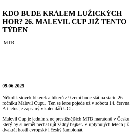
KDO BUDE KRÁLEM LUŽICKÝCH
HOR? 26. MALEVIL CUP JIŽ TENTO
TÝDEN
MTB
09.06.2025
Několik stovek bikerek a bikerů z 9 zemí bude stát na startu 26.
ročníku Malevil Cupu. Ten se letos pojede už v sobotu 14. června.
A i letos je zapsaný v kalendáři UCI.
Malevil Cup je jedním z nejprestižnějších MTB maratonů v Česku,
který by si neměl nechat ujít žádný bajker. V uplynulých letech již
dvakrát hostil evropský i český šampionát.