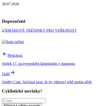
28.07.2026
Doporučené
Navigace
Předchozí
pro
Stošek 17. na evropském šampionátu v maratonu
příspěvek
Další
Ondřej Cink: Nečekal jsem, že by vítězství ještě mohlo přijít
Cyklistické novinky!