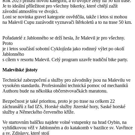
Rok 2025 přináší novou kategorii, a to dvojice ženy na 50 km trase.
Je to ideální příležitost pro všechny bikerky, které chtějí zažít
závodní atmosféru ve dvojici.
Loni se novinka gravel kategorie osvědčila, takže i letos si mohou
na Malevil Cupu zazávodit vyznavači štěrkoletů a to na trase 50 km.
Pořadatelé z Jablonného se drží hesla, že Malevil je pro všechny.
Proto
je i letos součástí sobotní Cyklojízda jako rodinný výlet po okolí
Jablonného
s cílem v resortu Malevil. Celý program uzavře tradiční bike party.
Malevilské jistoty
Technické zabezpečení a služby pro závodníky jsou na Malevilu ve
vysokém standardu. Profesionální technická pomoc od mechaniků
Authoru bude na několika občerstvovačkách maratonu.
Bezpečnost je také prioritou, proto je po trase na celkem 22
záchranářů z řad IZS, Horské služby Jizerské hory, Saské horské
služby a Německého červeného kříže.
Ve startovním balíčku najdete volné vstupenky na hrad Oybin, na
vyhlídkovou věž v Jablonném a do katakomb v bazilice sv. Vavřince
a sv. Zdislavy, které stojí