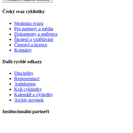
Český svaz cyklistiky
Struktura svazu
Pro partnery a média
Dokumenty a směrnice
Školení a vzdělávání
Členství a licence
Kontakty
Další rychlé odkazy
Disciplíny
Reprezentace
Antidoping
Král cyklistiky
Kalendář a výsledky
Archiv novinek
Institucionální partneři