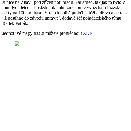
silnice na Žitavu pod zříceninou hradu Karlsfried, tak jak to bylo v
minulých letech. Poslední aktuální změnou je vynechání Pražské
cesty na 100 km trase. V této lokalitě proběhla těžba dřeva a cesta se
již nestihne do závodu upravit“, dodává šéf pořadatelského týmu
Radek Patrák.
Jednotlivé mapy tras si můžete prohlédnout
ZDE
.