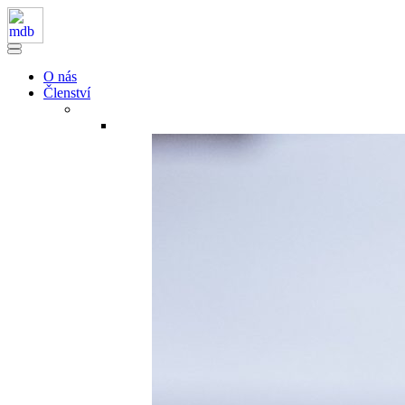
O nás
Členství