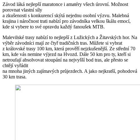
Závod láká nejlepší maratonce i amatéry všech úrovní. Možnost
porovnat vlastní síly
a zkušenosti s konkurencí skýtá nejednu osobní výzvu. Malebná
krajina i náročnost trati nabízí pro závodníka velkou škálu emocí,
kde si vybere to své opravdu každý fanoušek MTB.
Malevilské trasy nabízí to nejlepší z Lužických a Žitavských hor. Na
výběr závodníci mají ze čtyř tradičních tras. Můžete si vybrat
z královské trasy 100 km, která prověří nejzkušenější. Ze střední 70
km, kde vás nemine výjezd na Hvozd. Dále 50 km pro ty, kteří si
netroufají absolvovat stoupání na nejvyšší bod tras, ale přesto se
chtějí vyřádit
na mnoha jiných zajímavých průjezdech. A jako nejkratší, pohodová
30 km trasa.