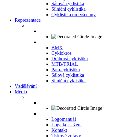
Sálová cyklistika
Silniční cyklistika
Cyklistika pro všechny
Reprezentace
BMX
Cyklokros
Dráhová cyklistika
MTB/TRIAL
Para-cyklistika
Sálová cyklistika
Silniční cyklistika
Vzdělávání
Média
Logomanuál
Loga ke stažení
Kontakt
Tiskové zprávy