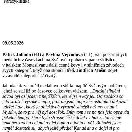
Paracyklistika
09.05.2026
Patrik Jahoda
(H1) a
Pavlína Vejvodová
(T1) brali po stříbrných
medailích v časovkách na Světovém poháru v para cyklistice
v italském Montesilvanu další cenné kovy i v silničních závodech
svých kategorií, když oba skončili třetí.
Jindřich Mašín
dojel
v závodě kategorie T2 čtvrtý.
Jahoda tak zakončil medailovou sbírku napříč Světovým pohárem,
jehož se stal již po časovce celkovým vítězem.
„Dnešní silniční
závod byl asi jeden z nejtěžších, které jsem kdy jel. Od začátku se
jelo strašně vysoké tempo, protože jsme poprvé s ostatními dokázali
udržet Itala, který je objektivně výrazně silnější než my ostatní.
Myslím, že to pro něj byl dost šok. Díky tomu se na nás jelo opravdu
pekelné tempo, které bylo strašně těžké držet i v háku. Ital stejně
nakonec trochu cuknul a ujel nám o minutu a půl. Bohužel jsem
neměl dostatek sil, abych ještě předjel Kanaďana a dojel si pro