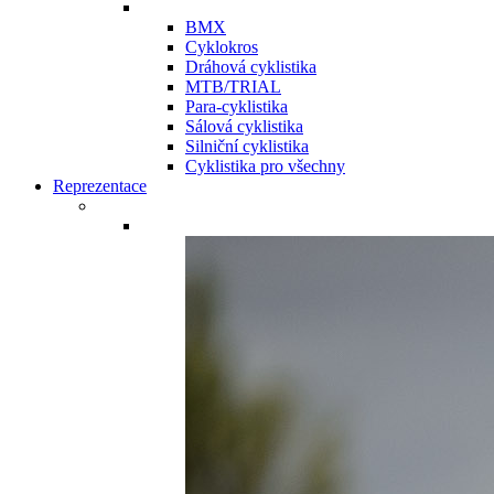
BMX
Cyklokros
Dráhová cyklistika
MTB/TRIAL
Para-cyklistika
Sálová cyklistika
Silniční cyklistika
Cyklistika pro všechny
Reprezentace