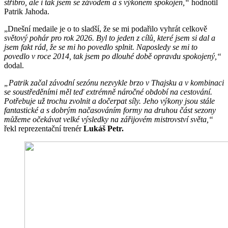
stříbro, ale i tak jsem se závodem a s výkonem spokojen,“
hodnotil
Patrik Jahoda.
„Dnešní medaile je o to sladší, že se mi podařilo vyhrát celkově
světový pohár pro rok 2026. Byl to jeden z cílů, které jsem si dal a
jsem fakt rád, že se mi ho povedlo splnit. Naposledy se mi to
povedlo v roce 2014, tak jsem po dlouhé době opravdu spokojený,“
dodal.
„Patrik začal závodní sezónu nezvykle brzo v Thajsku a v kombinaci
se soustředěními měl teď extrémně náročné období na cestování.
Potřebuje už trochu zvolnit a dočerpat síly. Jeho výkony jsou stále
fantastické a s dobrým načasováním formy na druhou část sezony
můžeme očekávat velké výsledky na zářijovém mistrovství světa,“
řekl reprezentační trenér
Lukáš Petr.