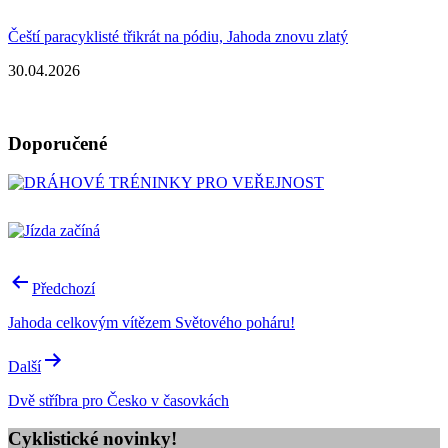
Čeští paracyklisté třikrát na pódiu, Jahoda znovu zlatý
30.04.2026
Doporučené
Navigace
Předchozí
pro
Jahoda celkovým vítězem Světového poháru!
příspěvek
Další
Dvě stříbra pro Česko v časovkách
Cyklistické novinky!