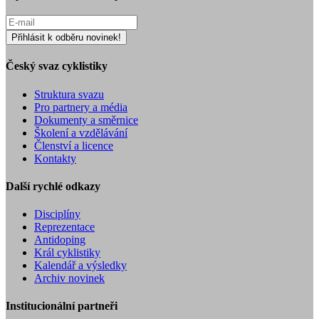
Český svaz cyklistiky
Struktura svazu
Pro partnery a média
Dokumenty a směrnice
Školení a vzdělávání
Členství a licence
Kontakty
Další rychlé odkazy
Disciplíny
Reprezentace
Antidoping
Král cyklistiky
Kalendář a výsledky
Archiv novinek
Institucionální partneři