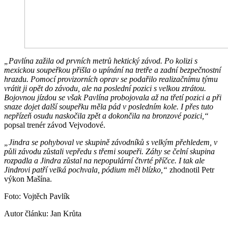
„Pavlína zažila od prvních metrů hektický závod. Po kolizi s
mexickou soupeřkou přišla o upínání na tretře a zadní bezpečnostní
hrazdu. Pomocí provizorních oprav se podařilo realizačnímu týmu
vrátit ji opět do závodu, ale na poslední pozici s velkou ztrátou.
Bojovnou jízdou se však Pavlína probojovala až na třetí pozici a při
snaze dojet další soupeřku měla pád v posledním kole. I přes tuto
nepřízeň osudu naskočila zpět a dokončila na bronzové pozici,“
popsal trenér závod Vejvodové.
„Jindra se pohyboval ve skupině závodníků s velkým přehledem, v
půli závodu zůstali vepředu s třemi soupeři. Záhy se čelní skupina
rozpadla a Jindra zůstal na nepopulární čtvrté příčce. I tak ale
Jindrovi patří velká pochvala, pódium měl blízko,“
zhodnotil Petr
výkon Mašína.
Foto: Vojtěch Pavlík
Autor článku: Jan Krůta