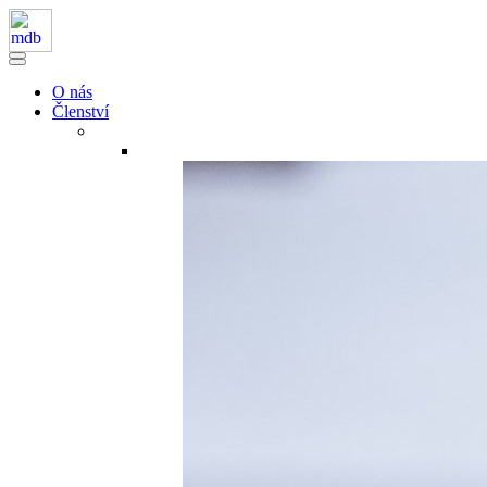
O nás
Členství