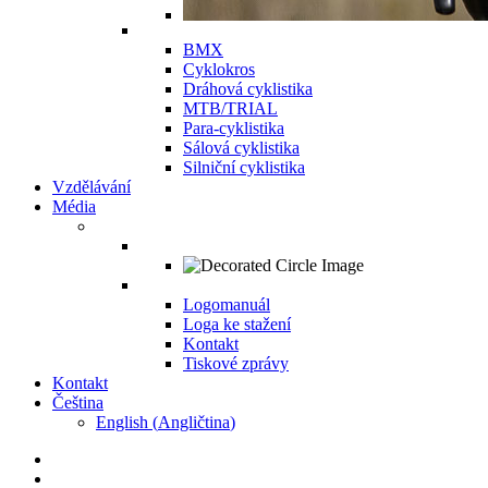
BMX
Cyklokros
Dráhová cyklistika
MTB/TRIAL
Para-cyklistika
Sálová cyklistika
Silniční cyklistika
Vzdělávání
Média
Logomanuál
Loga ke stažení
Kontakt
Tiskové zprávy
Kontakt
Čeština
English
(
Angličtina
)