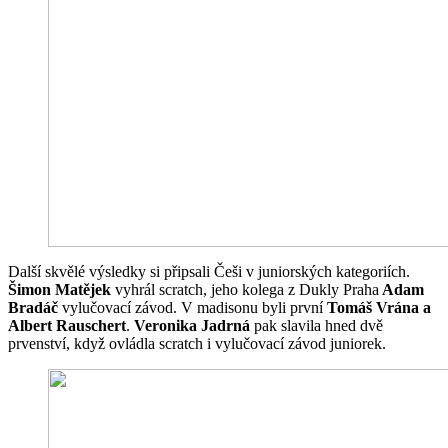
Další skvělé výsledky si připsali Češi v juniorských kategoriích.
Šimon Matějek
vyhrál scratch, jeho kolega z Dukly Praha
Adam
Bradáč
vylučovací závod. V madisonu byli první
Tomáš Vrána a
Albert Rauschert
.
Veronika Jadrná
pak slavila hned dvě
prvenství, když ovládla scratch i vylučovací závod juniorek.