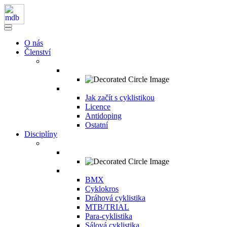
O nás
Členství
Jak začít s cyklistikou
Licence
Antidoping
Ostatní
Disciplíny
BMX
Cyklokros
Dráhová cyklistika
MTB/TRIAL
Para-cyklistika
Sálová cyklistika