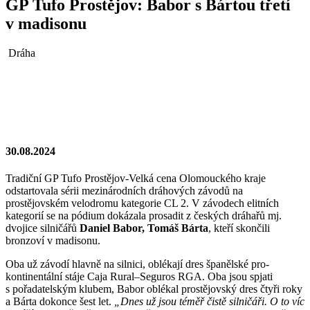
GP Tufo Prostějov: Babor s Bártou třetí
v madisonu
Dráha
30.08.2024
Tradiční GP Tufo Prostějov-Velká cena Olomouckého kraje
odstartovala sérii mezinárodních dráhových závodů na
prostějovském velodromu kategorie CL 2. V závodech elitních
kategorií se na pódium dokázala prosadit z českých dráhařů mj.
dvojice silničářů
Daniel Babor, Tomáš Bárta
, kteří skončili
bronzoví v madisonu.
Oba už závodí hlavně na silnici, oblékají dres španělské pro-
kontinentální stáje Caja Rural–Seguros RGA. Oba jsou spjati
s pořadatelským klubem, Babor oblékal prostějovský dres čtyři roky
a Bárta dokonce šest let.
„Dnes už jsou téměř čistě silničáři. O to víc