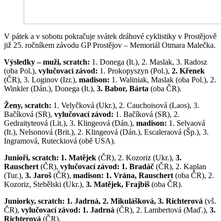
V pátek a v sobotu pokračuje svátek dráhové cyklistiky v Prostějově
již 25. ročníkem závodu GP Prostějov – Memoriál Otmara Malečka.
Výsledky – muži, scratch:
1. Donega (It.), 2. Maslak, 3. Radosz
(oba Pol.),
vylučovací závod:
1. Prokopyszyn (Pol.),
2. Křenek
(ČR), 3. Loginov (Izr.),
madison:
1. Waliniak, Maslak (oba Pol.), 2.
Winkler (Dán.), Donega (It.),
3. Babor, Bárta
(oba ČR).
Ženy, scratch:
1. Velyčková (Ukr.), 2. Cauchoisová (Laos), 3.
Bačíková (SR),
vylučovací závod:
1. Bačíková (SR), 2.
Gedraityteová (Lit.), 3. Klingeová (Dán.),
madison:
1. Selvaová
(It.), Nelsonová (Brit.), 2. Klingeová (Dán.), Escaleraová (Šp.), 3.
Ingramová, Ruteckiová (obě USA).
Junioři, scratch: 1. Matějek
(ČR), 2. Kozoriz (Ukr.),
3.
Rauschert
(ČR),
vylučovací závod:
1. Bradáč
(ČR), 2. Kaplan
(Tur.),
3. Jaroš
(ČR),
madison: 1. Vrána, Rauschert
(oba ČR), 2.
Kozoriz, Stebělski (Ukr.),
3. Matějek, Frajbiš
(oba ČR).
Juniorky, scratch: 1. Jadrná, 2. Mikulášková, 3. Richterová
(vš.
ČR),
vylučovací závod: 1. Jadrná
(ČR), 2. Lambertová (Maď.),
3.
Richterová
(ČR).