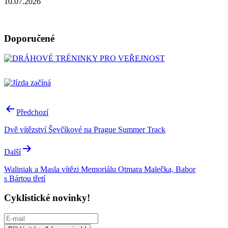
10.07.2026
Doporučené
Navigace
Předchozí
pro
Dvě vítězství Ševčíkové na Prague Summer Track
příspěvek
Další
Waliniak a Masla vítězi Memoriálu Otmara Malečka, Babor
s Bártou třetí
Cyklistické novinky!