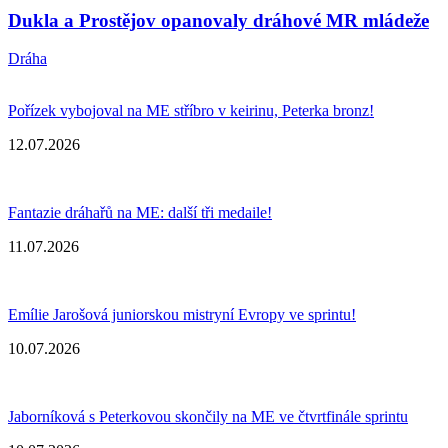
Dukla a Prostějov opanovaly dráhové MR mládeže
Dráha
Pořízek vybojoval na ME stříbro v keirinu, Peterka bronz!
12.07.2026
Fantazie dráhařů na ME: další tři medaile!
11.07.2026
Emílie Jarošová juniorskou mistryní Evropy ve sprintu!
10.07.2026
Jaborníková s Peterkovou skončily na ME ve čtvrtfinále sprintu