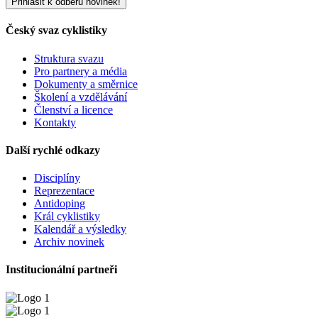
Český svaz cyklistiky
Struktura svazu
Pro partnery a média
Dokumenty a směrnice
Školení a vzdělávání
Členství a licence
Kontakty
Další rychlé odkazy
Disciplíny
Reprezentace
Antidoping
Král cyklistiky
Kalendář a výsledky
Archiv novinek
Institucionální partneři