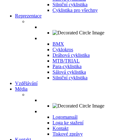
Silniční cyklistika
Cyklistika pro všechny
Reprezentace
BMX
Cyklokros
Dráhová cyklistika
MTB/TRIAL
Para-cyklistika
Sálová cyklistika
Silniční cyklistika
Vzdělávání
Média
Logomanuál
Loga ke stažení
Kontakt
Tiskové zprávy
Kontakt