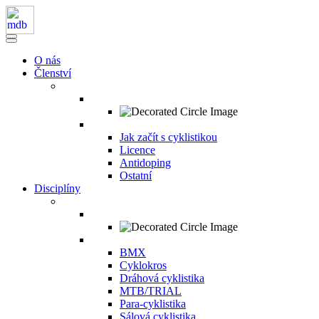
O nás
Členství
Jak začít s cyklistikou
Licence
Antidoping
Ostatní
Disciplíny
BMX
Cyklokros
Dráhová cyklistika
MTB/TRIAL
Para-cyklistika
Sálová cyklistika