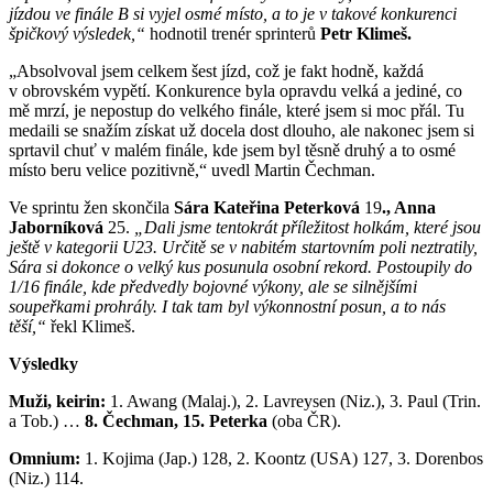
jízdou ve finále B si vyjel osmé místo, a to je v takové konkurenci
špičkový výsledek,“
hodnotil trenér sprinterů
Petr Klimeš.
„Absolvoval jsem celkem šest jízd, což je fakt hodně, každá
v obrovském vypětí. Konkurence byla opravdu velká a jediné, co
mě mrzí, je nepostup do velkého finále, které jsem si moc přál. Tu
medaili se snažím získat už docela dost dlouho, ale nakonec jsem si
sprtavil chuť v malém finále, kde jsem byl těsně druhý a to osmé
místo beru velice pozitivně,“ uvedl Martin Čechman.
Ve sprintu žen skončila
Sára Kateřina Peterková
19
., Anna
Jaborníková
25.
„Dali jsme tentokrát příležitost holkám, které jsou
ještě v kategorii U23. Určitě se v nabitém startovním poli neztratily,
Sára si dokonce o velký kus posunula osobní rekord. Postoupily do
1/16 finále, kde předvedly bojovné výkony, ale se silnějšími
soupeřkami prohrály. I tak tam byl výkonnostní posun, a to nás
těší,“
řekl Klimeš.
Výsledky
Muži, keirin:
1. Awang (Malaj.), 2. Lavreysen (Niz.), 3. Paul (Trin.
a Tob.) …
8. Čechman, 15. Peterka
(oba ČR).
Omnium:
1. Kojima (Jap.) 128, 2. Koontz (USA) 127, 3. Dorenbos
(Niz.) 114.