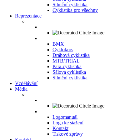
Silniční cyklistika
Cyklistika pro všechny
Reprezentace
BMX
Cyklokros
Dráhová cyklistika
MTB/TRIAL
Para-cyklistika
Sálová cyklistika
Silniční cyklistika
Vzdělávání
Média
Logomanuál
Loga ke stažení
Kontakt
Tiskové zprávy
Kontakt