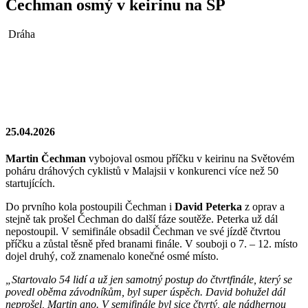
Čechman osmý v keirinu na SP
Dráha
25.04.2026
Martin Čechman
vybojoval osmou příčku v keirinu na Světovém
poháru dráhových cyklistů v Malajsii v konkurenci více než 50
startujících.
Do prvního kola postoupili Čechman i
David Peterka
z oprav a
stejně tak prošel Čechman do další fáze soutěže. Peterka už dál
nepostoupil. V semifinále obsadil Čechman ve své jízdě čtvrtou
příčku a zůstal těsně před branami finále. V souboji o 7. – 12. místo
dojel druhý, což znamenalo konečné osmé místo.
„Startovalo 54 lidí a už jen samotný postup do čtvrtfinále, který se
povedl oběma závodníkům, byl super úspěch. David bohužel dál
neprošel, Martin ano. V semifinále byl sice čtvrtý, ale nádhernou