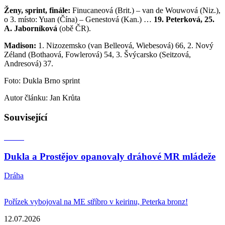
Ženy, sprint, finále:
Finucaneová (Brit.) – van de Wouwová (Niz.),
o 3. místo: Yuan (Čína) – Genestová (Kan.) …
19. Peterková, 25.
A. Jaborníková
(obě ČR).
Madison:
1. Nizozemsko (van Belleová, Wiebesová) 66, 2. Nový
Zéland (Bothaová, Fowlerová) 54, 3. Švýcarsko (Seitzová,
Andresová) 37.
Foto: Dukla Brno sprint
Autor článku: Jan Krůta
Související
Dukla a Prostějov opanovaly dráhové MR mládeže
Dráha
Pořízek vybojoval na ME stříbro v keirinu, Peterka bronz!
12.07.2026