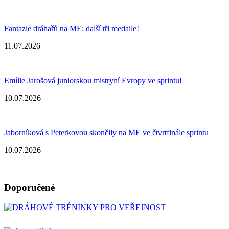
Fantazie dráhařů na ME: další tři medaile!
11.07.2026
Emílie Jarošová juniorskou mistryní Evropy ve sprintu!
10.07.2026
Jaborníková s Peterkovou skončily na ME ve čtvrtfinále sprintu
10.07.2026
Doporučené