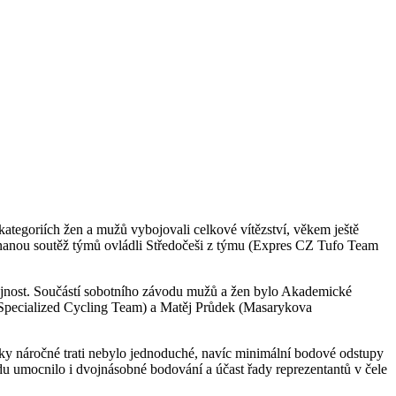
goriích žen a mužů vybojovali celkové vítězství, věkem ještě
ou soutěž týmů ovládli Středočeši z týmu (Expres CZ Tufo Team
ejnost. Součástí sobotního závodu mužů a žen bylo Akademické
Y Specialized Cycling Team) a Matěj Průdek (Masarykova
ky náročné trati nebylo jednoduché, navíc minimální bodové odstupy
du umocnilo i dvojnásobné bodování a účast řady reprezentantů v čele