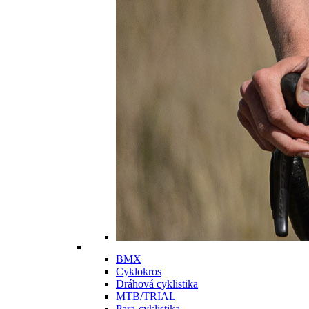
BMX
Cyklokros
Dráhová cyklistika
MTB/TRIAL
Para-cyklistika