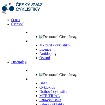
O nás
Členství
Jak začít s cyklistikou
Licence
Antidoping
Ostatní
Disciplíny
BMX
Cyklokros
Dráhová cyklistika
MTB/TRIAL
Para-cyklistika
Sálová cyklistika