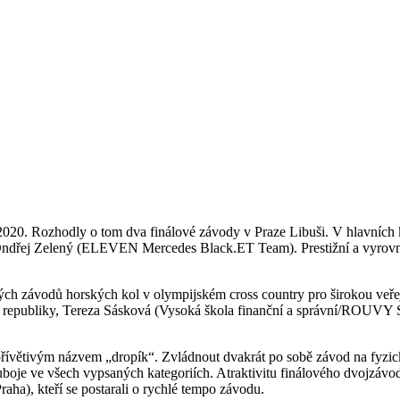
Rozhodly o tom dva finálové závody v Praze Libuši. V hlavních kate
řej Zelený (ELEVEN Mercedes Black.ET Team). Prestižní a vyrovnan
ých závodů horských kol v olympijském cross country pro širokou veř
eské republiky, Tereza Sásková (Vysoká škola finanční a správní/ROUV
přívětivým názvem „dropík“. Zvládnout dvakrát po sobě závod na fyzic
uboje ve všech vypsaných kategoriích. Atraktivitu finálového dvojzávo
ha), kteří se postarali o rychlé tempo závodu.