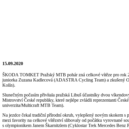
15.09.2020
ŠKODA TOMKET Pražský MTB pohár zná celkové vítěze pro rok 2020. 
juniorka Zuzana Kadlecová (ADASTRA Cycling Team) a zkušený Ond
Kolín).
Slunečným počasím přivítala pražská Libuš účastníky dvou víkendov
Mistrovství České republiky, které nejlépe zvládli reprezentanti Č
univerzita/Multicraft MTB Team).
Na jezdce čekal tradiční přírodní okruh, vylepšený novým skokem s 
mezi favority na celkové vítězství slibovaly od počátku vyrovnané so
s olympionikem Janem Škarnitzlem (Cyklostar Trek Mercedes Benz Pra