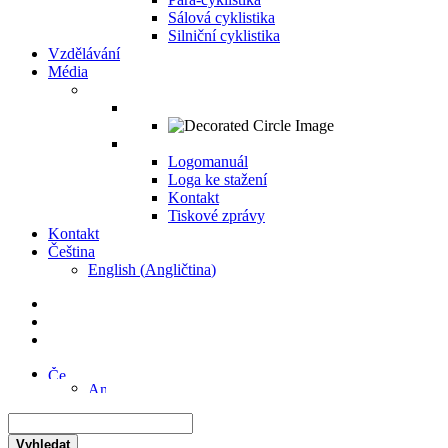
Sálová cyklistika
Silniční cyklistika
Vzdělávání
Média
Logomanuál
Loga ke stažení
Kontakt
Tiskové zprávy
Kontakt
Čeština
English
(
Angličtina
)
Vyhledat