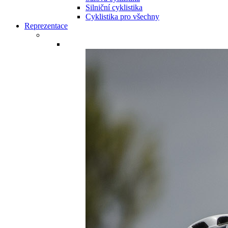
Silniční cyklistika
Cyklistika pro všechny
Reprezentace