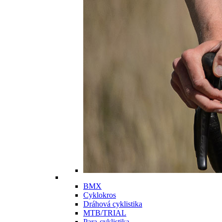
BMX
Cyklokros
Dráhová cyklistika
MTB/TRIAL
Para-cyklistika