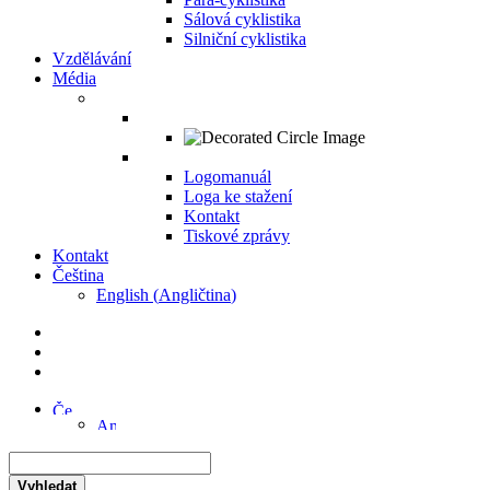
Sálová cyklistika
Silniční cyklistika
Vzdělávání
Média
Logomanuál
Loga ke stažení
Kontakt
Tiskové zprávy
Kontakt
Čeština
English
(
Angličtina
)
Vyhledat