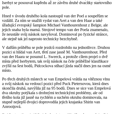
Iserbyt se posouval kupředu až ze závěru druhé dvacítky startovního
pole.
Hned v úvodu druhého kola nastoupil van der Poel a soupeřům se
vzdálil. Za ním se snažili vydat van Aert a van den Haar a také
úřadující evropský šampion Michael Vanthourenhout z Belgie, ale
jejich snaha byla marná. Strojové tempo van der Poela znamenalo,
že neustále svůj náskok navyšoval. Dominoval po fyzické stránce,
ale stejně tak jel naprosto technicky bezchybně.
V dalším průběhu se pole jezdců rozdrobilo na jednotlivce. Druhou
pozici si hlídal van Aert, třetí zase jasně M. Vanthourenhout. Před
van der Haara se posunul L. Sweeck, a protože cílem projel o dvě
místa před Iserbytem, tak svůj náskok na čele průběžné klasifikace
zvýšil na šest bodů, Pidcockova stíhací jízda stačil dnes jen na osmé
místo.
Po třech druhých místech se van Empelová vrátila na vítěznou vlnu
a svůj náskok na vedoucí pozici před Puck Pietersovou, která dnes
skončila druhá, navýšila již na 95 bodů. Dnes se sice van Empelová
dva okruhy potýkala s drobnými technickými problémy, ale od
třetího kola již jasně na rychlém a suchém okruhu dominovala, na
stupně nejlepší dvojici doprovodila jejich krajanka Shirin van
Anrooijová.