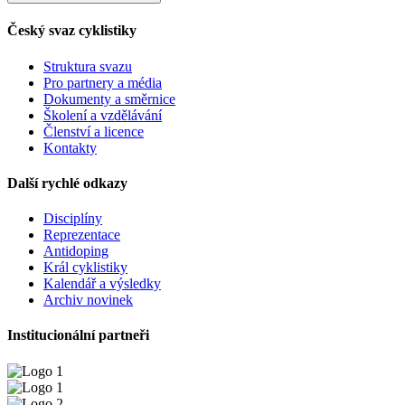
Český svaz cyklistiky
Struktura svazu
Pro partnery a média
Dokumenty a směrnice
Školení a vzdělávání
Členství a licence
Kontakty
Další rychlé odkazy
Disciplíny
Reprezentace
Antidoping
Král cyklistiky
Kalendář a výsledky
Archiv novinek
Institucionální partneři