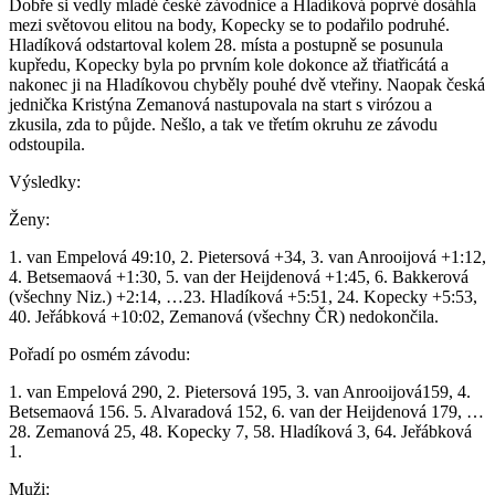
Dobře si vedly mladé české závodnice a Hladíková poprvé dosáhla
mezi světovou elitou na body, Kopecky se to podařilo podruhé.
Hladíková odstartoval kolem 28. místa a postupně se posunula
kupředu, Kopecky byla po prvním kole dokonce až třiatřicátá a
nakonec ji na Hladíkovou chyběly pouhé dvě vteřiny. Naopak česká
jednička Kristýna Zemanová nastupovala na start s virózou a
zkusila, zda to půjde. Nešlo, a tak ve třetím okruhu ze závodu
odstoupila.
Výsledky:
Ženy:
1. van Empelová 49:10, 2. Pietersová +34, 3. van Anrooijová +1:12,
4. Betsemaová +1:30, 5. van der Heijdenová +1:45, 6. Bakkerová
(všechny Niz.) +2:14, …23. Hladíková +5:51, 24. Kopecky +5:53,
40. Jeřábková +10:02, Zemanová (všechny ČR) nedokončila.
Pořadí po osmém závodu:
1. van Empelová 290, 2. Pietersová 195, 3. van Anrooijová159, 4.
Betsemaová 156. 5. Alvaradová 152, 6. van der Heijdenová 179, …
28. Zemanová 25, 48. Kopecky 7, 58. Hladíková 3, 64. Jeřábková
1.
Muži: