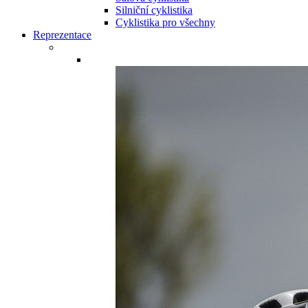
Silniční cyklistika
Cyklistika pro všechny
Reprezentace