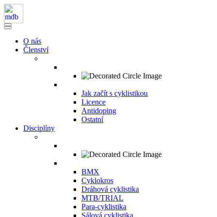
O nás
Členství
Jak začít s cyklistikou
Licence
Antidoping
Ostatní
Disciplíny
BMX
Cyklokros
Dráhová cyklistika
MTB/TRIAL
Para-cyklistika
Sálová cyklistika