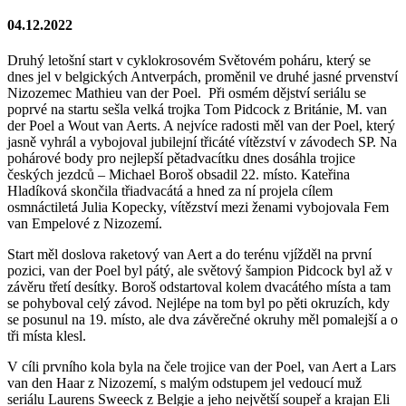
04.12.2022
Druhý letošní start v cyklokrosovém Světovém poháru, který se
dnes jel v belgických Antverpách, proměnil ve druhé jasné prvenství
Nizozemec Mathieu van der Poel. Při osmém dějství seriálu se
poprvé na startu sešla velká trojka Tom Pidcock z Británie, M. van
der Poel a Wout van Aerts. A nejvíce radosti měl van der Poel, který
jasně vyhrál a vybojoval jubilejní třicáté vítězství v závodech SP. Na
pohárové body pro nejlepší pětadvacítku dnes dosáhla trojice
českých jezdců – Michael Boroš obsadil 22. místo. Kateřina
Hladíková skončila třiadvacátá a hned za ní projela cílem
osmnáctiletá Julia Kopecky, vítězství mezi ženami vybojovala Fem
van Empelové z Nizozemí.
Start měl doslova raketový van Aert a do terénu vjížděl na první
pozici, van der Poel byl pátý, ale světový šampion Pidcock byl až v
závěru třetí desítky. Boroš odstartoval kolem dvacátého místa a tam
se pohyboval celý závod. Nejlépe na tom byl po pěti okruzích, kdy
se posunul na 19. místo, ale dva závěrečné okruhy měl pomalejší a o
tři místa klesl.
V cíli prvního kola byla na čele trojice van der Poel, van Aert a Lars
van den Haar z Nizozemí, s malým odstupem jel vedoucí muž
seriálu Laurens Sweeck z Belgie a jeho největší soupeř a krajan Eli