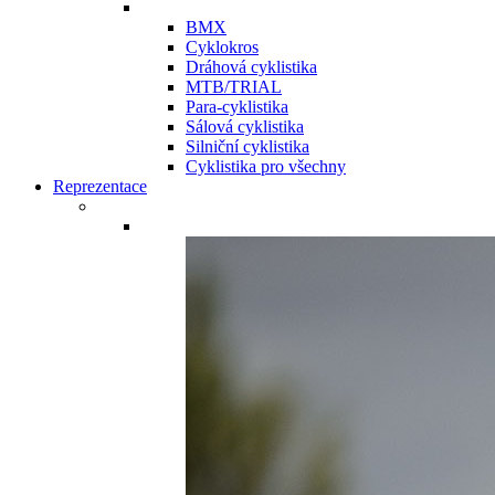
BMX
Cyklokros
Dráhová cyklistika
MTB/TRIAL
Para-cyklistika
Sálová cyklistika
Silniční cyklistika
Cyklistika pro všechny
Reprezentace