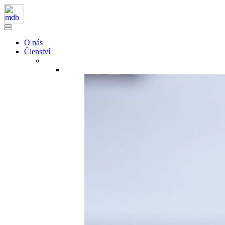
O nás
Členství