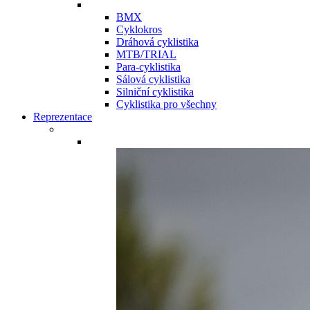
BMX
Cyklokros
Dráhová cyklistika
MTB/TRIAL
Para-cyklistika
Sálová cyklistika
Silniční cyklistika
Cyklistika pro všechny
Reprezentace