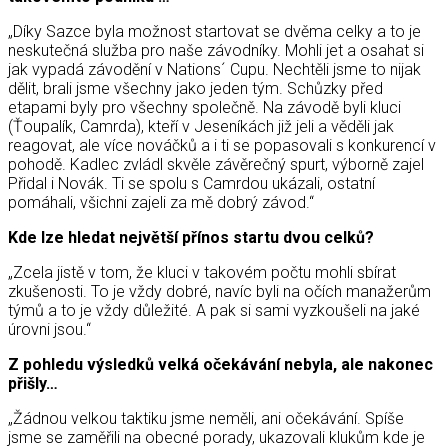
„Díky Sazce byla možnost startovat se dvěma celky a to je
neskutečná služba pro naše závodníky. Mohli jet a osahat si
jak vypadá závodění v Nations´ Cupu. Nechtěli jsme to nijak
dělit, brali jsme všechny jako jeden tým. Schůzky před
etapami byly pro všechny společně. Na závodě byli kluci
(Ťoupalík, Camrda), kteří v Jeseníkách již jeli a věděli jak
reagovat, ale více nováčků a i ti se popasovali s konkurencí v
pohodě. Kadlec zvládl skvěle závěrečný spurt, výborně zajel
Přidal i Novák. Ti se spolu s Camrdou ukázali, ostatní
pomáhali, všichni zajeli za mě dobrý závod.“
Kde lze hledat největší přínos startu dvou celků?
„Zcela jistě v tom, že kluci v takovém počtu mohli sbírat
zkušenosti. To je vždy dobré, navíc byli na očích manažerům
týmů a to je vždy důležité. A pak si sami vyzkoušeli na jaké
úrovni jsou.“
Z pohledu výsledků velká očekávání nebyla, ale nakonec
přišly…
„Žádnou velkou taktiku jsme neměli, ani očekávání. Spíše
jsme se zaměřili na obecné porady, ukazovali klukům kde je