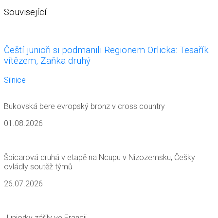
Související
Čeští junioři si podmanili Regionem Orlicka: Tesařík
vítězem, Zaňka druhý
Silnice
Bukovská bere evropský bronz v cross country
01.08.2026
Špicarová druhá v etapě na Ncupu v Nizozemsku, Češky
ovládly soutěž týmů
26.07.2026
Juniorky zářily ve Francii