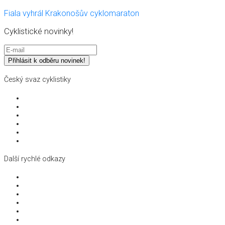
Fiala vyhrál Krakonošův cyklomaraton
Cyklistické novinky!
Český svaz cyklistiky
Struktura svazu
Pro partnery a média
Dokumenty a směrnice
Školení a vzdělávání
Členství a licence
Kontakty
Další rychlé odkazy
Disciplíny
Reprezentace
Antidoping
Král cyklistiky
Kalendář a výsledky
Archiv novinek