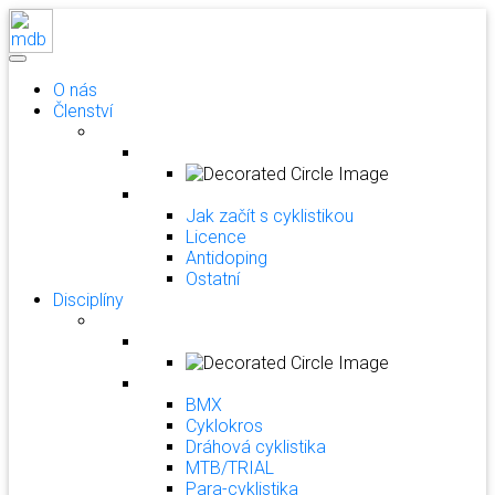
O nás
Členství
Jak začít s cyklistikou
Licence
Antidoping
Ostatní
Disciplíny
BMX
Cyklokros
Dráhová cyklistika
MTB/TRIAL
Para-cyklistika