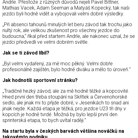
Andrle. Přestože z různých důvodů nejeli Pavel Bittner,
Mathias Vacek, Adam Seeman a Matyáš Kopecký, tak naši
jezdci byli hodně vidět a vybojovali velmi dobré výsledky.
„Při absenci tahounů minulých let beru závod tak trochu jako
nultý rok, ale velikou zkušenost pro všechny jezdce do
budoucna,“ říkal před startem Andrle, ale nakonec uznal, že se
jezdci předvedli ve velmi dobrém světle.
Jak se ti závod líbil?
„Byl velmi vydařený, za mě moc pěkný. Velmi dobře
profesionálně zajištěn, bylo hodně diváku a mělo to úroveň.“
Jak hodnotíš sportovní stránku?
„Tradičně hezký závod, ale za mě hodně těžké a kopcovité.
Hned první den třeba stoupání na Skřítek a Červenohorské
sedlo, ale jinak mi to přijde dobré, v Jeseníkách to snad ani
jinak nejde. Každá etapa je těžká, pro jezdce U23 tři dny v
kopcích je hodně tvrdé. Možná by bylo lepší první den
sprinterská etapa, to bych uvítal raději.“
Na startu byla v českých barvách většina nováčků na
takovémto podniku …