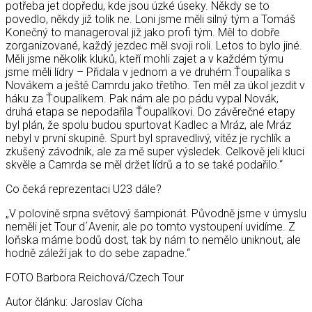
potřeba jet dopředu, kde jsou úzké úseky. Někdy se to
povedlo, někdy již tolik ne. Loni jsme měli silný tým a Tomáš
Konečný to manageroval již jako profi tým. Měl to dobře
zorganizované, každý jezdec měl svoji roli. Letos to bylo jiné.
Měli jsme několik kluků, kteří mohli zajet a v každém týmu
jsme měli lídry – Přidala v jednom a ve druhém Ťoupalíka s
Novákem a ještě Camrdu jako třetího. Ten měl za úkol jezdit v
háku za Ťoupalíkem. Pak nám ale po pádu vypal Novák,
druhá etapa se nepodařila Ťoupalíkovi. Do závěrečné etapy
byl plán, že spolu budou spurtovat Kadlec a Mráz, ale Mráz
nebyl v první skupině. Spurt byl spravedlivý, vítěz je rychlík a
zkušený závodník, ale za mě super výsledek. Celkově jeli kluci
skvěle a Camrda se měl držet lídrů a to se také podařilo.“
Co čeká reprezentaci U23 dále?
„V polovině srpna světový šampionát. Původně jsme v úmyslu
neměli jet Tour d´Avenir, ale po tomto vystoupení uvidíme. Z
loňska máme bodů dost, tak by nám to nemělo uniknout, ale
hodně záleží jak to do sebe zapadne.“
FOTO Barbora Reichová/Czech Tour
Autor článku: Jaroslav Cícha