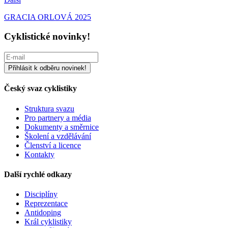
GRACIA ORLOVÁ 2025
Cyklistické novinky!
Český svaz cyklistiky
Struktura svazu
Pro partnery a média
Dokumenty a směrnice
Školení a vzdělávání
Členství a licence
Kontakty
Další rychlé odkazy
Disciplíny
Reprezentace
Antidoping
Král cyklistiky