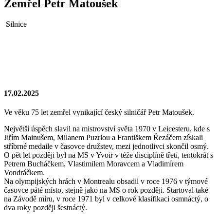
Zemřel Petr Matoušek
Silnice
17.02.2025
Ve věku 75 let zemřel vynikající český silničář Petr Matoušek.
Největší úspěch slavil na mistrovství světa 1970 v Leicesteru, kde s
Jiřím Mainušem, Milanem Puzrlou a Františkem Řezáčem získali
stříbrné medaile v časovce družstev, mezi jednotlivci skončil osmý.
O pět let později byl na MS v Yvoir v téže disciplíně třetí, tentokrát s
Petrem Bucháčkem, Vlastimilem Moravcem a Vladimírem
Vondráčkem.
Na olympijských hrách v Montrealu obsadil v roce 1976 v týmové
časovce páté místo, stejně jako na MS o rok později. Startoval také
na Závodě míru, v roce 1971 byl v celkové klasifikaci osmnáctý, o
dva roky později šestnáctý.