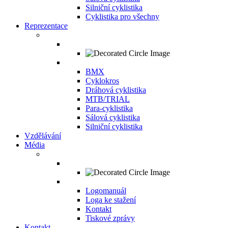
Silniční cyklistika
Cyklistika pro všechny
Reprezentace
BMX
Cyklokros
Dráhová cyklistika
MTB/TRIAL
Para-cyklistika
Sálová cyklistika
Silniční cyklistika
Vzdělávání
Média
Logomanuál
Loga ke stažení
Kontakt
Tiskové zprávy
Kontakt