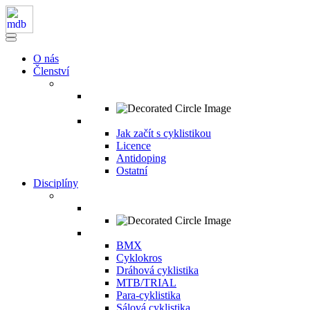
O nás
Členství
Jak začít s cyklistikou
Licence
Antidoping
Ostatní
Disciplíny
BMX
Cyklokros
Dráhová cyklistika
MTB/TRIAL
Para-cyklistika
Sálová cyklistika