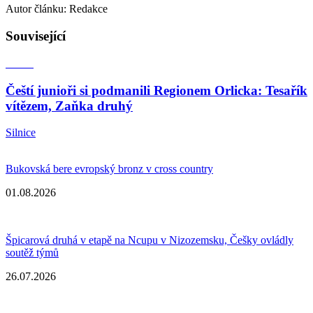
Autor článku: Redakce
Související
Čeští junioři si podmanili Regionem Orlicka: Tesařík
vítězem, Zaňka druhý
Silnice
Bukovská bere evropský bronz v cross country
01.08.2026
Špicarová druhá v etapě na Ncupu v Nizozemsku, Češky ovládly
soutěž týmů
26.07.2026