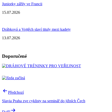
Juniorky zářily ve Francii
15.07.2026
Drábková a Vojtěch slaví tituly mezi kadety
13.07.2026
Doporučené
Navigace
Předchozí
pro
Slavia Praha zve cyklisty na seminář do jižních Čech
příspěvek
Další