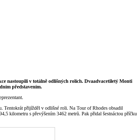
ce nastoupili v totálně odlišných rolích. Dvaadvacetiletý Monti
rádním představením.
eprezentant.
 Tentokrát přijížděl v odlišné roli. Na Tour of Rhodes obsadil
194,5 kilometru s převýšením 3462 metrů. Pak přidal šestnáctou příčku