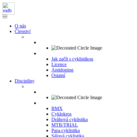
O nás
Členství
Jak začít s cyklistikou
Licence
Antidoping
Ostatní
Disciplíny
BMX
Cyklokros
Dráhová cyklistika
MTB/TRIAL
Para-cyklistika
Sálová cyklistika