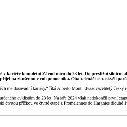
v kariéře kompletní Závod míru do 23 let. Do prestižní silniční ak
přijel na zkušenou v roli pomocníka. Oba zelenáči se zaskvěli pa
ch mé dosavadní kariéry,“ říká Alberto Monti, dvaadvacetiletý český r
určeného cyklistům do 23 let. Na jaře 2024 však nedokončil první etapu.
ýskl čtvrtou příčkou ve čtvrté etapě z Fromelennes do Hargnies dlouhé 