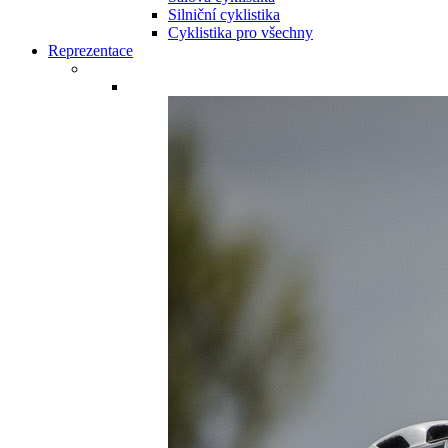
Silniční cyklistika
Cyklistika pro všechny
Reprezentace