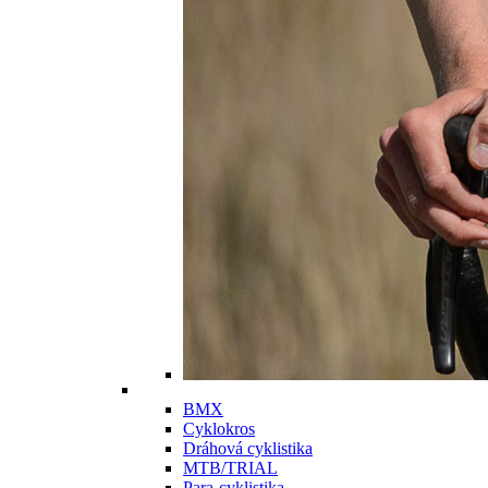
BMX
Cyklokros
Dráhová cyklistika
MTB/TRIAL
Para-cyklistika