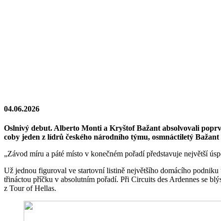
04.06.2026
Oslnivý debut. Alberto Monti a Kryštof Bažant absolvovali poprvé 
coby jeden z lídrů českého národního týmu, osmnáctiletý Bažant 
„Závod míru a páté místo v konečném pořadí představuje největší úspě
Už jednou figuroval ve startovní listině největšího domácího podniku 
třináctou příčku v absolutním pořadí. Při Circuits des Ardennes se bl
z Tour of Hellas.