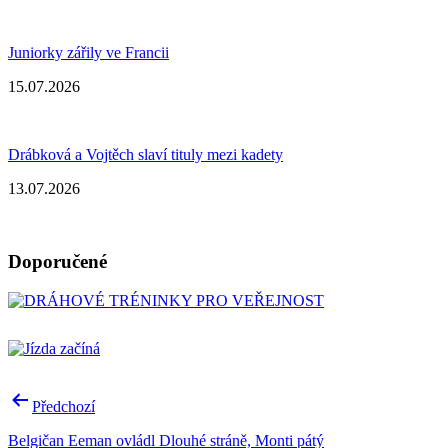
Juniorky zářily ve Francii
15.07.2026
Drábková a Vojtěch slaví tituly mezi kadety
13.07.2026
Doporučené
Navigace
Předchozí
pro
Belgičan Eeman ovládl Dlouhé stráně, Monti pátý