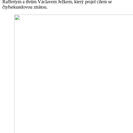
Raffertym a třetím Václavem Ježkem, který projel cílem se
čtyřsekundovou ztrátou.