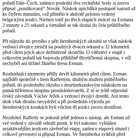
pořadí Dán–Čech, zatímco poslední dva vrchařské body si znovu
připsal „puntíkovaný“ Novák. Náskok uprchlíků postupně narostl až
ke čtyřem minutám, což přimělo k aktivitě peloton vedený
belgickými jezdci. Nielsen totiž po třech etapách ztrácel na Eemana
2 minuty a 25 sekund a virtuálně se tak dostal do čela průběžného
pořadí.
Při nájezdu do prvního z pěti šternberských okruhů se však náskok
vedoucí dvojice ztenčil na pouhých dvacet sekund a 32 kilometrů
před cílem jejich akce definitivně skončila. O vítězství v etapě i
celkovém pořadí tak bojovala přibližně třicetičlenná skupina, v níž
nechyběl ani držitel žlutého dresu Eeman.
Rozhodující momenty přišly devět kilometrů před cílem. Eeman
najížděl společně s Irem Raffertym, druhým mužem průběžného
pořadí, do posledního okruhu s desetisekundovým náskokem na
patnáctičlennou skupinu pronásledovatelů. Z ní se ještě odpoutal
český závodník Václav Ježek a vedoucí dvojici dostihl. Ani tento
útok však dlouho nevydržel a při posledním výjezdu po
šternberských kostkách byli všichni tři jezdci znovu dostiženi.
Nezdolný Rafferty se pokusil ještě jednou o nástup, ale Eeman už
své vedení v závodě odmítl pustit. Ir byl nakonec vyhlášen
nejaktivnějším jezdcem závěrečné etapy, zatímco etapový triumf i
celkové prvenství si připsal Eeman. Ve Šternberku zvítězil před