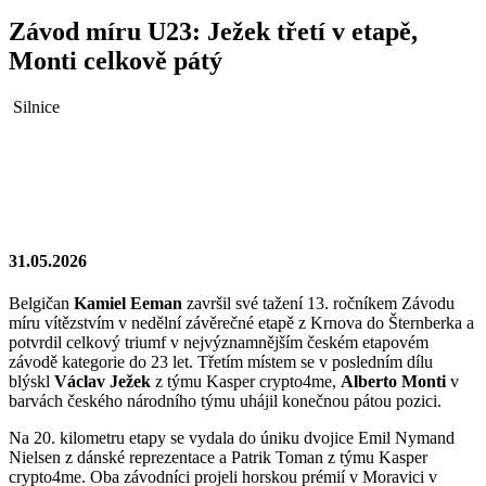
Závod míru U23: Ježek třetí v etapě,
Monti celkově pátý
Silnice
31.05.2026
Belgičan
Kamiel Eeman
završil své tažení 13. ročníkem Závodu
míru vítězstvím v nedělní závěrečné etapě z Krnova do Šternberka a
potvrdil celkový triumf v nejvýznamnějším českém etapovém
závodě kategorie do 23 let. Třetím místem se v posledním dílu
blýskl
Václav Ježek
z týmu Kasper crypto4me,
Alberto Monti
v
barvách českého národního týmu uhájil konečnou pátou pozici.
Na 20. kilometru etapy se vydala do úniku dvojice Emil Nymand
Nielsen z dánské reprezentace a Patrik Toman z týmu Kasper
crypto4me. Oba závodníci projeli horskou prémií v Moravici v