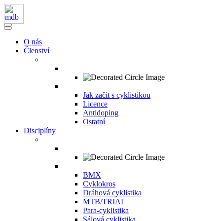
O nás
Členství
Jak začít s cyklistikou
Licence
Antidoping
Ostatní
Disciplíny
BMX
Cyklokros
Dráhová cyklistika
MTB/TRIAL
Para-cyklistika
Sálová cyklistika