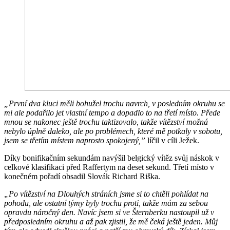
„První dva kluci měli bohužel trochu navrch, v posledním okruhu se
mi ale podařilo jet vlastní tempo a dopadlo to na třetí místo. Přede
mnou se nakonec ještě trochu taktizovalo, takže vítězství možná
nebylo úplně daleko, ale po problémech, které mě potkaly v sobotu,
jsem se třetím místem naprosto spokojený,”
líčil v cíli Ježek.
Díky bonifikačním sekundám navýšil belgický vítěz svůj náskok v
celkové klasifikaci před Raffertym na deset sekund. Třetí místo v
konečném pořadí obsadil Slovák Richard Riška.
„Po vítězství na Dlouhých stráních jsme si to chtěli pohlídat na
pohodu, ale ostatní týmy byly trochu proti, takže mám za sebou
opravdu náročný den. Navíc jsem si ve Šternberku nastoupil už v
předposledním okruhu a až pak zjistil, že mě čeká ještě jeden. Můj