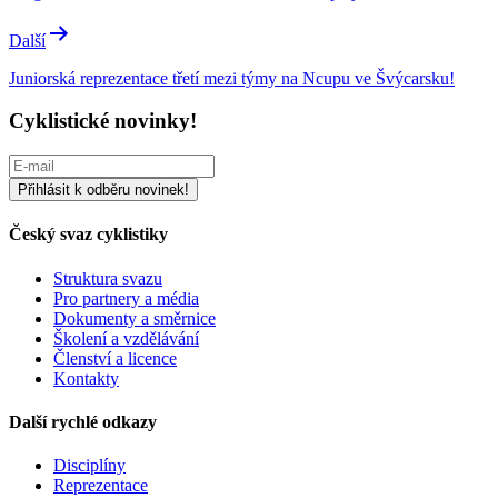
příspěvek
Další
Juniorská reprezentace třetí mezi týmy na Ncupu ve Švýcarsku!
Cyklistické novinky!
Český svaz cyklistiky
Struktura svazu
Pro partnery a média
Dokumenty a směrnice
Školení a vzdělávání
Členství a licence
Kontakty
Další rychlé odkazy
Disciplíny
Reprezentace