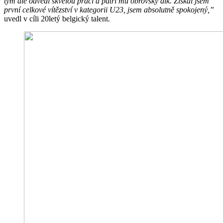
tým ale odvedl skvělou práci a patří mu obrovský dík. Získal jsem
první celkové vítězství v kategorii U23, jsem absolutně spokojený,”
uvedl v cíli 20letý belgický talent.