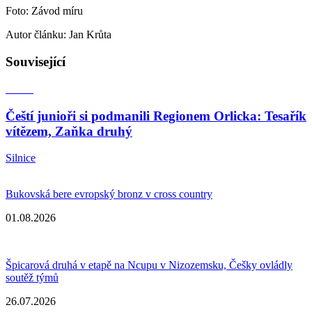
Foto: Závod míru
Autor článku: Jan Krůta
Související
Čeští junioři si podmanili Regionem Orlicka: Tesařík
vítězem, Zaňka druhý
Silnice
Bukovská bere evropský bronz v cross country
01.08.2026
Špicarová druhá v etapě na Ncupu v Nizozemsku, Češky ovládly
soutěž týmů
26.07.2026