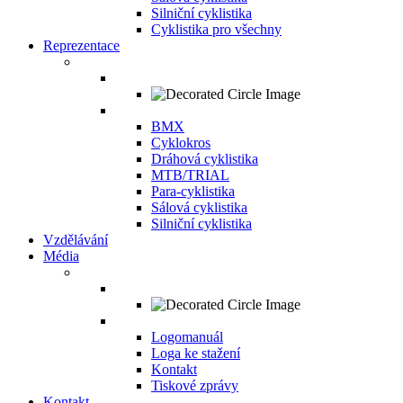
Silniční cyklistika
Cyklistika pro všechny
Reprezentace
BMX
Cyklokros
Dráhová cyklistika
MTB/TRIAL
Para-cyklistika
Sálová cyklistika
Silniční cyklistika
Vzdělávání
Média
Logomanuál
Loga ke stažení
Kontakt
Tiskové zprávy
Kontakt