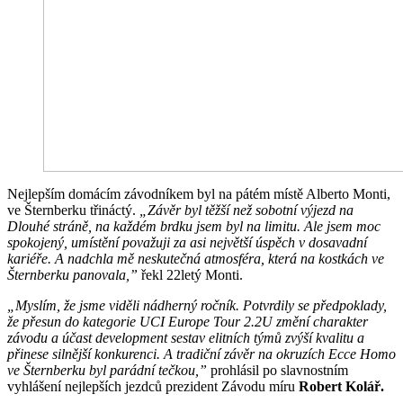
Nejlepším domácím závodníkem byl na pátém místě Alberto Monti,
ve Šternberku třináctý.
„Závěr byl těžší než sobotní výjezd na
Dlouhé stráně, na každém brdku jsem byl na limitu. Ale jsem moc
spokojený, umístění považuji za asi největší úspěch v dosavadní
kariéře. A nadchla mě neskutečná atmosféra, která na kostkách ve
Šternberku panovala,”
řekl 22letý Monti.
„Myslím, že jsme viděli nádherný ročník. Potvrdily se předpoklady,
že přesun do kategorie UCI Europe Tour 2.2U změní charakter
závodu a účast development sestav elitních týmů zvýší kvalitu a
přinese silnější konkurenci. A tradiční závěr na okruzích Ecce Homo
ve Šternberku byl parádní tečkou,”
prohlásil po slavnostním
vyhlášení nejlepších jezdců prezident Závodu míru
Robert Kolář.