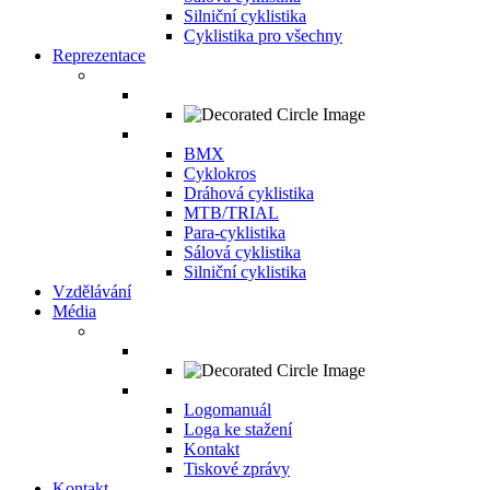
Silniční cyklistika
Cyklistika pro všechny
Reprezentace
BMX
Cyklokros
Dráhová cyklistika
MTB/TRIAL
Para-cyklistika
Sálová cyklistika
Silniční cyklistika
Vzdělávání
Média
Logomanuál
Loga ke stažení
Kontakt
Tiskové zprávy
Kontakt