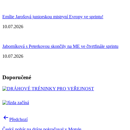
Emílie Jarošová juniorskou mistryní Evropy ve sprintu!
10.07.2026
Jaborníková s Peterkovou skončily na ME ve čtvrtfinále sprintu
10.07.2026
Doporučené
Navigace
Předchozí
pro
Český pohár na dráze pokračoval v Motole