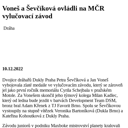
Voneš a Ševčíková ovládli na MČR
vylučovací závod
Dráha
10.12.2022
Dvojice dráhařů Dukly Praha Petra Ševčíková a Jan Voneš
vybojovala zlaté medaile ve vylučovacím závodu, který se zároveň
jel jako první ročník memoriálu Cyrila Schejbala v pražském
Motole. Za Vonešem skončil jeho týmový kolega Milan Kadlec,
který od ledna bude jezdit v barvách Development Team DSM,
bronz bral Adam Křenek z TJ Favorit Brno. Spolu se Ševčíkovou
vystoupily na stupně vítězek Veronika Bartoníková (Dukla Brno) a
Kateřina Kohoutková z Dukly Praha.
Závodu juniorů v podniku Maxboke mistrovství planety kralovali