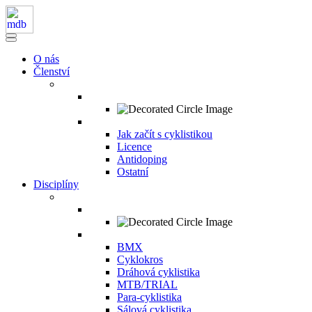
O nás
Členství
Jak začít s cyklistikou
Licence
Antidoping
Ostatní
Disciplíny
BMX
Cyklokros
Dráhová cyklistika
MTB/TRIAL
Para-cyklistika
Sálová cyklistika