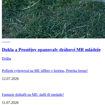
Dukla a Prostějov opanovaly dráhové MR mládeže
Dráha
Pořízek vybojoval na ME stříbro v keirinu, Peterka bronz!
12.07.2026
Fantazie dráhařů na ME: další tři medaile!
11.07.2026