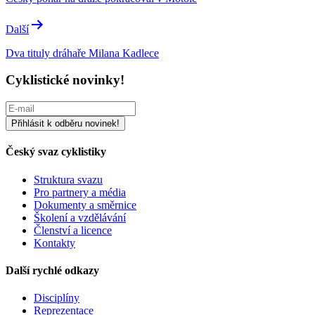
příspěvek
Další
Dva tituly dráhaře Milana Kadlece
Cyklistické novinky!
Český svaz cyklistiky
Struktura svazu
Pro partnery a média
Dokumenty a směrnice
Školení a vzdělávání
Členství a licence
Kontakty
Další rychlé odkazy
Disciplíny
Reprezentace