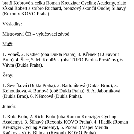
bratři Kobrové z celku Roman Kreuziger Cycling Academy, zlato
získal Robert a stříbro Ruchard, bronzový skončil Ondřej Šilhavý
(Rexonix KOVO Praha).
Výsledky:
Mistrovství ČR – vylučovací závod:
Muži:
1. Voneš, 2. Kadlec (oba Dukla Praha), 3. Křenek (TJ Favorit
Brno), 4. Štec, 5. M. Koblížek (oba TUFO Pardus Prostějov), 6.
Vávra (Dukla Praha).
Ženy:
1. Ševčíková (Dukla Praha), 2. Bartoníková (Dukla Brno), 3.
Kohoutková, 4. Burlová (obě Dukla Praha), 5. A. Jaborníková
(Dukla Brno), 6. Němcová (Dukla Praha).
Junioři:
1. Rob. Kobr, 2. Rich. Kobr (oba Roman Kreuziger Cycling
Academy), 3. Šilhavý (Rexonix KOVO Praha), 4. Hladík (Roman
Kreuziger Cycling Academy), 5. Podařil (Mapei Merida
Kaňkovský), 6. Bittman (Rexonix KOVO Praha).