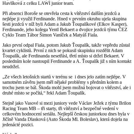
Havlíková z celku LAWI junior team.
Při absenci Boroše se otevřela cesta k vítězství dalším jezdců a
nejlépe ji využil Ferdinande. Hned v prvním okruhu ujela skupina
šesti jezdců v níž byli Adam a Jakub Ťoupalíkové (Elkov Kasper),
Ferdinande, jeho kolega Yentl Bekaert a dvojice jezdců týmu ČEZ
Cyklo Team Tábor Šimon Vaníček a Matyáš Fiala.
Jako první odpal Fiala, potom Jakub Ťoupalík, takže vepředu zůstal
kvartet cyklistů. První z nich se pokusil skupinku rozdělit Adam
Ťoupalík, ale Ferdinanda nesetřásl, třetí místo si držel Bekaert. V
posledním kole nastoupil Ferdinande a A. Ťoupalík již s ním kontakt
neudržel.
„Ze všech letošních startů v terénu se i dnes jelo zatím nejlépe. V
samotném závěru jsem měl nějaké problémy s předním kolem a
trochu jsem se bál. Škoda mohl jsem možná bojovat o vítězství, ale i
druhé místo se počítá,“ řekl Adam Ťoupalík.
Stejně jako Vasové si mezi juniory vede Václav Ježek z týmu Brilon
Racing Team MB – tři starty, tři vítězství a bezpečné vedení v
celkovém hodnocení seriálu. Nejlepší českou juniorkou dnes byla v
Jičíně Vanda Dlasková (Auto Škoda Ml. Boleslav), která dojela na
jedenácté pozici.