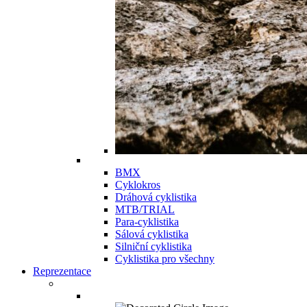
BMX
Cyklokros
Dráhová cyklistika
MTB/TRIAL
Para-cyklistika
Sálová cyklistika
Silniční cyklistika
Cyklistika pro všechny
Reprezentace