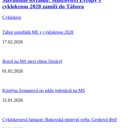
Slavnostně stvrzeno: Mistrovství Evropy v
cyklokrosu 2028 zamíří do Tábora
Cyklokros
Tábor uspořádá ME v cyklokrosu 2028
17.02.2026
Boroš na MS mezi elitou čtrnáctý
01.02.2026
Kristýna Zemanová po pádu jedenáctá na MS
31.01.2026
Cyklokrosová fantazie: Bukovská mistryní světa, Grohová třetí!