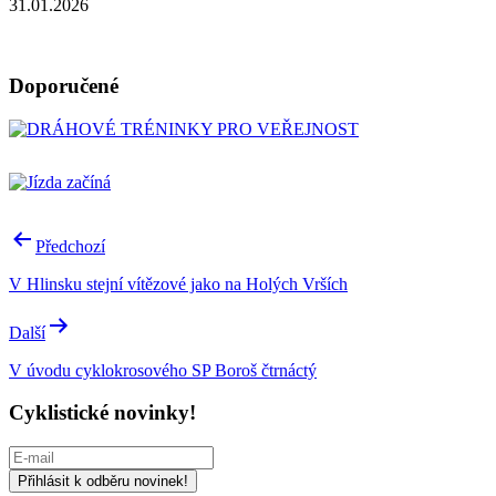
31.01.2026
Doporučené
Navigace
Předchozí
pro
V Hlinsku stejní vítězové jako na Holých Vrších
příspěvek
Další
V úvodu cyklokrosového SP Boroš čtrnáctý
Cyklistické novinky!