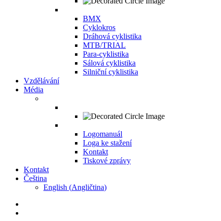
BMX
Cyklokros
Dráhová cyklistika
MTB/TRIAL
Para-cyklistika
Sálová cyklistika
Silniční cyklistika
Vzdělávání
Média
Logomanuál
Loga ke stažení
Kontakt
Tiskové zprávy
Kontakt
Čeština
English
(
Angličtina
)