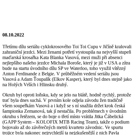
08.10.2022
Třetímu dílu seriálu cyklokrosového Toi Toi Cupu v Jičíně kralovali
zahraniční jezdci. Mezi ženami potřetí vystoupila na nejvyšší stupeň
maďarská krosařka Kata Blanka Vasová, mezi muži při absenci
nejlepšího našeho jezdce Michala Boroše, který je již v USA a zítra
bude na startu úvodního dílu SP ve Waterloo, toho využil vítězný
Anton Ferdinande z Belgie. V průběžném vedení seriálu jsou
Vasová a Adam Ťoupalík (Elkov Kasper), který byl dnes stejně jako
na Holých Vrších i Hlinsku druhý.
Okruh byl oproti loňsku, kdy se jelo na blátě, hodně rychlý, protože
trať byla dnes suchá. V prvním kole odjela závodu žen tradičně
všem soupeřkám Vasová a i když se s ní snažila držet krok česká
šampionka Zemanová, tak jí nestačila. Po problémech v úvodním
okruhu s řetězem, se do boje o třetí místo vrátila Jitka Čábelická
(GAPP System – KOLOFIX MTB Racing Team), takže o podium
bojovalo až do závěrečných metrů kvarteto závodnic. Ve spurtu
trojice byla nakonec nejrychlejší ta nejzkušenější z nich Pavla