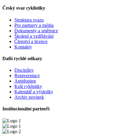
Český svaz cyklistiky
Struktura svazu
Pro partnery a média
Dokumenty a směrnice
Školení a vzdělávání
Členství a licence
Kontakty
Další rychlé odkazy
Disciplíny
Reprezentace
Antidoping
Král cyklistiky
Kalendář a výsledky
Archiv novinek
Institucionální partneři