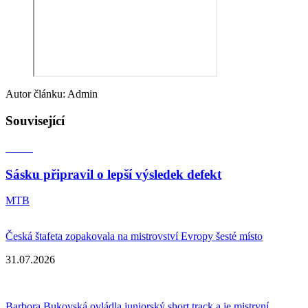
Autor článku: Admin
Související
Sásku připravil o lepší výsledek defekt
MTB
Česká štafeta zopakovala na mistrovství Evropy šesté místo
31.07.2026
Barbora Bukovská ovládla juniorský short track a je mistryní