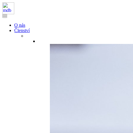
O nás
Členství