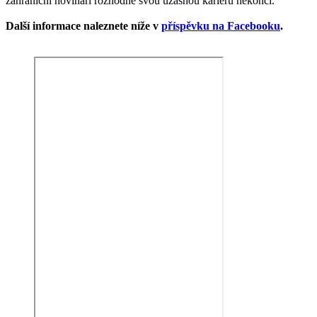
zahraniční novináři rozhodně svou úžasnou kariéru nekončí.
Další informace naleznete níže v
příspěvku na Facebooku
.