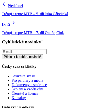
Navigace
Předchozí
pro
Trénuj s repre MTB – 5. díl Jitka Čábelická
příspěvek
Další
Trénuj s repre MTB – 7. díl Ondřej Cink
Cyklistické novinky!
Český svaz cyklistiky
Struktura svazu
Pro partnery a média
Dokumenty a směrnice
Školení a vzdělávání
Členství a licence
Kontakty
Další rychlé odkazy