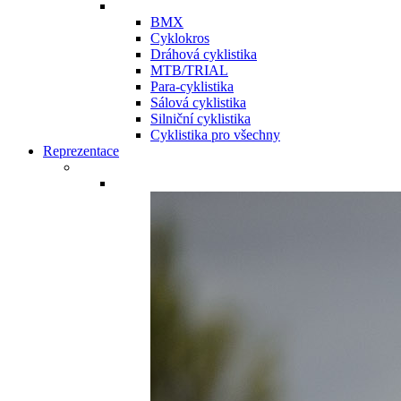
BMX
Cyklokros
Dráhová cyklistika
MTB/TRIAL
Para-cyklistika
Sálová cyklistika
Silniční cyklistika
Cyklistika pro všechny
Reprezentace