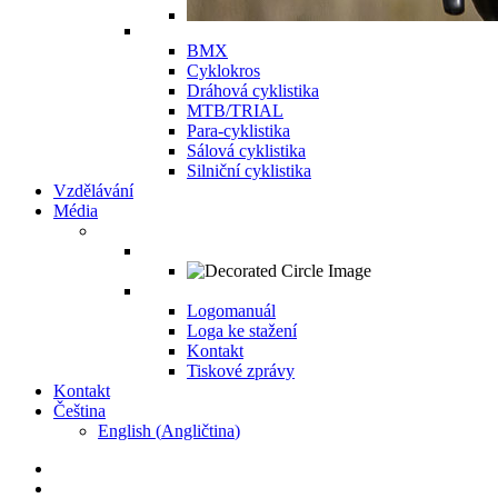
BMX
Cyklokros
Dráhová cyklistika
MTB/TRIAL
Para-cyklistika
Sálová cyklistika
Silniční cyklistika
Vzdělávání
Média
Logomanuál
Loga ke stažení
Kontakt
Tiskové zprávy
Kontakt
Čeština
English
(
Angličtina
)