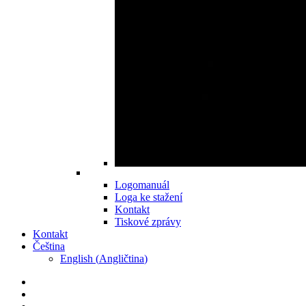
Logomanuál
Loga ke stažení
Kontakt
Tiskové zprávy
Kontakt
Čeština
English
(
Angličtina
)