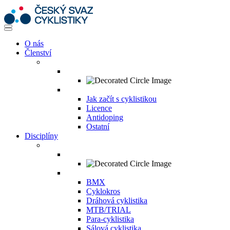
O nás
Členství
Jak začít s cyklistikou
Licence
Antidoping
Ostatní
Disciplíny
BMX
Cyklokros
Dráhová cyklistika
MTB/TRIAL
Para-cyklistika
Sálová cyklistika