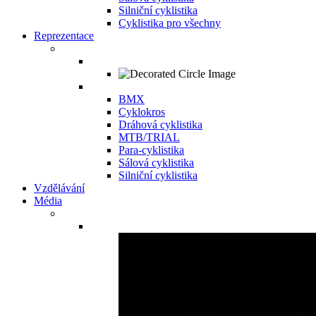
Silniční cyklistika
Cyklistika pro všechny
Reprezentace
BMX
Cyklokros
Dráhová cyklistika
MTB/TRIAL
Para-cyklistika
Sálová cyklistika
Silniční cyklistika
Vzdělávání
Média