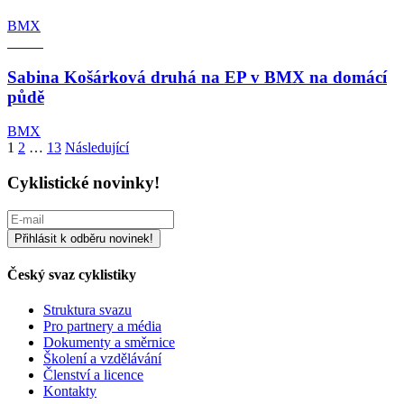
BMX
Sabina Košárková druhá na EP v BMX na domácí
půdě
BMX
Stránkování
1
2
…
13
Následující
příspěvků
Cyklistické novinky!
Český svaz cyklistiky
Struktura svazu
Pro partnery a média
Dokumenty a směrnice
Školení a vzdělávání
Členství a licence
Kontakty