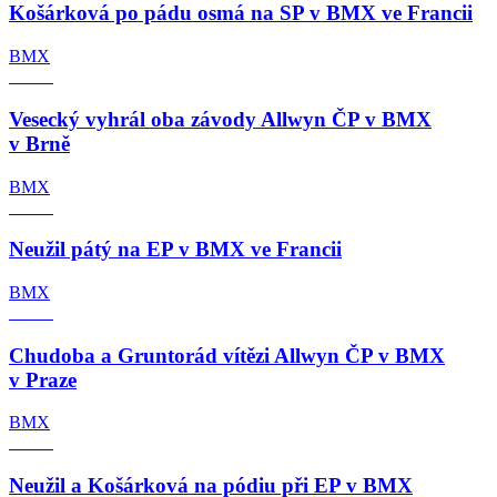
Košárková po pádu osmá na SP v BMX ve Francii
BMX
Vesecký vyhrál oba závody Allwyn ČP v BMX
v Brně
BMX
Neužil pátý na EP v BMX ve Francii
BMX
Chudoba a Gruntorád vítězi Allwyn ČP v BMX
v Praze
BMX
Neužil a Košárková na pódiu při EP v BMX