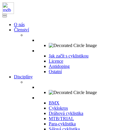
O nás
Členství
Jak začít s cyklistikou
Licence
Antidoping
Ostatní
Disciplíny
BMX
Cyklokros
Dráhová cyklistika
MTB/TRIAL
Para-cyklistika
Sálová cyklistika