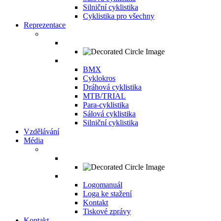
Silniční cyklistika
Cyklistika pro všechny
Reprezentace
BMX
Cyklokros
Dráhová cyklistika
MTB/TRIAL
Para-cyklistika
Sálová cyklistika
Silniční cyklistika
Vzdělávání
Média
Logomanuál
Loga ke stažení
Kontakt
Tiskové zprávy
Kontakt