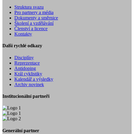
Struktura svazu
Pro partnery a média
Dokumenty a směrnice
Školení a vzdělávání
Členství a licence
Kontakty
Další rychlé odkazy
Disciplíny
Reprezentace
Antidoping
Král cyklistiky
Kalendář a výsledky
Archiv novinek
Institucionální partneři
Generální partner