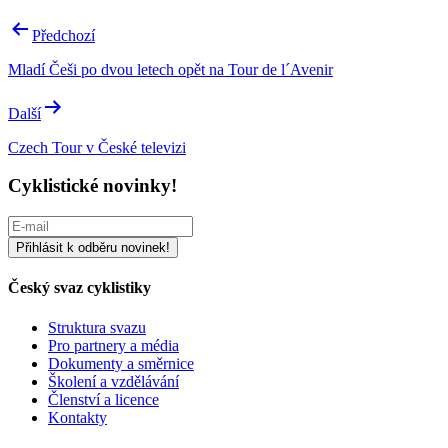
Navigace
Předchozí
pro
Mladí Češi po dvou letech opět na Tour de l´Avenir
příspěvek
Další
Czech Tour v České televizi
Cyklistické novinky!
Český svaz cyklistiky
Struktura svazu
Pro partnery a média
Dokumenty a směrnice
Školení a vzdělávání
Členství a licence
Kontakty