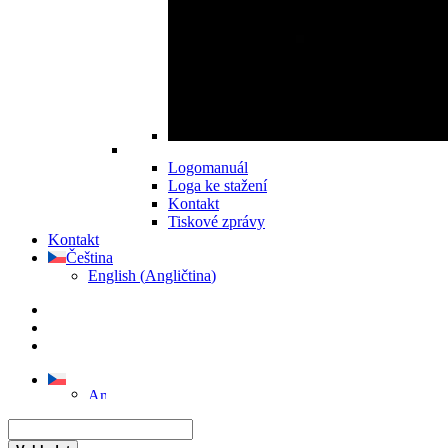
Logomanuál
Loga ke stažení
Kontakt
Tiskové zprávy
Kontakt
Čeština
English
(
Angličtina
)