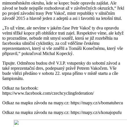
mimoměstském okruhu, kde se kopec bude opravdu zajídat. Ale
závod se bude nejspíše rozhodovat až v závěrečných okruzích,“ řekl
po projetí závodní trasy Petr Vakoč, mistr republiky v silničním
závodě 2015 a hlavně jeden z adeptů a asi i favoritů na letošní titul.
„To už víme, ale nevíme v jakém čase Petr Vakoč ty dva opravdu
velmi těžké kopce při obhlídce trati zajel. Respektive víme, ale když
to prozradíme, nebude mít smysl soutěž, která se již rozeběhla na
facebooku silniční cyklistiky, za což vděčíme českému
reprezentantovi, který si vše změřil a Tomáši Konečnému, který vše
připravil,“ pokračoval Michal Kopecký.
Tipujte. Odměnou budou dvě V.I.P. vstupenky do sobotní závod a
také reprezentační dres, podepsaný právě Petrem Vakočem. Vše
bude vítězi předáno v sobotu 22. srpna přímo v místě startu a cíle
šampionátu.
Odkaz na facebook:
https://www.facebook.com/czechcyclingfederation/
Odkaz na mapku závodu na mapy.cz: https://mapy.cz/s/bomatuhecu
Odkaz na mapku závodu na mapy.cz: https://mapy.cz/s/konajopufu