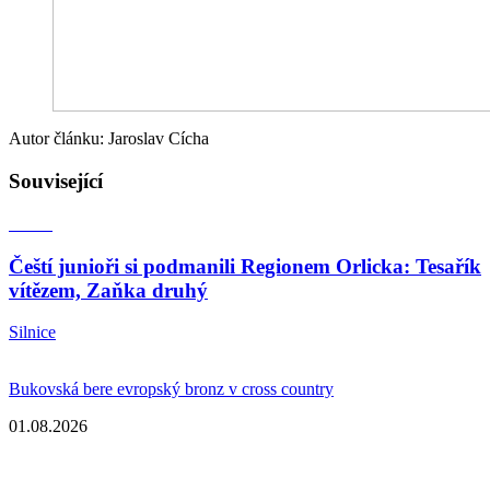
Autor článku: Jaroslav Cícha
Související
Čeští junioři si podmanili Regionem Orlicka: Tesařík
vítězem, Zaňka druhý
Silnice
Bukovská bere evropský bronz v cross country
01.08.2026