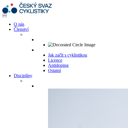
O nás
Členství
Jak začít s cyklistikou
Licence
Antidoping
Ostatní
Disciplíny