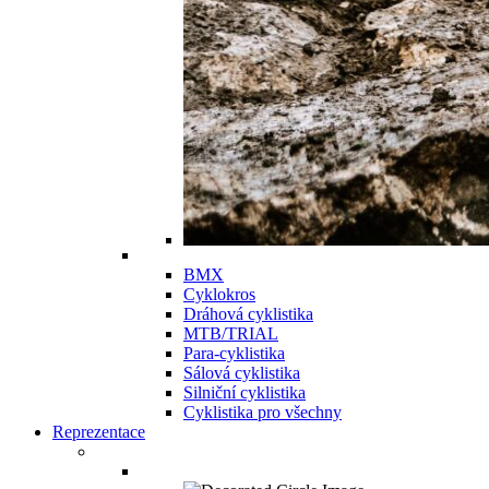
BMX
Cyklokros
Dráhová cyklistika
MTB/TRIAL
Para-cyklistika
Sálová cyklistika
Silniční cyklistika
Cyklistika pro všechny
Reprezentace