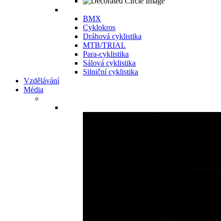
BMX
Cyklokros
Dráhová cyklistika
MTB/TRIAL
Para-cyklistika
Sálová cyklistika
Silniční cyklistika
Vzdělávání
Média