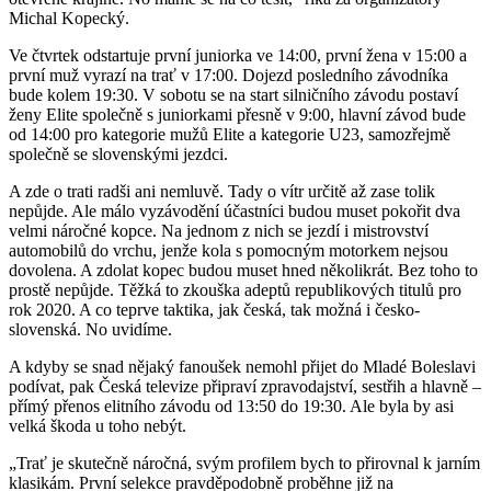
Michal Kopecký.
Ve čtvrtek odstartuje první juniorka ve 14:00, první žena v 15:00 a
první muž vyrazí na trať v 17:00. Dojezd posledního závodníka
bude kolem 19:30. V sobotu se na start silničního závodu postaví
ženy Elite společně s juniorkami přesně v 9:00, hlavní závod bude
od 14:00 pro kategorie mužů Elite a kategorie U23, samozřejmě
společně se slovenskými jezdci.
A zde o trati radši ani nemluvě. Tady o vítr určitě až zase tolik
nepůjde. Ale málo vyzávodění účastníci budou muset pokořit dva
velmi náročné kopce. Na jednom z nich se jezdí i mistrovství
automobilů do vrchu, jenže kola s pomocným motorkem nejsou
dovolena. A zdolat kopec budou muset hned několikrát. Bez toho to
prostě nepůjde. Těžká to zkouška adeptů republikových titulů pro
rok 2020. A co teprve taktika, jak česká, tak možná i česko-
slovenská. No uvidíme.
A kdyby se snad nějaký fanoušek nemohl přijet do Mladé Boleslavi
podívat, pak Česká televize připraví zpravodajství, sestřih a hlavně –
přímý přenos elitního závodu od 13:50 do 19:30. Ale byla by asi
velká škoda u toho nebýt.
„Trať je skutečně náročná, svým profilem bych to přirovnal k jarním
klasikám. První selekce pravděpodobně proběhne již na