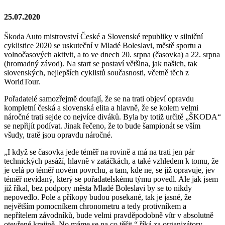
25.07.2020
Škoda Auto mistrovství České a Slovenské republiky v silniční
cyklistice 2020 se uskuteční v Mladé Boleslavi, městě sportu a
volnočasových aktivit, a to ve dnech 20. srpna (časovka) a 22. srpna
(hromadný závod). Na start se postaví většina, jak našich, tak
slovenských, nejlepších cyklistů současnosti, včetně těch z
WorldTour.
Pořadatelé samozřejmě doufají, že se na trati objeví opravdu
kompletní česká a slovenská elita a hlavně, že se kolem velmi
náročné trati sejde co nejvíce diváků. Byla by totiž určitě „ŠKODA“
se nepřijít podívat. Jinak řečeno, že to bude šampionát se vším
všudy, tratě jsou opravdu náročné.
„I když se časovka jede téměř na rovině a má na trati jen pár
technických pasáží, hlavně v zatáčkách, a také vzhledem k tomu, že
je celá po téměř novém povrchu, a tam, kde ne, se již opravuje, jev
téměř nevídaný, který se pořadatelskému týmu povedl. Ale jak jsem
již říkal, bez podpory města Mladé Boleslavi by se to nikdy
nepovedlo. Pole a příkopy budou posekané, tak je jasné, že
největším pomocníkem chronometru a tedy protivníkem a
nepřítelem závodníků, bude velmi pravděpodobně vítr v absolutně
otevřené krajině. No máme se na co těšit,“ říká za organizátory