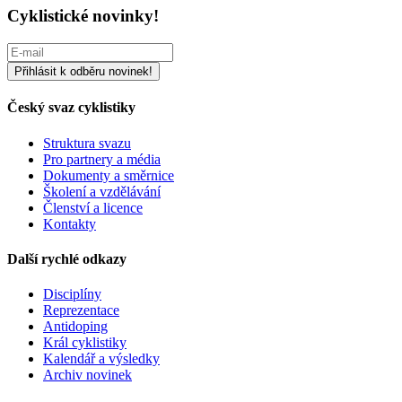
Cyklistické novinky!
Český svaz cyklistiky
Struktura svazu
Pro partnery a média
Dokumenty a směrnice
Školení a vzdělávání
Členství a licence
Kontakty
Další rychlé odkazy
Disciplíny
Reprezentace
Antidoping
Král cyklistiky
Kalendář a výsledky
Archiv novinek