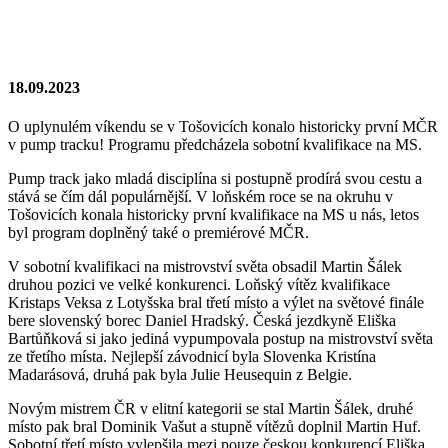
18.09.2023
O uplynulém víkendu se v Tošovicích konalo historicky první MČR
v pump tracku! Programu předcházela sobotní kvalifikace na MS.
Pump track jako mladá disciplína si postupně prodírá svou cestu a
stává se čím dál populárnější. V loňském roce se na okruhu v
Tošovicích konala historicky první kvalifikace na MS u nás, letos
byl program doplněný také o premiérové MČR.
V sobotní kvalifikaci na mistrovství světa obsadil Martin Šálek
druhou pozici ve velké konkurenci. Loňský vítěz kvalifikace
Kristaps Veksa z Lotyšska bral třetí místo a výlet na světové finále
bere slovenský borec Daniel Hradský. Česká jezdkyně Eliška
Bartůňková si jako jediná vypumpovala postup na mistrovství světa
ze třetího místa. Nejlepší závodnicí byla Slovenka Kristína
Madarásová, druhá pak byla Julie Heusequin z Belgie.
Novým mistrem ČR v elitní kategorii se stal Martin Šálek, druhé
místo pak bral Dominik Vašut a stupně vítězů doplnil Martin Huf.
Sobotní třetí místo vylepšila mezi pouze českou konkurencí Eliška