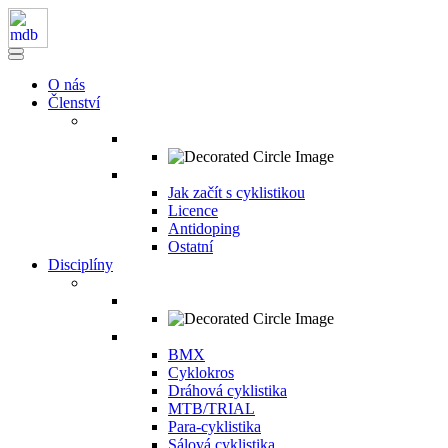
O nás
Členství
Jak začít s cyklistikou
Licence
Antidoping
Ostatní
Disciplíny
BMX
Cyklokros
Dráhová cyklistika
MTB/TRIAL
Para-cyklistika
Sálová cyklistika