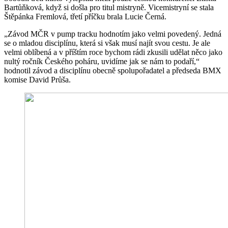
Bartůňková, když si došla pro titul mistryně. Vicemistryní se stala
Štěpánka Fremlová, třetí příčku brala Lucie Černá.
„Závod MČR v pump tracku hodnotím jako velmi povedený. Jedná
se o mladou disciplínu, která si však musí najít svou cestu. Je ale
velmi oblíbená a v příštím roce bychom rádi zkusili udělat něco jako
nultý ročník Českého poháru, uvidíme jak se nám to podaří,“
hodnotil závod a disciplínu obecně spolupořadatel a předseda BMX
komise David Průša.