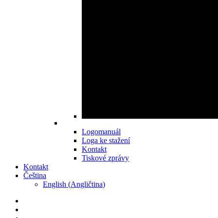
Logomanuál
Loga ke stažení
Kontakt
Tiskové zprávy
Kontakt
Čeština
English
(
Angličtina
)