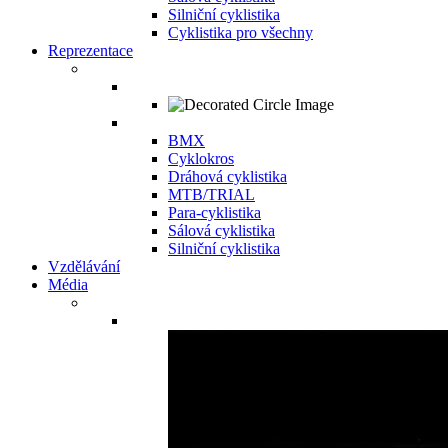
Silniční cyklistika
Cyklistika pro všechny
Reprezentace
BMX
Cyklokros
Dráhová cyklistika
MTB/TRIAL
Para-cyklistika
Sálová cyklistika
Silniční cyklistika
Vzdělávání
Média