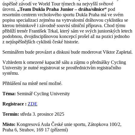
úspěšně závodí ve World Tour týmech na nejvyšší světové
úrovni.
„Team Dukla Praha Junior – dráha/silnice“
pod
resortním centrem vrcholového sportu Dukla Praha má ve svém
popisu specializaci zejména na vytrvalostní dráhovou cyklistiku se
kterou tréninkově i závodně souvisí silniční příprava. Chod týmu
přiblíží trenér František Trkal, který sám ve svých juniorských letech
podobnou, dvojdisciplínovou koncepcí prošel až na pozici jednoho
z nejúspěšnějších cyklistů české historie.
Seminářem bude provázet a diskusi bude moderovat Viktor Zapletal.
Vzhledem k omezené kapacitě sálu a zájmu o přednášky Cycling
University je nutné registrovat se prostřednictvím registračního
systému.
Přihlášení na místě není možné.
Téma:
Seminář Cycling University
Registrace :
ZDE
Termín:
středa 3. prosince 2025
Místo:
Kongresová Aula České unie sportu, Zátopkova 100/2,
Praha 6, Strahov, 169 17 (přízemí)