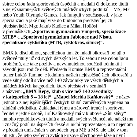
sbírce celou řadu sportovních úspěchů a medailí či dokonce titulů
z nejvýznamnějších světových mládežnických podniků – MS, ME
nebo Youth Olympic Games. Jak fungují v současnosti, v jaké
specializaci a jaké mají vize do budoucna představí jejich
představitelé, Mgr. Jakub Kadlec a Milan Hollósi
v přednáškách
„Sportovní gymnázium Vimperk, specializace
MTB“
a
„Sportovní gymnázium Jablonec nad Nisou,
specializace cyklistika (MTB, cyklokros, silnice)“
.
BMX je disciplínou, specifickou tím, že mladí bikrosaři bojují o
světové tituly už od svých dětských let. To sebou nese celou řadu
problémů, ale také pozitiv a nevyhnutelnou součástí tréninků i
závodů jsou rodiče dětí. Předseda Komise BMX a reprezentační
trenér Lukáš Tamme je jedním z našich nejúspěšnějších bikrosařů a
vede silný oddíl s více než 140 závodníky ve všech dětských a
mládežnických kategoriích, který představí v semináři
s názvem:
„BMX Řepy, klub s více než 140 závodníky
v kategoriích 5 – 18 let“
.
„Mapei Merida Kaňkovský“
je název
jednoho z nejúspěšnějších českých klubů zaměřených zejména na
silniční cyklistiku. Zakladatel týmu a zároveň trenér i sportovní
ředitel v jedné osobě, Jiří Kaňkovský má v klubové „Síni slávy“
mnoho republikových titulů a medailí svých svěřenců, ale náleží mu
i značný podíl na úspěších české silniční reprezentace, a to nejenom
v předních umístěních v závodech typu ME a MS, ale také v tom
ohledu, že jeho svěřenci zvládli krizové přechodové fáze a nyní