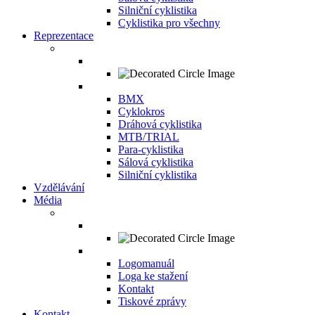
Silniční cyklistika
Cyklistika pro všechny
Reprezentace
BMX
Cyklokros
Dráhová cyklistika
MTB/TRIAL
Para-cyklistika
Sálová cyklistika
Silniční cyklistika
Vzdělávání
Média
Logomanuál
Loga ke stažení
Kontakt
Tiskové zprávy
Kontakt