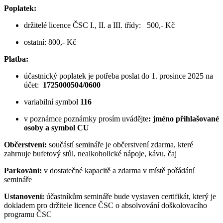
Poplatek:
držitelé licence ČSC I., II. a III. třídy: 500,- Kč
ostatní: 800,- Kč
Platba:
účastnický poplatek je potřeba poslat do 1. prosince 2025 na
účet:
1725000504/0600
variabilní symbol
116
v poznámce poznámky prosím uvádějte
: jméno přihlašované
osoby a symbol CU
Občerstvení:
součástí semináře je občerstvení zdarma, které
zahrnuje bufetový stůl, nealkoholické nápoje, kávu, čaj
Parkování:
v dostatečné kapacitě a zdarma v místě pořádání
semináře
Ustanovení:
účastníkům semináře bude vystaven certifikát, který je
dokladem pro držitele licence ČSC o absolvování doškolovacího
programu ČSC