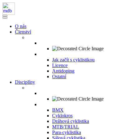
O nás
Členství
Jak začít s cyklistikou
Licence
Antidoping
Ostatní
Disciplíny
BMX
Cyklokros
Dráhová cyklistika
MTB/TRIAL
Para-cyklistika
Sálová cyklistika