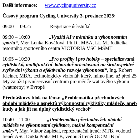
Další informace:
www.cyclinguniversity.cz
Časový program Cycling University 3. prosince 2025:
09:00 – 09:25 Registrace účastníků
09:30 – 10:00
„Využití AI v tréninku a výkonnostním
sportu“
, Mgr. Lenka Kovářová, Ph.D., MBA, LL.M., ředitelka
resortního sportovního centra VICTORIA VSC MŠMT
10:05 – 10:30
„Pro profíky i pro hobíky – specializovaná,
cyklistická, multifunkční laboratoř orientovaná na širokospektré
zvyšování výkonu a efektivního rozvoje výkonnosti“
, Ing. Robert
Kleiner, MBA, technologický vizionář, který, mimo jiné, už před 25
lety založil první servisní centrum pro měřiče wattového výkonu
(wattmetry) v Evropě
Přednáškový blok na téma: „Problematika přechodových
období mládeže a aspektů výkonnostní cyklistiky mládeže, aneb
kudy a jak jít na úplný cyklistický vrchol“
10:40 – 11:00
„Problematika přechodových období
mládeže ve výkonnostní cyklistice, možné kompenzační
směry“
,
Mgr. Viktor Zapletal, reprezentační trenér MTB, vedoucí
trenér ASC Dukla Praha MTB, vedoucí trenér OC MTB při