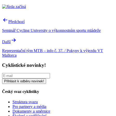
Navigace
Předchozí
pro
Seminář Cycling University o výkonnostním sportu mládeže
příspěvek
Další
Reprezentační tým MTB – info č. 37. / Pokyny k výjezdu VT
Mallorca
Cyklistické novinky!
Český svaz cyklistiky
Struktura svazu
Pro partnery a média
Dokumenty a směrnice
Školení a vzdělávání