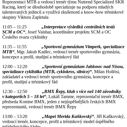
Reprezentaci MTB a vedoucí trenér týmu Nutrend Specialized SKR
Racing, který se dlouhodobě specializuje na podporu mladých
talentovaných jedinců a využívá zkušeností a know-how tréninkové
skupiny Viktora Zapletala
11:05 – 11:25
„Interpretace výsledků centrálních testů
SCM a OC“
, Josef Vaishar, koordinátor projektu SCM a OC
Českého svazu cyklistiky
11:35 – 11:55
„Sportovní gymnázium Vimperk, specializace
MTB“
,
Mgr. Jakub Kadlec, vedoucí trenér sportovního gymnázia,
koncepce a profil, studijní a tréninkový řád
12:00 – 12:20
„Sportovní gymnázium Jablonec nad Nisou,
specializace cyklistika (MTB, cyklokros, silnice)“
, Milan Hollósi,
zakladatel a vedoucí trenér sportovního gymnázia, koncepce a
profil, studijní a tréninkový řád
12:30 – 12:50
„BMX Řepy, klub s více než 140 závodníky
v kategoriích 5 – 18 let“
, Lukáš Tamme, reprezentační trenér BMX,
předseda Komise BMX, jeden z nejúspěšnějších českých BMX
reprezentantů, vedoucí trenér BMX Řepy
13:00 – 13:20
„Mapei Merida Kaňkovský“
, Jiří Kaňkovský,
vedoucí trenér, koncepce, profil a tréninkový model úspěšného
mládežnického klubu