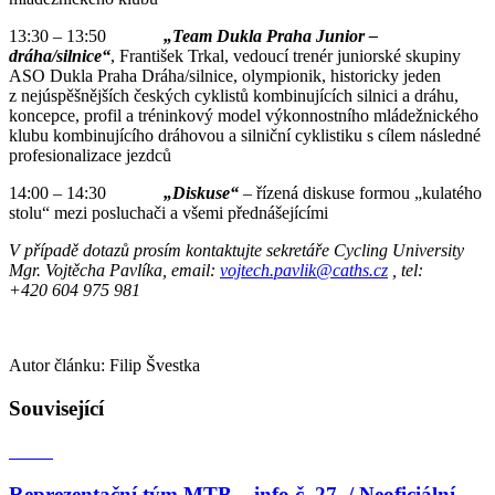
13:30 – 13:50
„Team Dukla Praha Junior –
dráha/silnice“
, František Trkal, vedoucí trenér juniorské skupiny
ASO Dukla Praha Dráha/silnice, olympionik, historicky jeden
z nejúspěšnějších českých cyklistů kombinujících silnici a dráhu,
koncepce, profil a tréninkový model výkonnostního mládežnického
klubu kombinujícího dráhovou a silniční cyklistiku s cílem následné
profesionalizace jezdců
14:00 – 14:30
„Diskuse“
– řízená diskuse formou „kulatého
stolu“ mezi posluchači a všemi přednášejícími
V případě dotazů prosím kontaktujte sekretáře Cycling University
Mgr. Vojtěcha Pavlíka, email:
vojtech.pavlik@caths.cz
, tel:
+420 604 975 981
Autor článku: Filip Švestka
Související
Reprezentační tým MTB – info č. 27. / Neoficiální