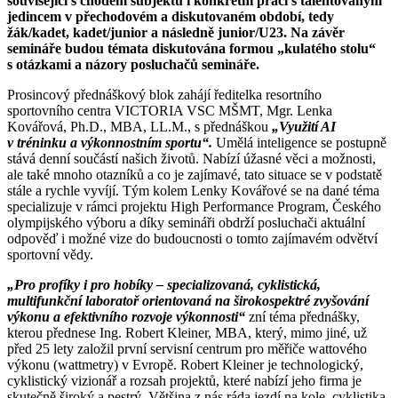
související s chodem subjektu i konkrétní práci s talentovaným
jedincem v přechodovém a diskutovaném období, tedy
žák/kadet, kadet/junior a následně junior/U23. Na závěr
semináře budou témata diskutována formou „kulatého stolu“
s otázkami a názory posluchačů semináře.
Prosincový přednáškový blok zahájí ředitelka resortního
sportovního centra VICTORIA VSC MŠMT, Mgr. Lenka
Kovářová, Ph.D., MBA, LL.M., s přednáškou
„Využití AI
v tréninku a výkonnostním sportu“.
Umělá inteligence se postupně
stává denní součástí našich životů. Nabízí úžasné věci a možnosti,
ale také mnoho otazníků a co je zajímavé, tato situace se v podstatě
stále a rychle vyvíjí. Tým kolem Lenky Kovářové se na dané téma
specializuje v rámci projektu High Performance Program, Českého
olympijského výboru a díky semináři obdrží posluchači aktuální
odpověď i možné vize do budoucnosti o tomto zajímavém odvětví
sportovní vědy.
„Pro profíky i pro hobíky – specializovaná, cyklistická,
multifunkční laboratoř orientovaná na širokospektré zvyšování
výkonu a efektivního rozvoje výkonnosti“
zní téma přednášky,
kterou přednese Ing. Robert Kleiner, MBA, který, mimo jiné, už
před 25 lety založil první servisní centrum pro měřiče wattového
výkonu (wattmetry) v Evropě. Robert Kleiner je technologický,
cyklistický vizionář a rozsah projektů, které nabízí jeho firma je
skutečně široký a pestrý. Většina z nás ráda jezdí na kole, cyklistika