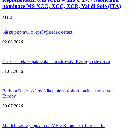
nominace MS XCO, XCC, XCR, Val di Sole (ITA)
MTB
Sásku připravil o lepší výsledek defekt
02.08.2026
Česká štafeta zopakovala na mistrovství Evropy šesté místo
31.07.2026
Barbora Bukovská ovládla juniorský short track a je mistryní
Evropy
30.07.2026
Mladí bikeři vybojovali na ME v Rumunsku 12 medailí!