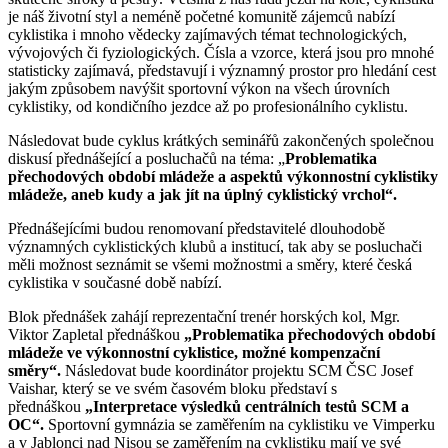
je náš životní styl a neméně početné komunitě zájemců nabízí
cyklistika i mnoho vědecky zajímavých témat technologických,
vývojových či fyziologických. Čísla a vzorce, která jsou pro mnohé
statisticky zajímavá, představují i významný prostor pro hledání cest
jakým způsobem navýšit sportovní výkon na všech úrovních
cyklistiky, od kondičního jezdce až po profesionálního cyklistu.
Následovat bude cyklus krátkých seminářů zakončených společnou
diskusí přednášející a posluchačů na téma: „
Problematika
přechodových období mládeže a aspektů výkonnostní cyklistiky
mládeže, aneb kudy a jak jít na úplný cyklistický vrchol“.
Přednášejícími budou renomovaní představitelé dlouhodobě
významných cyklistických klubů a institucí, tak aby se posluchači
měli možnost seznámit se všemi možnostmi a směry, které česká
cyklistika v současné době nabízí.
Blok přednášek zahájí reprezentační trenér horských kol, Mgr.
Viktor Zapletal přednáškou
„Problematika přechodových období
mládeže ve výkonnostní cyklistice, možné kompenzační
směry“.
Následovat bude koordinátor projektu SCM ČSC Josef
Vaishar, který se ve svém časovém bloku představí s
přednáškou
„Interpretace výsledků centrálních testů SCM a
OC“.
Sportovní gymnázia se zaměřením na cyklistiku ve Vimperku
a v Jablonci nad Nisou se zaměřením na cyklistiku mají ve své