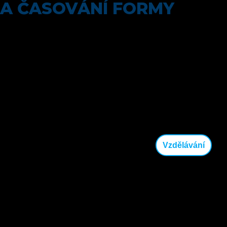
A ČASOVÁNÍ FORMY
PŘÍPRAVA CYKLISTŮ V
PŘEDZÁVODNÍM OBDOBÍ A
ČASOVÁNÍ FORMY
Vzdělávání
03.04.2025
Předzávodní období je klíčovou fází tréninkového cyklu
každého cyklisty, která rozhoduje o jeho výkonnosti v