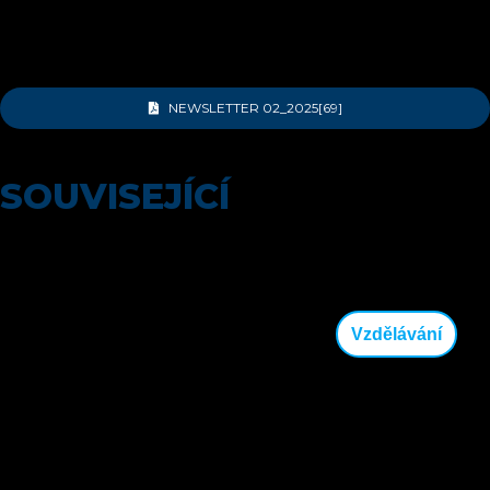
závodech sezóny.
Vše již nyní v Newsletteru Cycling University s
pořadovým číslem 02/2025.
NEWSLETTER 02_2025[69]
Autor článku: Redakce
SOUVISEJÍCÍ
Vzdělávání