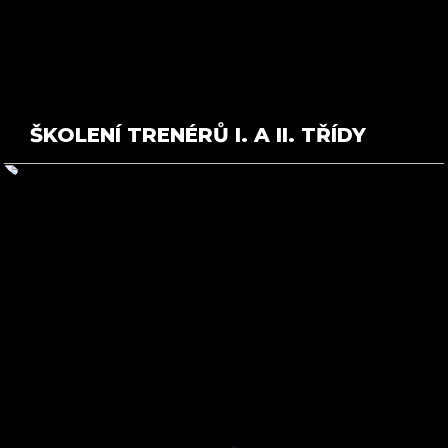
ŠKOLENÍ TRENÉRŮ I. A II. TŘÍDY
Novinky na poli vzdělávání trenérů
Školení řidičů – pohyb v koloně
Další seminář Cycling University se koná 25. února
Zdeněk Štybar se podílí na rozvoji mladých cyklistů