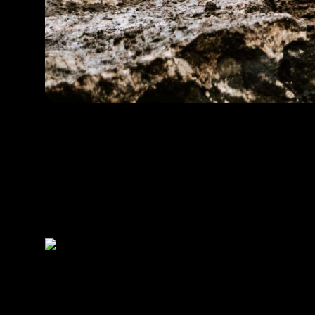
BMX
Cyklokros
Dráhová cyklistika
MTB/TRIAL
Para-cyklistika
Sálová cyklistika
Silniční cyklistika
Cyklistika pro všechny
Reprezentace
BMX
Cyklokros
Dráhová cyklistika
MTB/TRIAL
Para-cyklistika