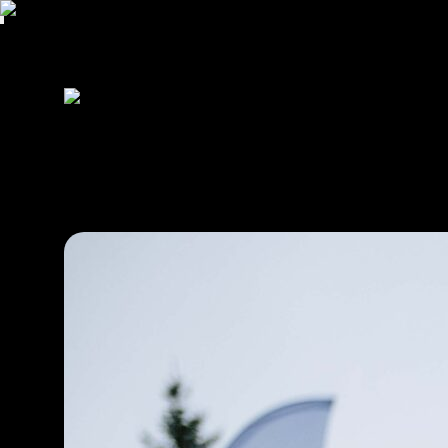
O nás
Členství
Jak začít s cyklistikou
Licence
Antidoping
Ostatní
Disciplíny