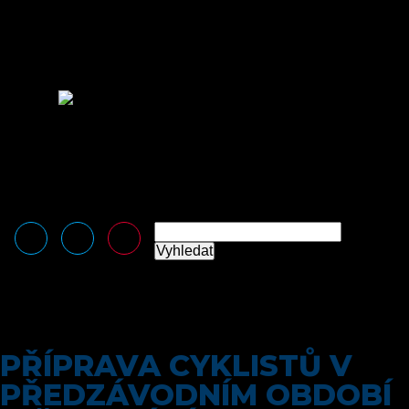
Sálová cyklistika
Silniční cyklistika
Vzdělávání
Média
Logomanuál
Loga ke stažení
Kontakt
Tiskové zprávy
Kontakt
Čeština
English
(
Angličtina
)
Vyhledat
PŘÍPRAVA CYKLISTŮ V
PŘEDZÁVODNÍM OBDOBÍ