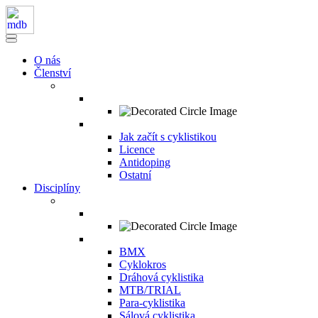
O nás
Členství
Jak začít s cyklistikou
Licence
Antidoping
Ostatní
Disciplíny
BMX
Cyklokros
Dráhová cyklistika
MTB/TRIAL
Para-cyklistika
Sálová cyklistika