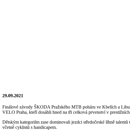
29.09.2021
Finálové závody ŠKODA Pražského MTB poháru ve Kbelích a Libuši ro
VELO Praha, kteří dosáhli hned na tři celková prvenství v prestižních
Dětským kategoriím zase dominovali jezdci středočeské líhně talen
včetně cyklistů s handicapem.