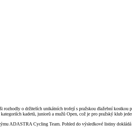
zhodly o držitelích unikátních trofejí s pražskou dlažební kostkou
 kategoriích kadetů, juniorů a mužů Open, což je pro pražský klub jeden
tů týmu ADASTRA Cycling Team. Pohled do výsledkové listiny dokládá 