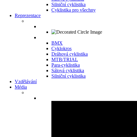
Silniční cyklistika
Cyklistika pro všechny
Reprezentace
BMX
Cyklokros
Dráhová cyklistika
MTB/TRIAL
Para-cyklistika
Sálová cyklistika
Silniční cyklistika
Vzdělávání
Média