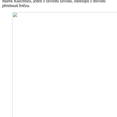
Marek Rauchfuss, jeden z favoritů závodu, odstoupil z důvodu
přetrhnutí řetězu.