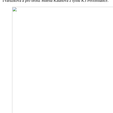
Tvarůžková a pro bronz Milena Kalašová z týmu K3 Performance.