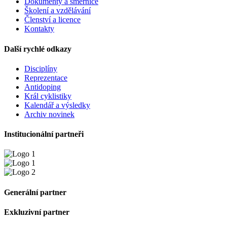
Dokumenty a směrnice
Školení a vzdělávání
Členství a licence
Kontakty
Další rychlé odkazy
Disciplíny
Reprezentace
Antidoping
Král cyklistiky
Kalendář a výsledky
Archiv novinek
Institucionální partneři
Generální partner
Exkluzivní partner