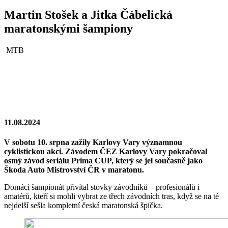
Martin Stošek a Jitka Čábelická
maratonskými šampiony
MTB
11.08.2024
V sobotu 10. srpna zažily Karlovy Vary významnou
cyklistickou akci. Závodem ČEZ Karlovy Vary pokračoval
osmý závod seriálu Prima CUP, který se jel současně jako
Škoda Auto Mistrovství ČR v maratonu.
Domácí šampionát přivítal stovky závodníků – profesionálů i
amatérů, kteří si mohli vybrat ze třech závodních tras, když se na té
nejdelší sešla kompletní česká maratonská špička.