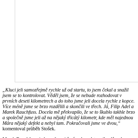
„Kluci jeli samozřejmě rychle už od startu, to jsem čekal a snažil
jsem se to kontrolovat. Věděl jsem, že se nebude rozhodovat v
prvních deseti kilometrech a do toho jsme jeli docela rychle z kopce.
Více méně jsme se brzo rozdělili a skončili ve třech. Já, Filip Adel a
Marek Rauchfuss. Docela mě překvapilo, že se to škublo takhle brzo
a společně jsme jeli až na nějaký třicátý kilometr, kde měl najednou
Mára nějaký defekt a nebyl tam. Pokračovali jsme ve dvou,“
komentoval průběh Stošek.