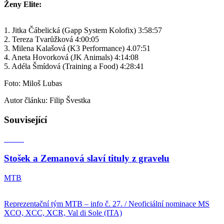
Ženy Elite:
1. Jitka Čábelická (Gapp System Kolofix) 3:58:57
2. Tereza Tvarůžková 4:00:05
3. Milena Kalašová (K3 Performance) 4.07:51
4. Aneta Hovorková (JK Animals) 4:14:08
5. Adéla Šmídová (Training a Food) 4:28:41
Foto: Miloš Lubas
Autor článku: Filip Švestka
Související
Stošek a Zemanová slaví tituly z gravelu
MTB
Reprezentační tým MTB – info č. 27. / Neoficiální nominace MS
XCO, XCC, XCR, Val di Sole (ITA)