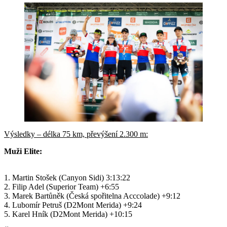
Výsledky – délka 75 km, převýšení 2.300 m:
Muži Elite:
1. Martin Stošek (Canyon Sidi) 3:13:22
2. Filip Adel (Superior Team) +6:55
3. Marek Bartůněk (Česká spořitelna Acccolade) +9:12
4. Lubomír Petruš (D2Mont Merida) +9:24
5. Karel Hník (D2Mont Merida) +10:15