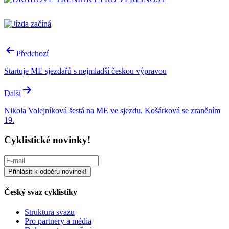
Navigace
Předchozí
pro
Startuje ME sjezdařů s nejmladší českou výpravou
příspěvek
Další
Nikola Volejníková šestá na ME ve sjezdu, Košárková se zraněním
19.
Cyklistické novinky!
Český svaz cyklistiky
Struktura svazu
Pro partnery a média