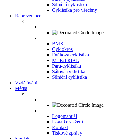
Silniční cyklistika
Cyklistika pro všechny
Reprezentace
BMX
Cyklokros
Dráhová cyklistika
MTB/TRIAL
Para-cyklistika
Sálová cyklistika
Silniční cyklistika
Vzdělávání
Média
Logomanuál
Loga ke stažení
Kontakt
Tiskové zprávy
Kontakt