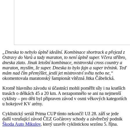
„Dneska to nebylo úplně ideální. Kombinace shortrack a přejezd z
Ostravy do Varů a tady maraton, to není úplně super. Včera stříbro,
dneska zlato. Jinak letošní kombinace, mistrovská cross country a
maraton, myslím, že super. Dneska to bylo fajn a super trénink. Teď
mám nad čím přemýšlet, jestli jet mistrovství světa nebo ne,“
okomentovala maratonský šampionát vítězná Jitka Čábelická.
Kromě hlavního závodu si účastníci mohli poměřit síly i na kratších
trasách o délkách 45 a 20 km. A nezapomnělo se ani na nejmenší
cyklisty – pro děti byl připraven závod v osmi věkových kategoriích
u hokejové KV arény.
Cyklistický seriál Prima CUP tímto nekončí! Už 28. září se jede
další vzrušující závod ČEZ Gočárovy schody a závěrečný podnik
Škoda Auto Mikulov
, který uzavře cyklistickou sezónu 5. října.