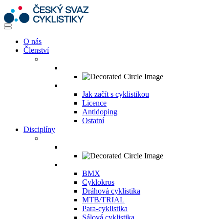
O nás
Členství
Jak začít s cyklistikou
Licence
Antidoping
Ostatní
Disciplíny
BMX
Cyklokros
Dráhová cyklistika
MTB/TRIAL
Para-cyklistika
Sálová cyklistika