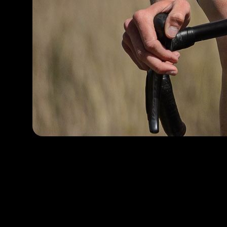
BMX
Cyklokros
Dráhová cyklistika
MTB/TRIAL
Para-cyklistika
Sálová cyklistika
Silniční cyklistika
Vzdělávání
Média