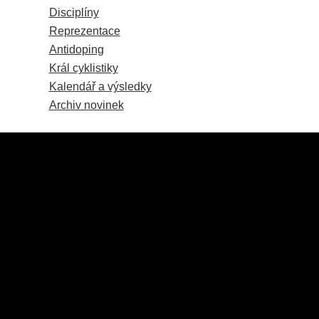
Disciplíny
Reprezentace
Antidoping
Král cyklistiky
Kalendář a výsledky
Archiv novinek
© 2025 Copyright: Český svaz cyklistiky, Všechna práva vyhrazena.