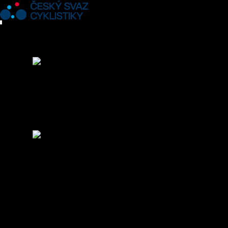
O nás
Členství
Jak začít s cyklistikou
Licence
Antidoping
Ostatní
Disciplíny
BMX
Cyklokros
Dráhová cyklistika
MTB/TRIAL
Para-cyklistika
Sálová cyklistika
Silniční cyklistika
Cyklistika pro všechny
Reprezentace