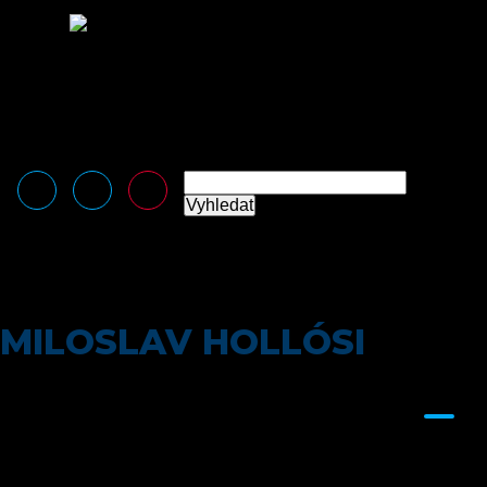
Logomanuál
Loga ke stažení
Kontakt
Tiskové zprávy
Kontakt
Čeština
English
(
Angličtina
)
Vyhledat
MILOSLAV HOLLÓSI